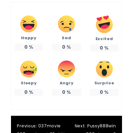
Happy
Sad
Excited
0
%
0
%
0
%
Sleepy
Angry
Surprise
0
%
0
%
0
%
แนะแนว
Previous:
037movie
Next:
Pussy888win