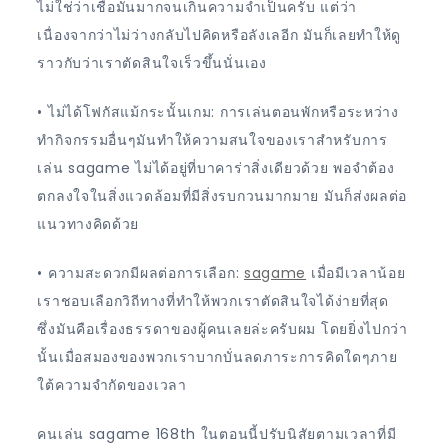
ไม่ใช่ว่าเชื่อมั่นมากจนเกินความจำเป็นครับ แต่ว่า
เนื่องจากว่าไม่ว่างกลับไปคิดหรือลังเลอีก มันก็เลยทำให้ดู
ราวกับว่าเราตัดสินใจเร็วขึ้นนั่นเอง
• ไม่ได้โฟกัสแม้กระนั้นเกม: การเล่นตอนพักหรือระหว่าง
ทำกิจกรรมอื่นๆมันทำให้ความสนใจของเราสำหรับการ
เล่น sagame ไม่ได้อยู่ที่บาคาร่าสิ่งเดียวด้วย พอจำต้อง
ตกลงใจในสิ่งแวดล้อมที่มีสิ่งรบกวนมากมาย มันก็ส่งผลต่อ
แนวทางคิดด้วย
• ความสะดวกมีผลต่อการเลือก:
sagame
เมื่อมีเวลาน้อย
เราชอบเลือกวิถีทางที่ทำให้พวกเราตัดสินใจได้ง่ายที่สุด
ซึ่งมันคือเรื่องธรรดาของผู้คนเลยล่ะครับผม โดยยิ่งไปกว่า
นั้นเมื่อสมองของพวกเราบากบั่นลดภาระการคิดใดๆภาย
ใต้ความจำกัดของเวลา
คนเล่น sagame 168th ในตอนนี้ปรับนิสัยตามเวลาที่มี