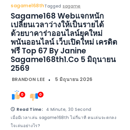
sagame168th
Tagged
sagame
Sagame168 Webแจกหนัก
เปลี่ยนเวลาว่างให้เป็นรายได้
ด้วยบาคาร่าออนไลน์ยุคใหม่
พนันออนไลน์ เว็บเปิดใหม่ เครดิต
ฟรี Top 67 By Janine
Sagame168th1.co 5 มิถุนายน
2569
0
0
Read Time:
4 Minute, 30 Second
เมื่อมีเวลาเล่น sagame168th ไม่กี่นาที คนเล่นจะตกลง
ใจเล่นอย่างไร?