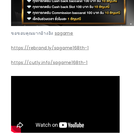
ขอขอบคุณมากอ้างอิง
sagame
https://rebrand.ly/sagame168th-1
https://cutly.info/sagame168th-1