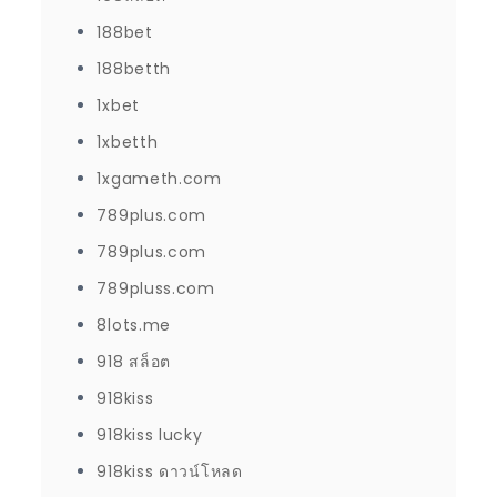
188bet
188betth
1xbet
1xbetth
1xgameth.com
789plus.com
789plus.com
789pluss.com
8lots.me
918 สล็อต
918kiss
918kiss lucky
918kiss ดาวน์โหลด