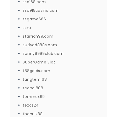
ssc168.com
ssc915casino.com
ssgame666
ssru
starrich99.com
sudyod888s.com
sunny9999club.com
SuperGame Slot
t88golds.com
tangtem168
teenoi888
temmax69
texas24
thehulk88