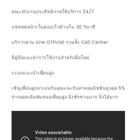
คณะทำงานประสิทธิภาพให้บริการ 24/7
แชทสดหน้าเว็บตอบเร็วด้านใน 30 วินาที
บริการผ่าน Line Official รวมทั้ง Call Center
มีคู่มือแนะนำการใช้งานสำหรับมือใหม่
ระบบแนะนำเพื่อนฝูง
เชิญเพื่อนฝูงมาเล่นกับคุณและรับค่าคอมมิชชั่นสูงสุด 5%
จากยอดเดิมพันของเพื่อนฝูง ยิ่งชักชวนมาก ยิ่งได้มาก