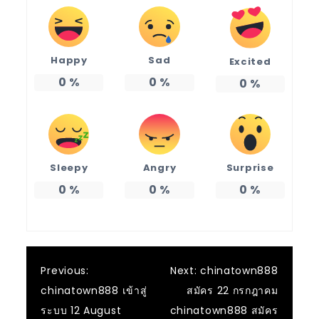
Happy
Sad
Excited
0
%
0
%
0
%
Sleepy
Angry
Surprise
0
%
0
%
0
%
แนะแนว
Previous:
Next:
chinatown888
chinatown888 เข้าสู่
สมัคร 22 กรกฎาคม
เรื่อง
ระบบ 12 August
chinatown888 สมัคร