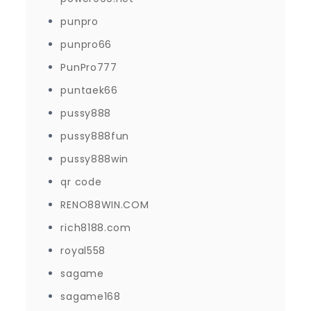
punpro
punpro66
PunPro777
puntaek66
pussy888
pussy888fun
pussy888win
qr code
RENO88WIN.COM
rich8188.com
royal558
sagame
sagame168