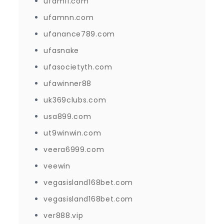
ufam11.com
ufamnn.com
ufanance789.com
ufasnake
ufasocietyth.com
ufawinner88
uk369clubs.com
usa899.com
ut9winwin.com
veera6999.com
veewin
vegasisland168bet.com
vegasisland168bet.com
ver888.vip