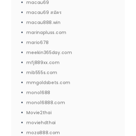
macau69
macau69 สมัคร
macau888.win
marinapluss.com
mario678
meekin365day.com
mfj889xx.com
mib555s.com
mmgoldsbets.com
mono1688
mono16888.com
Movie2thai
moviehdthai
moza888.com