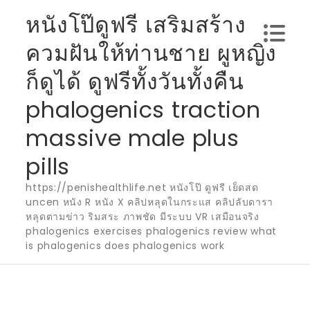
Skip
หนังโป๊ดูฟรี เสริมสร้าง
to
ควมฝันให้ท่านชาย ผูหญิง
content
ก็ดูได้ ดูฟรีทั้งวันทั้งคืน
phalogenics traction
massive male plus
pills
https://penishealthlife.net หนังโป๊ ดูฟรี เย็ดสด
uncen หนัง R หนัง X คลิปหลุดในกระแส คลิปลับดารา
หลุดตามข่าว ริมสระ ภาพชัด มีระบบ VR เสมือนจริง
phalogenics exercises phalogenics review what
is phalogenics does phalogenics work