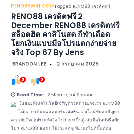
RENO88WIN.COM
Tagged
RENO88 เครดิตฟรี
RENO88 เครดิตฟรี 2
December RENO88 เครดิตฟรี
สล็อตฮิต คาสิโนสด กีฬาเดือด
โยกเงินแบบมือโปรแตกง่ายจ่าย
จริง Top 67 By Jens
0
0
Read Time:
2 Minute, 54 Second
ในสมัยที่เทคโนโลยีเจริญก้าวหน้าอย่างเร็ว RENO88
ได้กลายเป็นแพลตฟอร์มเดิมพันออนไลน์ที่ตอบปัญหา
คนสมัยใหม่อย่างแท้จริง ไม่ว่าจะเป็นผู้เล่นมือใหม่หรือมือ
โปร RENO88 สมัคร ได้ง่ายสุดๆเพียงแต่ไม่กี่ขั้นตอน