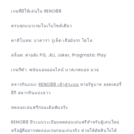
เกมที่มีให้เล่นใน RENO88
ครบทุกแนวเกมในเว็บไซต์เดียว
คาสิโนสด: บาคาร่า รูเล็ต เสือมังกร ไฮโล
สล็อต: ค่ายดัง PG, JILI, Joker, Pragmatic Play
เกมกีฬา: พนันบอลออนไลน์ บาสเกตบอล มวย
สลากกินแบ่ง:
RENO88 เข้าสู่ระบบ
หวยรัฐบาล ลอตเตอรี่
ยี่กี สลากกินแบ่งลาว
ทดลองเล่นฟรีก่อนเดิมพันจริง
RENO88 มีระบบระเบียบทดสอบเล่นฟรีสำหรับผู้เล่นใหม่
หรือผู้ที่อยากทดลองเกมก่อนเล่นจริง ช่วยให้ตัดสินใจได้