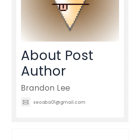
About Post
Author
Brandon Lee
seoaba01@gmail.com