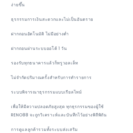
ง่ายขึ้น
ธุรกรรมการเงินสะดวกและไม่เป็นอันตราย
ฝากถอนอัตโนมัติ ไม่มีอย่างต่ำ
ฝากถอนผ่านระบบออโต้ 1 วัน
รองรับทุกธนาคารแล้วก็ทรูวอลเล็ท
ไม่จำกัดปริมาณครั้งสำหรับการทำรายการ
ระบบพิจารณาธุรกรรมแบบเรียลไทม์
เพื่อให้มีความปลอดภัยสูงสุด ทุกธุรกรรมของผู้ใช้
RENO88 จะถูกวิเคราะห์และบันทึกไว้อย่างพิถีพิถัน
การดูแลลูกค้ารวมทั้งระบบส่งเสริม