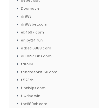
debet slot
Doomovie
dr888
dr888bet.com
ek4567.com
enjoy24.fun
etbet16888.com
eu369clubs.com
faro168
fcharoenkit168.com
ff123th
finnivips.com
fiwdee.win
fox689ok.com