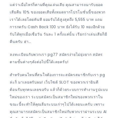
แต่ว่าเมื่อไหร่ก็ตามที่คุณเล่นเสีย คุณสามารถมารับยอด
เสียคืน 10% ของยอดเสียทั้งหมดจากโปรโมชั่นนี้ของพวก
เราได้เลยโดยทันที ยอมรับได้สูงสุดถึง 5,555 บาท แถม
การกดรับ Cash Back 100 บาท ยังได้รับ 10 ทองอีกด้วย
รับได้ทุกเมื่อเชื่อวัน วันละ 1 ครั้งแค่นั้น เรียกว่าเล่นเสียก็มี
คืนครับ ฮ่า…
ลงทะเบียนกับพวกเรา pg77 สมัครง่ายไม่ยุ่งยาก สมัคร
ตามขั้นต่างๆดังต่อไปนี้ได้เลยครับ!
สำหรับคนไหนที่สนใจต้องการจะสมัครสมาชิกกับเรา pg
ล่ะก็ มาเลยครับผม! เว็บไซต์ SLOT ของพวกเรายินดี
ต้อนรับทุกคนเลยขอรับ แล้วก็ด้วยระบบการทำงานรูปแบบ
ใหม่ของเรา ระบบสมัครเป็นสมาชิกใหม่ของพวกเราใน
ขณะนี้จะทำให้คุณลืมระบบเก่าๆไปได้เลยนะครับ เพราะ
คุณสามารถสมัครเป็นสมาชิกใหม่กับพวกเราผ่านระบบ AI