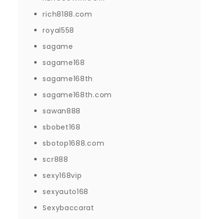
rich8188.com
royal558
sagame
sagame168
sagame168th
sagame168th.com
sawan888
sbobet168
sbotop1688.com
scr888
sexy168vip
sexyauto168
Sexybaccarat