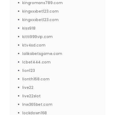
kingromans789.com
kingxxxbet123.com
kingxxxbet123.com
kiss918
kitti999vip.com
ktv4sd.com
lalikabetsgame.com
lcbet444.com
lion123
lionth168.com
live22
live22slot
lnw365bet.com
lockdown168