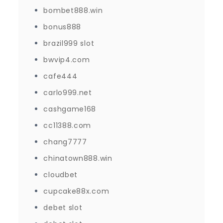
bombet888.win
bonus888
brazil999 slot
bwvip4.com
cafe444
carlo999.net
cashgame168
cc11388.com
chang7777
chinatown888.win
cloudbet
cupcake88x.com
debet slot