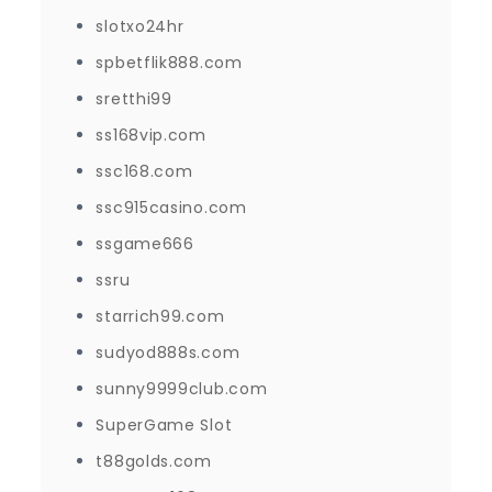
slotxo24hr
spbetflik888.com
sretthi99
ss168vip.com
ssc168.com
ssc915casino.com
ssgame666
ssru
starrich99.com
sudyod888s.com
sunny9999club.com
SuperGame Slot
t88golds.com