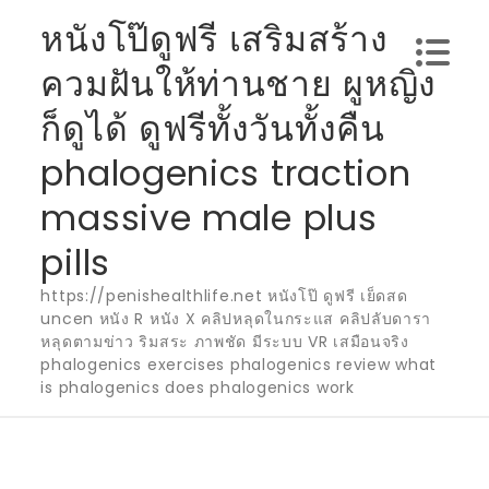
Skip
หนังโป๊ดูฟรี เสริมสร้าง
to
ควมฝันให้ท่านชาย ผูหญิง
content
ก็ดูได้ ดูฟรีทั้งวันทั้งคืน
phalogenics traction
massive male plus
pills
https://penishealthlife.net หนังโป๊ ดูฟรี เย็ดสด
uncen หนัง R หนัง X คลิปหลุดในกระแส คลิปลับดารา
หลุดตามข่าว ริมสระ ภาพชัด มีระบบ VR เสมือนจริง
phalogenics exercises phalogenics review what
is phalogenics does phalogenics work