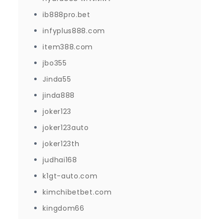
ib888pro.bet
infyplus888.com
item388.com
jbo355
Jinda55
jinda888
joker123
joker123auto
joker123th
judhai168
k1gt-auto.com
kimchibetbet.com
kingdom66