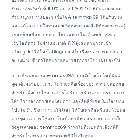
อย่างสม่ำเสมอ โดยเฉพาะเกมจากค่ายใหญ่ที่มีการ
รับรองลิขสิทธิ์แท้ 100% อย่าง PG SLOT ที่มีผู้เล่นเข้ามา
ร่วมสนุกสนานเยอะๆ เว็บไซต์ temmax69 ได้ปรับปรุง
และแก้ไขระบบให้ทันสมัยเพื่อตอบสนองสิ่งที่ต้องการของผู้
เล่นสล็อตที่หลากหลาย โดยเฉพาะในเรื่องของ สล็อต
เว็บไซต์ตรง ไม่ผ่านเอเย่นต์ ที่ให้ผู้เล่นสามารถเข้า
เล่นpgslotได้โดยไม่มีกฎเกณฑ์ในเรื่องของการฝากถอน
อย่างน้อย ซึ่งทำให้สบายและง่ายต่อการใช้งานเยอะขึ้น
การเลือกเล่นเกมtemmax69กับเว็บที่เป็นเว็บไซต์นั่นมี
จุดเด่นหลายประการ ไม่ว่าจะคือเรื่องของ ความปลอดภัย
สำหรับเพื่อการใช้งาน การได้รับการรับรองมาตรฐานการ
ให้บริการจากค่ายเกมโดยตรง และสิทธิพิเศษในเรื่องของ
โปรโมชั่น ซึ่งสามารถให้ผู้เล่นได้รับเครดิตฟรีและก็โบนัส
ต่างๆตลอดการใช้งาน ในเนื้อหานี้พวกเราจะมาเจาะลึก
ถึงจุดเด่นของ temmax69 ว่าทำไมถึงเป็นตัวเลือกที่ดี
สำหรับในการเล่นtemmax69ในปัจจุบัน