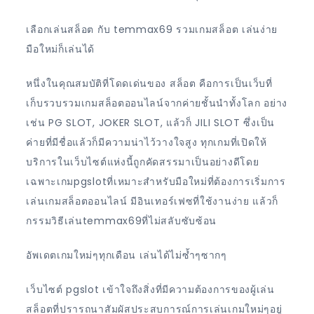
เลือกเล่นสล็อต กับ temmax69 รวมเกมสล็อต เล่นง่าย
มือใหม่ก็เล่นได้
หนึ่งในคุณสมบัติที่โดดเด่นของ สล็อต คือการเป็นเว็บที่
เก็บรวบรวมเกมสล็อตออนไลน์จากค่ายชั้นนำทั้งโลก อย่าง
เช่น PG SLOT, JOKER SLOT, แล้วก็ JILI SLOT ซึ่งเป็น
ค่ายที่มีชื่อแล้วก็มีความน่าไว้วางใจสูง ทุกเกมที่เปิดให้
บริการในเว็บไซต์แห่งนี้ถูกคัดสรรมาเป็นอย่างดีโดย
เฉพาะเกมpgslotที่เหมาะสำหรับมือใหม่ที่ต้องการเริ่มการ
เล่นเกมสล็อตออนไลน์ มีอินเทอร์เฟซที่ใช้งานง่าย แล้วก็
กรรมวิธีเล่นtemmax69ที่ไม่สลับซับซ้อน
อัพเดตเกมใหม่ๆทุกเดือน เล่นได้ไม่ซ้ำๆซากๆ
เว็บไซต์ pgslot เข้าใจถึงสิ่งที่มีความต้องการของผู้เล่น
สล็อตที่ปรารถนาสัมผัสประสบการณ์การเล่นเกมใหม่ๆอยู่