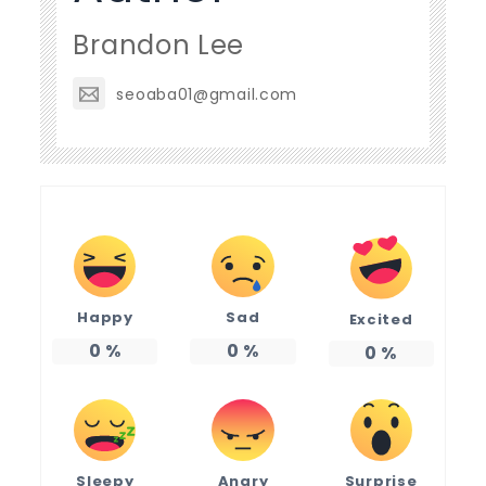
Brandon Lee
seoaba01@gmail.com
Happy
Sad
Excited
0
%
0
%
0
%
Sleepy
Angry
Surprise