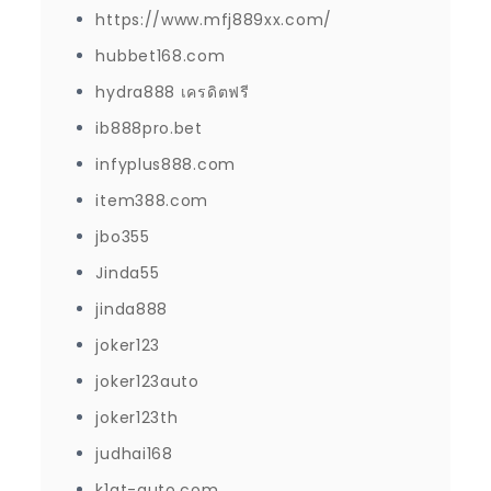
https://www.mfj889xx.com/
hubbet168.com
hydra888 เครดิตฟรี
ib888pro.bet
infyplus888.com
item388.com
jbo355
Jinda55
jinda888
joker123
joker123auto
joker123th
judhai168
k1gt-auto.com