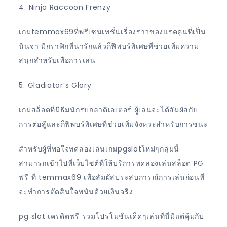
4. Ninja Raccoon Frenzy
เกมtemmax69ที่พรีเซนเทชั่นเรื่องราวของแรคคูนที่เป็น
นินจา มีกราฟิกที่น่ารักแล้วก็ฟีพบร์พิเศษที่ช่วยเพิ่มความ
สนุกสำหรับเพื่อการเล่น
5. Gladiator’s Glory
เกมสล็อตที่มีธีมนักรบกลาดิเอเตอร์ ผู้เล่นจะได้สัมผัสกับ
การต่อสู้และก็ฟีพบร์พิเศษที่ช่วยเพิ่มจังหวะสำหรับการชนะ
สำหรับผู้ที่พอใจทดลองเล่นเกมpgslotใหม่ๆกลุ่มนี้
สามารถเข้าไปที่เว็บไซต์ที่ให้บริการทดลองเล่นสล็อต PG
ฟรี ที่ temmax69 เพื่อสัมผัสประสบการณ์การเล่นก่อนที่
จะทำการตัดสินใจพนันด้วยเงินจริง
pg slot เครดิตฟรี รวมโปรโมชั่นเด็ดๆเล่นที่นี่มีแต่คุ้มกับ