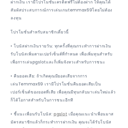
ฝากเงิน เรามีโปรโมชั่นเครดิตฟรีไม่ต้องฝาก ให้คุณได้
สัมผัสประสบการณ์การเล่นเกมtemmax69โดยไม่ต้อง
ลงทุน
โปรโมชั่นสำหรับสมาชิกเดี๋ยวนี้
• โบนัสฝากเงินรายวัน: ทุกครั้งที่คุณกระทำการฝากเงิน
รับโบนัสเพิ่มตามเปอร์เซ็นต์ที่กำหนด เพื่อเพิ่มทุนสำหรับ
เพื่อการเล่นpgslotและก็เพิ่มจังหวะสำหรับการชนะ
• คืนยอดเสีย: ถ้าเกิดคุณมียอดเสียจากการ
เล่นTemmax69 เรามีโปรโมชั่นคืนยอดเสียเป็น
เปอร์เซ็นต์ของยอดที่เสีย เพื่อคุณมีทุนกลับมาเล่นใหม่แล้ว
ก็ได้โอกาสสำหรับในการชนะอีกที
• ชี้แนะเพื่อนรับโบนัส:
pgslot
เมื่อคุณแนะนำเพื่อนมาส
มัครสมาชิกแล้วก็กระทำการฝากเงิน คุณจะได้รับโบนัส