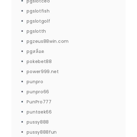
pgslotceo
pgslotfish
pgslotgolf
pgslotth
pgzeus88win.com
pgสล็อต
pokebet88
power999.net
punpro
punpro66
PunPro777
puntaek66
pussy888
pussy888fun