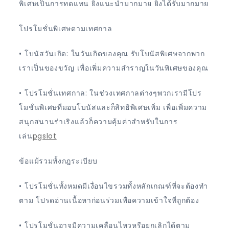
พิเศษเป็นการทดแทน ยิ่งแนะนำมากมาย ยิ่งได้รับมากมาย
โปรโมชั่นพิเศษตามเทศกาล
• โบนัสวันเกิด: ในวันเกิดของคุณ รับโบนัสพิเศษจากพวก
เราเป็นของขวัญ เพื่อเพิ่มความสำราญในวันพิเศษของคุณ
• โปรโมชั่นเทศกาล: ในช่วงเทศกาลต่างๆพวกเรามีโปร
โมชั่นพิเศษที่มอบโบนัสและก็สิทธิพิเศษเพิ่ม เพื่อเพิ่มความ
สนุกสนานร่าเริงแล้วก็ความคุ้มค่าสำหรับในการ
เล่น
pgslot
ข้อแม้รวมทั้งกฎระเบียบ
• โปรโมชั่นทั้งหมดมีเงื่อนไขรวมทั้งหลักเกณฑ์ที่จะต้องทำ
ตาม โปรดอ่านเนื้อหาก่อนร่วมเพื่อความเข้าใจที่ถูกต้อง
• โปรโมชั่นอาจมีความเคลื่อนไหวหรือยกเลิกได้ตาม