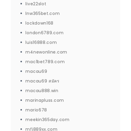
live22slot
lnw365bet.com
lockdown168
london6789.com
luis16888.com
m4newonline.com
mac1bet789.com
macau69
macau69 สมัคร
macau888.win
marinapluss.com
mario678
meekin365day.com
mfj889xx.com