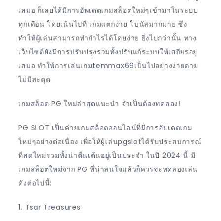
เสมอ ก็เลยได้มีการอัพเดตเกมสล็อตใหม่ๆเข้ามาในระบบ
ทุกเดือน โดยเน้นไปที่ เกมแตกง่าย โบนัสมากมาย ซึ่ง
ทำให้ผู้เล่นสามารถทำกำไรได้โดยง่าย ยิ่งไปกว่านั้น ทาง
เว็บไซต์ยังมีการปรับปรุงรวมทั้งปรับแก้ระบบให้เสถียรอยู่
เสมอ ทำให้การเล่นเกมtemmax69เป็นไปอย่างง่ายดาย
ไม่มีสะดุด
เกมสล็อต PG ใหม่ล่าสุดแนะนำ จำเป็นต้องทดลอง!
PG SLOT เป็นค่ายเกมสล็อตออนไลน์ที่มีการอัปเดตเกม
ใหม่ๆอย่างต่อเนื่อง เพื่อให้ผู้เล่นpgslotได้รับประสบการณ์
ที่สดใหม่รวมทั้งน่าตื่นเต้นอยู่เป็นประจำ ในปี 2024 นี้ มี
เกมสล็อตใหม่จาก PG ที่น่าสนใจแล้วก็ควรจะทดลองเล่น
ดังต่อไปนี้:
1. Tsar Treasures