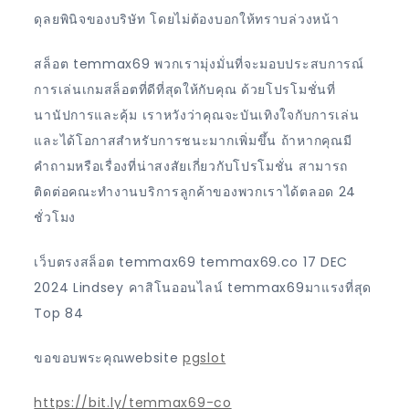
ดุลยพินิจของบริษัท โดยไม่ต้องบอกให้ทราบล่วงหน้า
สล็อต temmax69 พวกเรามุ่งมั่นที่จะมอบประสบการณ์
การเล่นเกมสล็อตที่ดีที่สุดให้กับคุณ ด้วยโปรโมชั่นที่
นานัปการและคุ้ม เราหวังว่าคุณจะบันเทิงใจกับการเล่น
และได้โอกาสสำหรับการชนะมากเพิ่มขึ้น ถ้าหากคุณมี
คำถามหรือเรื่องที่น่าสงสัยเกี่ยวกับโปรโมชั่น สามารถ
ติดต่อคณะทำงานบริการลูกค้าของพวกเราได้ตลอด 24
ชั่วโมง
เว็บตรงสล็อต temmax69 temmax69.co 17 DEC
2024 Lindsey คาสิโนออนไลน์ temmax69มาแรงที่สุด
Top 84
ขอขอบพระคุณwebsite
pgslot
https://bit.ly/temmax69-co