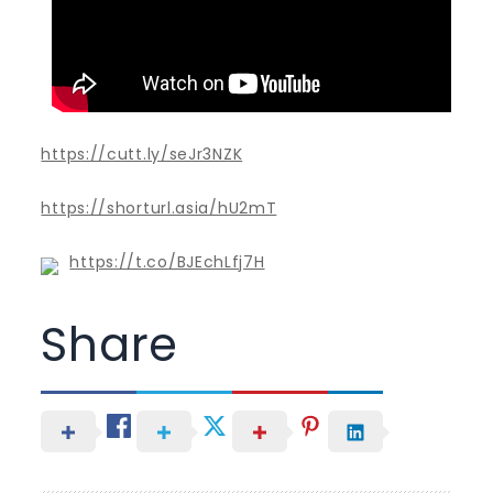
https://cutt.ly/seJr3NZK
https://shorturl.asia/hU2mT
https://t.co/BJEchLfj7H
Share