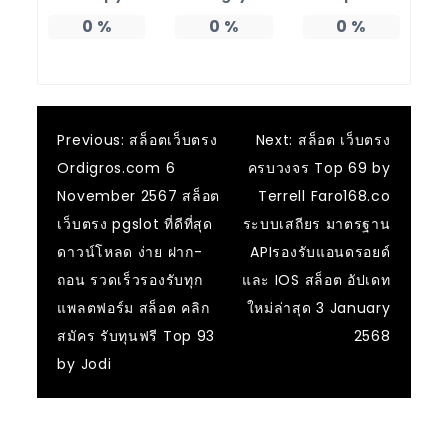
0
%
0
%
0
%
แนะแนว
Previous:
สล็อตเว็บตรง
Next:
สล็อต เว็บตรง
Ordigros.com 6
ครบวงจร Top 69 by
เรื่อง
November 2567 สล็อต
Terrell Faro168.co
เว็บตรง pgslot ที่ดีที่สุด
ระบบเสถียร มาตรฐาน
ดาวน์โหลด ง่าย ฝาก-
APIรองรับแอนดรอยด์
ถอน รวดเร็วรองรับทุก
และ IOS สล็อต อัปเดท
แพลตฟอร์ม สล็อต คลิก
ใหม่ล่าสุด 3 January
สมัคร รับทุนฟรี Top 93
2568
by Jodi