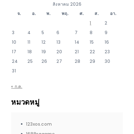
สิงหาคม 2026
จ.
อ.
พ.
พฤ.
ศ.
ส.
อา.
1
2
3
4
5
6
7
8
9
10
11
12
13
14
15
16
17
18
19
20
21
22
23
24
25
26
27
28
29
30
31
« ก.ค.
หมวดหมู่
123xos.com