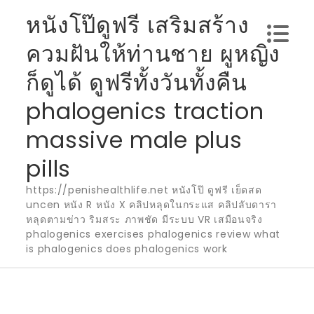
Skip
หนังโป๊ดูฟรี เสริมสร้าง
to
ควมฝันให้ท่านชาย ผูหญิง
content
ก็ดูได้ ดูฟรีทั้งวันทั้งคืน
phalogenics traction
massive male plus
pills
https://penishealthlife.net หนังโป๊ ดูฟรี เย็ดสด
uncen หนัง R หนัง X คลิปหลุดในกระแส คลิปลับดารา
หลุดตามข่าว ริมสระ ภาพชัด มีระบบ VR เสมือนจริง
phalogenics exercises phalogenics review what
is phalogenics does phalogenics work