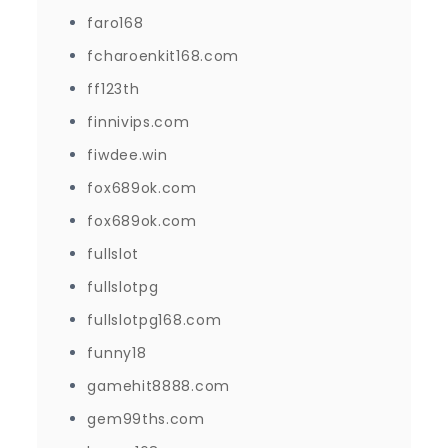
faro168
fcharoenkit168.com
ff123th
finnivips.com
fiwdee.win
fox689ok.com
fox689ok.com
fullslot
fullslotpg
fullslotpg168.com
funny18
gamehit8888.com
gem99ths.com