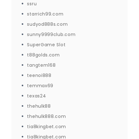
ssru
starrich99.com
sudyod888s.com
sunny9999club.com
SuperGame Slot
t88golds.com
tangtem168
teenoi888
temmax69
texas24
thehulk88
thehulk888.com
tia8kingbet.com
tia8kingbet.com