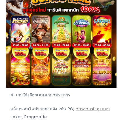
4. เกมให้เลือกเล่นนานาประการ
สล็อตออนไลน์จากค่ายดัง เช่น PG,
nbwin เข้าสู่ระบบ
Joker, Pragmatic