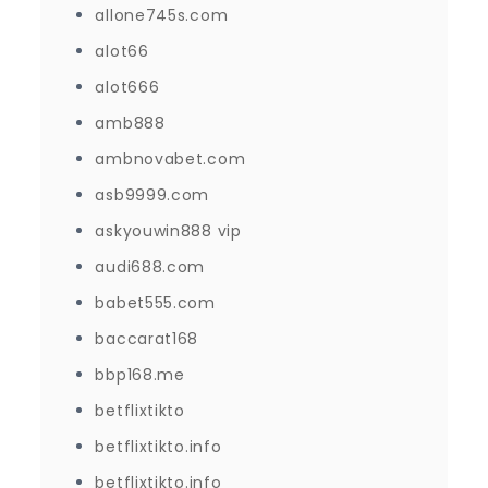
allone745s.com
alot66
alot666
amb888
ambnovabet.com
asb9999.com
askyouwin888 vip
audi688.com
babet555.com
baccarat168
bbp168.me
betflixtikto
betflixtikto.info
betflixtikto.info