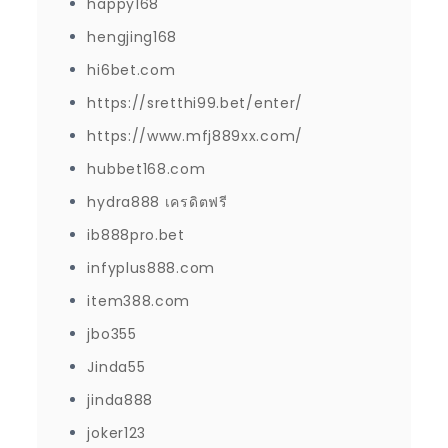
happy168
hengjing168
hi6bet.com
https://sretthi99.bet/enter/
https://www.mfj889xx.com/
hubbet168.com
hydra888 เครดิตฟรี
ib888pro.bet
infyplus888.com
item388.com
jbo355
Jinda55
jinda888
joker123