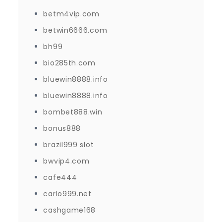
betm4vip.com
betwin6666.com
bh99
bio285th.com
bluewin8888.info
bluewin8888.info
bombet888.win
bonus888
brazil999 slot
bwvip4.com
cafe444
carlo999.net
cashgame168