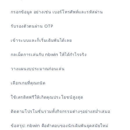
กรอกข้อมูล อย่างเช่น เบอร์โทรศัพท์และรหัสผ่าน
รับรองตัวตนผ่าน OTP
เข้าระบบและก็เริ่มเดิมพันได้เลย
กลเม็ดการเล่นกับ nbwin ให้ได้กำไรจริง
วางแผนงบประมาณก่อนเล่น
เลือกเกมที่คุณถนัด
ใช้เครดิตฟรีให้เกิดคุณประโยชน์สูงสุด
ติดตามโปรโมชั่นรวมทั้งกิจกรรมต่างๆอย่างสม่ำเสมอ
ข้อสรุป: nbwin คือคำตอบของนักเดิมพันยุคสมัยใหม่