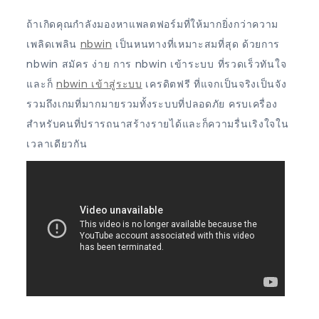
ถ้าเกิดคุณกำลังมองหาแพลตฟอร์มที่ให้มากยิ่งกว่าความ
เพลิดเพลิน
nbwin
เป็นหนทางที่เหมาะสมที่สุด ด้วยการ
nbwin สมัคร ง่าย การ nbwin เข้าระบบ ที่รวดเร็วทันใจ
และก็
nbwin เข้าสู่ระบบ
เครดิตฟรี ที่แจกเป็นจริงเป็นจัง
รวมถึงเกมที่มากมายรวมทั้งระบบที่ปลอดภัย ครบเครื่อง
สำหรับคนที่ปรารถนาสร้างรายได้และก็ความรื่นเริงใจใน
เวลาเดียวกัน