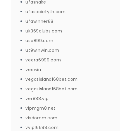
ufasnake
ufasocietyth.com
ufawinner88
uk369clubs.com
usa899.com
ut9winwin.com
veera6999.com
veewin
vegasisland168bet.com
vegasisland168bet.com
ver888.vip
vipmgm8.net
visdomm.com
vvip16688.com