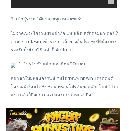
2. เข้าสู่ระบบได้สะดวกทุกแพลตฟอร์ม
ไม่ว่าคุณจะใช้งานผ่านมือถือ แท็บเล็ต หรือคอมพิวเตอร์ ก็
สามารถ nbwin เข้าระบบ ได้อย่างลื่นไหลทุกที่ที่ต้องการ
รองรับทั้งยัง iOS แล้วก็ Android
3. โปรโมชั่นแล้วก็เครดิตฟรีจัดเต็ม
สมาชิกใหม่ที่สมัครวันนี้ รับโดยทันที nbwin เครดิตฟรี
โดยไม่มีเงื่อนไขซับซ้อน พร้อมโปรคืนยอดเสีย โบนัสฝาก
แรก แล้วก็กิจกรรมแจกของรางวัลทุกอาทิตย์