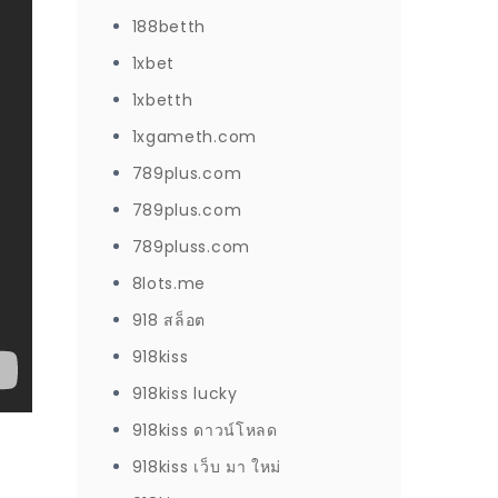
188betth
1xbet
1xbetth
1xgameth.com
789plus.com
789plus.com
789pluss.com
8lots.me
918 สล็อต
918kiss
918kiss lucky
918kiss ดาวน์โหลด
918kiss เว็บ มา ใหม่