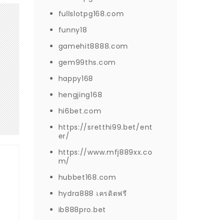
fullslotpg168.com
funny18
gamehit8888.com
gem99ths.com
happy168
hengjing168
hi6bet.com
https://sretthi99.bet/ent
er/
https://www.mfj889xx.co
m/
hubbet168.com
hydra888 เครดิตฟรี
ib888pro.bet