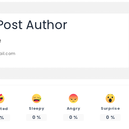
Post Author
e
il.com
Sleepy
Angry
Surprise
ited
0
%
0
%
0
%
%