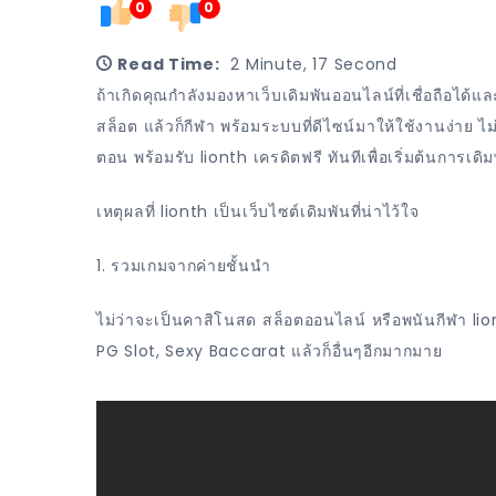
0
0
Read Time:
2 Minute, 17 Second
ถ้าเกิดคุณกำลังมองหาเว็บเดิมพันออนไลน์ที่เชื่อถือได้แ
สล็อต แล้วก็กีฬา พร้อมระบบที่ดีไซน์มาให้ใช้งานง่าย ไม่
ตอน พร้อมรับ lionth เครดิตฟรี ทันทีเพื่อเริ่มต้นการเดิ
เหตุผลที่ lionth เป็นเว็บไซต์เดิมพันที่น่าไว้ใจ
1. รวมเกมจากค่ายชั้นนำ
ไม่ว่าจะเป็นคาสิโนสด สล็อตออนไลน์ หรือพนันกีฬา lio
PG Slot, Sexy Baccarat แล้วก็อื่นๆอีกมากมาย