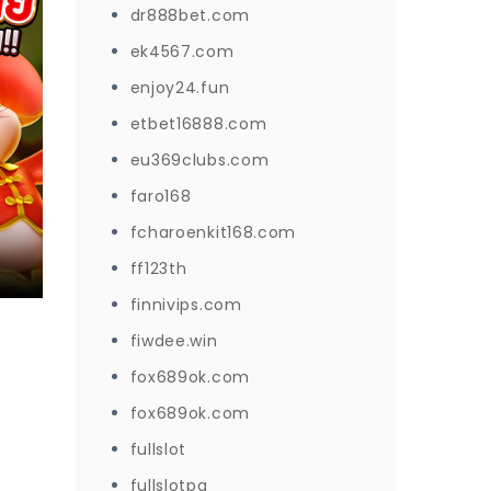
dr888bet.com
ek4567.com
enjoy24.fun
etbet16888.com
eu369clubs.com
faro168
fcharoenkit168.com
ff123th
finnivips.com
fiwdee.win
fox689ok.com
fox689ok.com
fullslot
fullslotpg