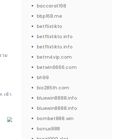
baccarat168
bbp168.me
betflixtikto
betflixtikto.info
betflixtikto.info
ดรวม
betm4vip.com
betwin6666.com
bh99
bio285th.com
ก เข้า
bluewin8888.info
bluewin8888.info
bombet888.win
bonus888