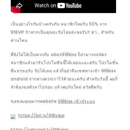
เป็นอย่างไรกันบ้างครับกับ สมาชิกใหม่รับ 50% จาก
918VIP ถ้าหากเป็นคุณจะรับไหมล่ะขอรับ? ฮ่า… สำหรับ
ท่านไหน
ที่ยังไม่ได้เป็นพวกกับ สมัคร918kiss ก็สามารถสมัคร
สมาชิกแล้วมารับโปรโมชั่นนี้ได้เลยนะนะครับ โปรโมชั่น
ดีแน่ๆขอรับ รับได้เลย แล้วก็อย่าลืมเซฟทางเข้า 918kiss
android จากทางพวกเราไว้ด้วยนะครับ สำหรับวันนี้ ผมก็
จำต้องขอตัวลาไปก่อน แล้วพบกันใหม่ สวัสดีครับ
ขอขอบคุณมากwebsite
918kiss เข้าสู่ระบบ
https://bit.ly/918vipp
https://rebrand.ly/918vipp