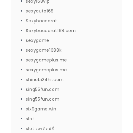
sexy168vip
sexyauto168
Sexybaccarat
Sexybaccarat168.com
sexygame
sexygame1688k
sexygameplus.me
sexygameplus.me
shinobi24hr.com
sing55fun.com
sing55fun.com
six9game.win
slot
slot เครดิตฟรี