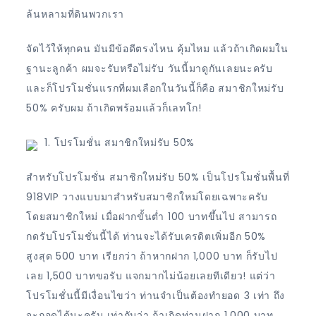
ล้นหลามที่ดินพวกเรา
จัดไว้ให้ทุกคน มันมีข้อดีตรงไหน คุ้มไหม แล้วถ้าเกิดผมใน
ฐานะลูกค้า ผมจะรับหรือไม่รับ วันนี้มาดูกันเลยนะครับ
และก็โปรโมชั่นแรกที่ผมเลือกในวันนี้ก็คือ สมาชิกใหม่รับ
50% ครับผม ถ้าเกิดพร้อมแล้วก็เลทโก!
1. โปรโมชั่น สมาชิกใหม่รับ 50%
สำหรับโปรโมชั่น สมาชิกใหม่รับ 50% เป็นโปรโมชั่นพื้นที่
918VIP วางแบบมาสำหรับสมาชิกใหม่โดยเฉพาะครับ
โดยสมาชิกใหม่ เมื่อฝากขั้นต่ำ 100 บาทขึ้นไป สามารถ
กดรับโปรโมชั่นนี้ได้ ท่านจะได้รับเครดิตเพิ่มอีก 50%
สูงสุด 500 บาท เรียกว่า ถ้าหากฝาก 1,000 บาท ก็รับไป
เลย 1,500 บาทขอรับ แจกมากไม่น้อยเลยทีเดียว! แต่ว่า
โปรโมชั่นนี้มีเงื่อนไขว่า ท่านจำเป็นต้องทำยอด 3 เท่า ถึง
จะถอดได้นะครับ เท่ากับว่า ถ้าเกิดท่านฝาก 1,000 บาท