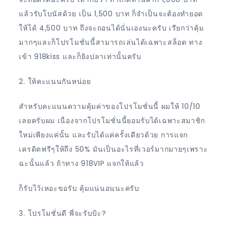
แล้วรับโบนัสด้วย เป็น 1,500 บาท ก็จำเป็นจะต้องทำยอด
ให้ได้ 4,500 บาท ถึงจะถอนได้นั่นเองนะครับ เรียกว่าคุ้ม
มากๆและก็โปรโมชั่นนี้สามารถเล่นได้เฉพาะสล็อต ทาง
เข้า 918kiss และก็ยิงปลาเท่านั้นครับ
2. ให้คะแนนกันหน่อย
สำหรับคะแนนความคุ้มค่าของโปรโมชั่นนี้ ผมให้ 10/10
เลยครับผม เนื่องจากโปรโมชั่นนี้ยอมรับได้เฉพาะสมาชิก
ใหม่เพียงแค่นั้น และรับได้แค่ครั้งเดียวด้วย การแจก
เครดิตฟรีๆให้ถึง 50% มันเป็นอะไรที่เวอร์มากมายๆเพราะ
ฉะนั้นแล้ว ถ้าทาง 918VIP แจกให้แล้ว
ก็รับไว้เหอะขอรับ คุ้มแน่นอนนะครับ
3. โปรโมชั่นดี พี่จะรับป้ะ?