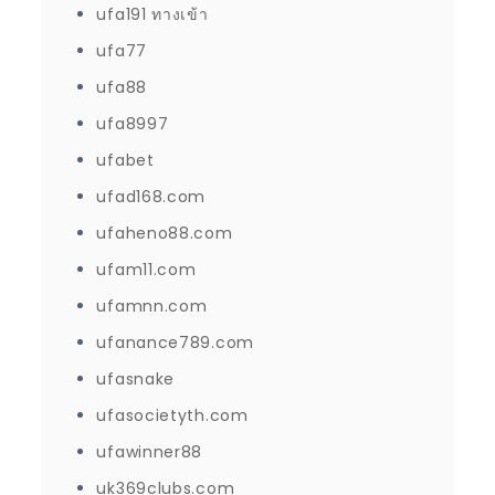
ufa191 ทางเข้า
ufa77
ufa88
ufa8997
ufabet
ufad168.com
ufaheno88.com
ufam11.com
ufamnn.com
ufanance789.com
ufasnake
ufasocietyth.com
ufawinner88
uk369clubs.com