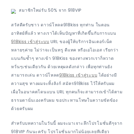
สมาชิกใหม่รับ 50% จาก 918VIP
สวัสดีครับชาว ดาวน์โหลด918kiss ทุกท่าน ในตอน
อาทิตย์ที่แล้ว ทางเราได้เห็นปัญหาที่เกิดขึ้นกับการแบน
918kiss เข้าสู่ระบบ
URL ของผู้ให้บริการอินเตอร์เน็ต
หลายๆค่าย ไม่ว่าจะเป็นทรู ดีแทค หรือเอไอเอส เรียกว่า
แบนกันซ้ำๆ ทางเข้า 918Kiss ของทางพวกเราก็หวาด
หวั่นๆเช่นเดียวกัน ด้วยเหตุผลดังกล่าว เพื่อทุกท่านยัง
สามารถเล่น ดาวน์โหลด
918kiss เข้าสู่ระบบ
ได้อย่างมี
ความสุข ทางผมจะทิ้งลิงก์ สมัคร918kiss ไว้ให้ครับผม
เผื่อในอนาคตโดนแบน URL ทุกคนก็จะสามารถเข้าได้ตาม
ธรรมดานั่นเองครับผม ขอประทานโทษในความขัดข้อง
ด้วยครับผม
สำหรับบทความในวันนี้ ผมจะมาเจาะลึกโปรโมชั่นดีๆจาก
918VIP กันนะครับ โปรโมชั่นมากไม่น้อยเลยทีเดียว