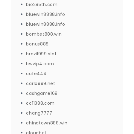
bio285th.com
bluewin8888.info
bluewin8888.info
bombet888.win
bonus888
brazil999 slot
bwvip4.com
cafe444
carlo999.net
cashgame168
cc11388.com
chang7777
chinatown888.win
cloudbet