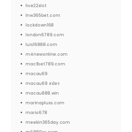
live22slot
lnw365bet.com
lockdown168
london6789.com
luis16888.com
m4newonline.com
mac1bet789.com
macau69
macau69 สมัคร
macau888.win
marinapluss.com
mario678
meekin365day.com