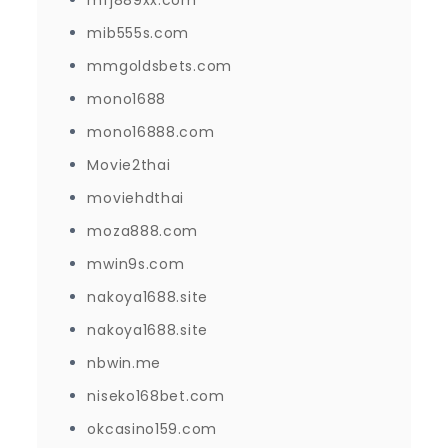
mfj889xx.com
mib555s.com
mmgoldsbets.com
mono1688
mono16888.com
Movie2thai
moviehdthai
moza888.com
mwin9s.com
nakoya1688.site
nakoya1688.site
nbwin.me
niseko168bet.com
okcasino159.com