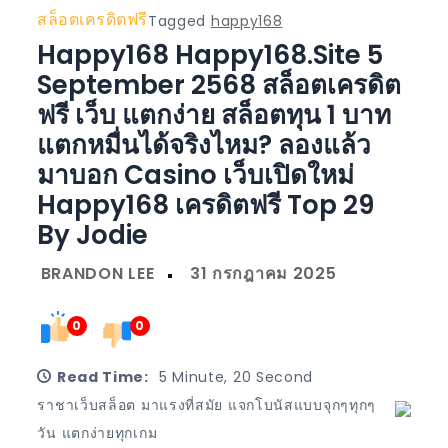
สล็อตเครดิตฟรี
Tagged
happy168
Happy168 Happy168.site 5
September 2568 สล็อตเครดิต
ฟรี เว็บ แตกง่าย สล็อตทุน 1 บาท
แตกหมื่นได้จริงไหม? ลองแล้ว
มาบอก Casino เว็บเปิดใหม่
Happy168 เครดิตฟรี Top 29
By Jodie
0
0
Read Time:
5 Minute, 20 Second
ราชาเว็บสล็อต มาแรงที่สมัย แจกโบนัสแบบจุกๆทุกๆ
วัน แตกง่ายทุกเกม