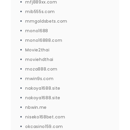
mfj889xx.com
mib555s.com
mmgoldsbets.com
mono1688
mono16888.com
Movie2thai
moviehdthai
moza888.com
mwin9s.com
nakoya1688.site
nakoya1688.site
nbwin.me
niseko168bet.com
okcasino159.com