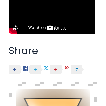
Share