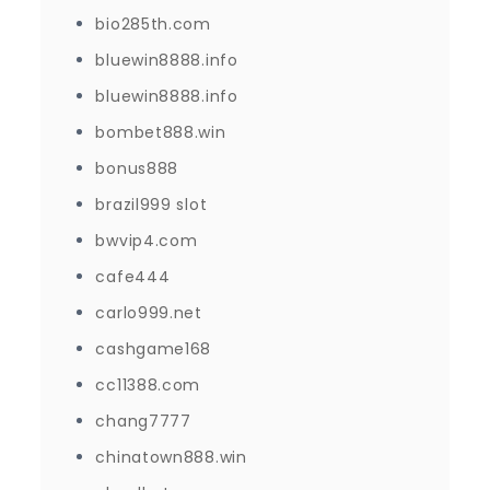
bio285th.com
bluewin8888.info
bluewin8888.info
bombet888.win
bonus888
brazil999 slot
bwvip4.com
cafe444
carlo999.net
cashgame168
cc11388.com
chang7777
chinatown888.win