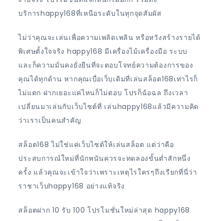
บริการhappy168ที่เหนือระดับในทุกจุดสัมผัส
ไม่ว่าคุณจะเล่นเพื่อความเพลิดเพลิน หรือหวังสร้างรายได้
พิเศษตั้งใจจริง happy168 มีเครื่องไม้เครื่องมือ ระบบ
และก็ความมั่นคงยั่งยืนที่จะตอบโจทย์ความต้องการของ
คุณได้ทุกด้าน หากคุณเบื่อเว็บเดิมที่เล่นสล็อต168เท่าไรก็
ไม่แตก ฝากเยอะแค่ไหนก็ไม่ตอบ โปรก็ฉ้อฉล ถึงเวลา
เปลี่ยนมาเล่นกับเว็บไซต์ที่ เล่นhappy168แล้วมีความคิด
ว่าเราเป็นคนสำคัญ
สล็อต168 ไม่ใช่แค่เว็บไซต์ให้เล่นสล็อต แต่ว่าคือ
ประสบการณ์ใหม่ที่นักพนันควรจะทดลองขั้นต่ำสักหนึ่ง
ครั้ง แล้วคุณจะเข้าใจว่าเพราะเหตุไรใครๆถึงเรียกที่นี่ว่า
ราชาเว็บhappy168 อย่างแท้จริง
สล็อตฝาก 10 รับ 100 โปรโมชั่นใหม่ล่าสุด happy168