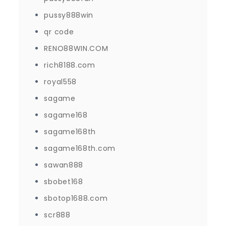
pussy888win
qr code
RENO88WIN.COM
rich8188.com
royal558
sagame
sagame168
sagame168th
sagame168th.com
sawan888
sbobet168
sbotop1688.com
scr888