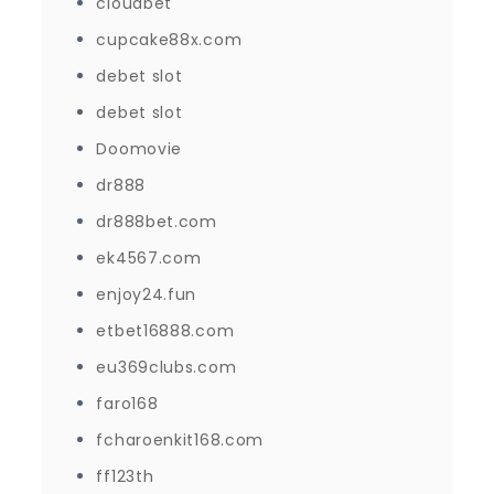
cloudbet
cupcake88x.com
debet slot
debet slot
Doomovie
dr888
dr888bet.com
ek4567.com
enjoy24.fun
etbet16888.com
eu369clubs.com
faro168
fcharoenkit168.com
ff123th