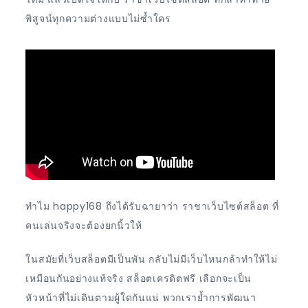
พิสูจน์ทุกความต่างแบบไม่ซ้ำใคร
ทำไม happy168 ถึงได้รับฉายาว่า ราชาเว็บไซต์สล็อต ที่
คนเล่นจริงจะต้องยกนิ้วให้
ในสมัยที่เว็บสล็อตมีเป็นพัน กลับไม่มีเว็บไหนกล้าทำให้ไม่
เหมือนกันอย่างแท้จริง สล็อตเครดิตฟรี เลือกจะเป็น
หัวหน้าที่ไม่เดินตามผู้ใดกันแน่ พวกเราย้ำการพัฒนา