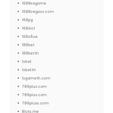
1688sagame
1688vegasx.com
168pg
168slot
168สล็อต
188bet
188betth
1xbet
1xbetth
1xgameth.com
789plus.com
789plus.com
789pluss.com
8lots.me