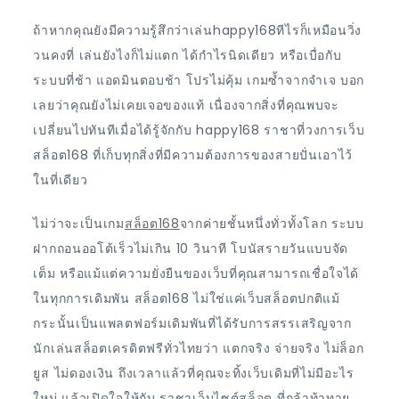
ถ้าหากคุณยังมีความรู้สึกว่าเล่นhappy168ทีไรก็เหมือนวิ่ง
วนคงที่ เล่นยังไงก็ไม่แตก ได้กำไรนิดเดียว หรือเบื่อกับ
ระบบที่ช้า แอดมินตอบช้า โปรไม่คุ้ม เกมซ้ำจากจำเจ บอก
เลยว่าคุณยังไม่เคยเจอของแท้ เนื่องจากสิ่งที่คุณพบจะ
เปลี่ยนไปทันทีเมื่อได้รู้จักกับ happy168 ราชาที่วงการเว็บ
สล็อต168 ที่เก็บทุกสิ่งที่มีความต้องการของสายปั่นเอาไว้
ในที่เดียว
ไม่ว่าจะเป็นเกม
สล็อต168
จากค่ายชั้นหนึ่งทั่วทั้งโลก ระบบ
ฝากถอนออโต้เร็วไม่เกิน 10 วินาที โบนัสรายวันแบบจัด
เต็ม หรือแม้แต่ความยั่งยืนของเว็บที่คุณสามารถเชื่อใจได้
ในทุกการเดิมพัน สล็อต168 ไม่ใช่แค่เว็บสล็อตปกติแม้
กระนั้นเป็นแพลตฟอร์มเดิมพันที่ได้รับการสรรเสริญจาก
นักเล่นสล็อตเครดิตฟรีทั่วไทยว่า แตกจริง จ่ายจริง ไม่ล็อก
ยูส ไม่ดองเงิน ถึงเวลาแล้วที่คุณจะทิ้งเว็บเดิมที่ไม่มีอะไร
ใหม่ แล้วเปิดใจให้กับ ราชาเว็บไซต์สล็อต ที่กล้าท้าทาย