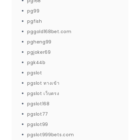
pg168
pg99
pgfish
pggold168bet.com
pgheng99
pgjoker69
pgk44b
pgslot
pgslot ทางเข้า
pgslot เว็บตรง
pgslot168
pgslot77
pgslot99
pgslot999bets.com