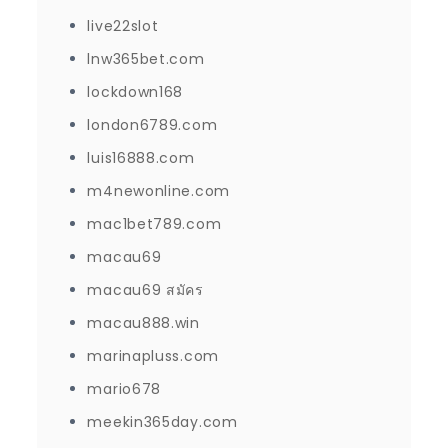
live22slot
lnw365bet.com
lockdown168
london6789.com
luis16888.com
m4newonline.com
mac1bet789.com
macau69
macau69 สมัคร
macau888.win
marinapluss.com
mario678
meekin365day.com