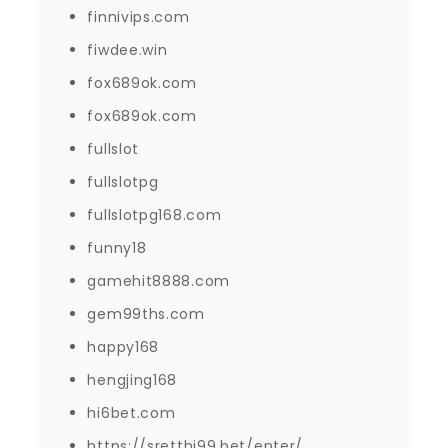
finnivips.com
fiwdee.win
fox689ok.com
fox689ok.com
fullslot
fullslotpg
fullslotpg168.com
funny18
gamehit8888.com
gem99ths.com
happy168
hengjing168
hi6bet.com
https://sretthi99.bet/enter/