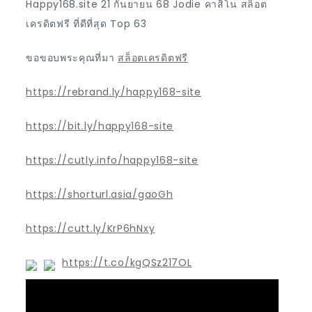
Happy168.site 21 กันยายน 68 Jodie คาสิโน สล็อต
เครดิตฟรี ที่ดีที่สุด Top 63
ขอขอบพระคุณที่มา
สล็อตเครดิตฟรี
https://rebrand.ly/happy168-site
https://bit.ly/happy168-site
https://cutly.info/happy168-site
https://shorturl.asia/gaoGh
https://cutt.ly/KrP6hNxy
https://t.co/kgQSz217OL