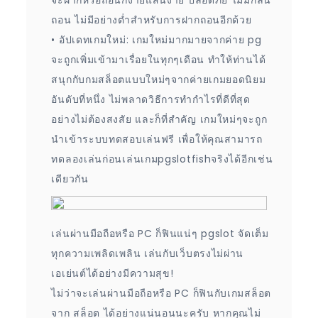
จะฝากหรือถอนก็ง่ายแสนง่าย ปลอดภัย ไม่มีกลั้น
ถอน ไม่มีอย่างต่ำสำหรับการฝากถอนอีกด้วย
• อัปเดทเกมใหม่: เกมใหม่มากมายจากค่าย pg
จะถูกเพิ่มเข้ามาเรื่อยในทุกๆเดือน ทำให้ท่านได้
สนุกกับกมสล็อตแบบใหม่ๆจากค่ายเกมยอดนิยม
อันดับที่หนึ่ง ไม่พลาดวิธีการทำกำไรที่ดีที่สุด
อย่างไม่ต้องสงสัย และก็ที่สำคัญ เกมใหม่ๆจะถูก
นำเข้าระบบทดสอบเล่นฟรี เพื่อให้คุณสามารถ
ทดลองเล่นก่อนเล่นเกมpgslotfishจริงได้อีกเช่น
เดียวกัน
เล่นผ่านมือถือหรือ PC ก็ฟินแน่ๆ pgslot จัดเต็ม
ทุกความเพลิดเพลิน เล่นกับเว็บตรงไม่ผ่าน
เอเย่นต์ได้อย่างมีความสุข!
ไม่ว่าจะเล่นผ่านมือถือหรือ PC ก็ฟินกับเกมสล็อต
จาก สล็อต ได้อย่างแน่นอนนะครับ หากคุณไม่