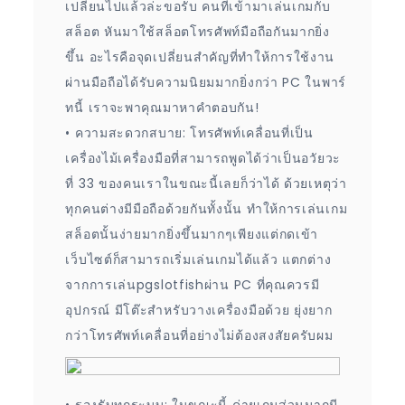
เปลี่ยนไปแล้วล่ะขอรับ คนที่เข้ามาเล่นเกมกับ
สล็อต หันมาใช้สล็อตโทรศัพท์มือถือกันมากยิ่ง
ขึ้น อะไรคือจุดเปลี่ยนสำคัญที่ทำให้การใช้งาน
ผ่านมือถือได้รับความนิยมมากยิ่งกว่า PC ในพาร์
ทนี้ เราจะพาคุณมาหาคำตอบกัน!
• ความสะดวกสบาย: โทรศัพท์เคลื่อนที่เป็น
เครื่องไม้เครื่องมือที่สามารถพูดได้ว่าเป็นอวัยวะ
ที่ 33 ของคนเราในขณะนี้เลยก็ว่าได้ ด้วยเหตุว่า
ทุกคนต่างมีมือถือด้วยกันทั้งนั้น ทำให้การเล่นเกม
สล็อตนั้นง่ายมากยิ่งขึ้นมากๆเพียงแต่กดเข้า
เว็บไซต์ก็สามารถเริ่มเล่นเกมได้แล้ว แตกต่าง
จากการเล่นpgslotfishผ่าน PC ที่คุณควรมี
อุปกรณ์ มีโต๊ะสำหรับวางเครื่องมือด้วย ยุ่งยาก
กว่าโทรศัพท์เคลื่อนที่อย่างไม่ต้องสงสัยครับผม