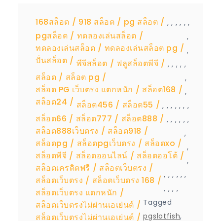
168สล็อต
918 สล็อต
pg สล็อต
,
,
,
,
,
,
pgสล็อต
ทดลองเล่นสล็อต
,
ทดลองเล่นสล็อต
ทดลองเล่นสล็อต pg
,
ปั่นสล็อต
พีจีสล็อต
ฟลูสล็อตพีจี
,
,
,
,
,
สล็อต
สล็อต pg
,
สล็อต PG เว็บตรง แตกหนัก
สล็อต168
,
สล็อต24
สล็อต456
สล็อต55
,
,
,
,
,
,
,
สล็อต66
สล็อต777
สล็อต888
,
,
,
,
,
,
สล็อต888เว็บตรง
สล็อต918
,
สล็อตpg
สล็อตpgเว็บตรง
สล็อตxo
,
สล็อตพีจี
สล็อตออนไลน์
สล็อตออโต้
,
สล็อตเครดิตฟรี
สล็อตเว็บตรง
,
,
,
,
,
,
สล็อตเว็บตรง
สล็อตเว็บตรง 168
,
,
,
,
สล็อตเว็บตรง แตกหนัก
Tagged
สล็อตเว็บตรงไม่ผ่านเอเย่นต์
pgslotfish
,
สล็อตเว็บตรงไม่ผ่านเอเย่นต์