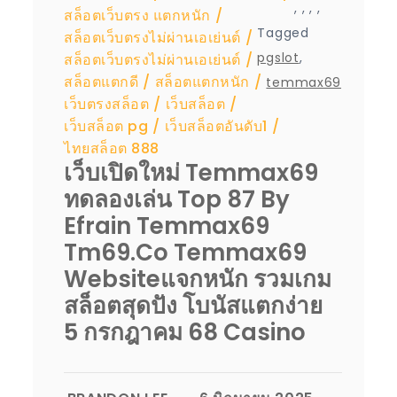
,
,
,
,
สล็อตเว็บตรง แตกหนัก
Tagged
สล็อตเว็บตรงไม่ผ่านเอเย่นต์
pgslot
,
สล็อตเว็บตรงไม่ผ่านเอเย่นต์
สล็อตแตกดี
สล็อตแตกหนัก
temmax69
เว็บตรงสล็อต
เว็บสล็อต
เว็บสล็อต pg
เว็บสล็อตอันดับ1
ไทยสล็อต 888
เว็บเปิดใหม่ Temmax69
ทดลองเล่น Top 87 By
Efrain Temmax69
Tm69.co Temmax69
Websiteแจกหนัก รวมเกม
สล็อตสุดปัง โบนัสแตกง่าย
5 กรกฎาคม 68 Casino