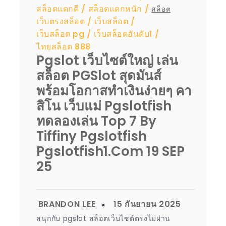
สล็อตแตกดี
สล็อตแตกหนัก
สล็อต
เว็บตรงสล็อต
เว็บสล็อต
เว็บสล็อต pg
เว็บสล็อตอันดับ1
ไทยสล็อต 888
Pgslot เว็บไซต์ใหญ่ เล่น
สล็อต PGSlot สุดมันส์
พร้อมโอกาสทำเงินง่ายๆ คา
สิโน เว็บแม่ Pgslotfish
ทดลองเล่น Top 7 By
Tiffiny Pgslotfish
Pgslotfish1.com 19 SEP
25
สนุกกับ pgslot สล็อตเว็บไซต์ตรงไม่ผ่าน