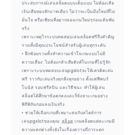
ประสบการณ์เล่นสล็อตแบบเต็มแบบ ไม่ต้องเสีย
เงินเสียทองสักบาทเดียว ไม่ว่าจะเป็นมือใหม่ที่ไม่
มั่นใจ หรือเซียนที่อยากลองเกมใหม่ๆก่อนเดิมพัน
จริง
เพราะเหตุไรระบบทดสอบเล่นสล็อตฟรีถึงสำคัญ
รวมทั้งมีคุณประโยชน์สำหรับผู้เล่นทุกระดับ
• ฝึกซ้อมรวมทั้งทำความเข้าใจเกมแบบไม่มี
ความเสี่ยง: ไม่ต้องกลัวเสียตังค์ในเกมที่ไม่รู้จัก
เพราะระบบทดสอบเล่นpgslotจะให้เครดิตเล่น
ฟรี ราวกับเล่นจริงทุกสิ่งทุกอย่าง ตั้งแต่ฟีพบร์
โบนัส รอบฟรีสปิน และวิธีชนะ ทำให้ผู้เล่น
สล็อตได้ศึกษาข้อตกลงและก็จังหวะเกมอย่าง
พิถีพิถันก่อนลงเงินจริง
• ช่วยให้เลือกเกมที่เหมาะสมกับสไตล์การ
เล่นpgslotของคุณ:
สล็อต
เกมสล็อตแต่ละเกมมี
ความแตกต่างทั้งยังในเรื่องความถี่การแตก