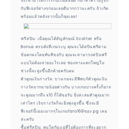
จะเข้ามาได้กำไรกับเกมสล็อต ก็มาทำความรู้จัก
กับฟีเจอร์ต่างๆก่อนเลยดีมากกว่านะครับ ถ้าเกิด
พร้อมแล้วหลังจากนั้นก็ลุยเลย!
ฟรีสปิน: เมื่อคุณได้สัญลักษณ์ Scatter หรือ
Bonus ครบดังที่เกมระบุ คุณจะได้สปินฟรีตาม
ข้อตกลงโดยทันทีขอรับ คุณจะสามารถสปินฟรี
แบบไม่ต้องจ่ายอะไรเลย ช่องทางแตกใหญ่ใน
ช่วงนี้จะสูงขึ้นอีกด้วยครับผม
ตัวคูณเงินรางวัล: บางเกมจะมีฟีพบร์ตัวคูณเงิน
รางวัลมากมายน้อยต่างกัน บางเกมบางครั้งก็อาจ
จะคูณมากถึง x10 ก็ได้ขอรับ ยิ่งสะสมตัวคูณมาก
เท่าไหร่ เงินรางวัลก็จะยิ่งพุ่งสูงขึ้น ซึ่งจะมี
ฟีเจอร์นี้เยอะมากๆในเกมfaro168ของ pg เลย
ล่ะครับ
ซื้อฟรีสปิน: คนใดกันแน่ที่ไม่ต้องการที่จะอยาก