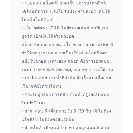
• ระบบเกมสล็อตที่โหลดเร็ว รองรับโทรศัพท์
เคลื่อนที่ทุกรุ่น และไม่รับประทานสเปก เล่นได้
ไหลลื่นไม่มีดีเลย์
• เว็บไซต์ตรง 100% ไม่ผ่านเอเย่นต์ จบปัญหา
ทุจริต เบิกเงินได้จริงทุกยอด
สล็อต ระบบฝากถอนออโต้ ของ Temmax69 ที่
ทำให้ทุกธุรกรรมกลายเป็นเรื่องง่ายในพริบตา
หนึ่งในลักษณะเด่นของ สล็อต คือการออกแบบ
ระบบฝาก-ถอนที่ คิดแทนผู้เล่น ทุกๆอย่างใช้งาน
ง่าย ปลอดภัย รวมทั้งที่สำคัญคือเร็วแบบที่หลาย
เว็บไซต์ยังตามไม่ทัน
• รองรับทุกธนาคารหลัก รวมทั้งทรูวอเล็ทแบบ
Real-Time
• ฝาก-ถอนเร็วที่สุดภายใน 5-30 วินาที ไม่ต้อง
แจ้งสลิป ไม่ต้องคอยแอดมิน
• ฝากขั้นต่ำเพียงแต่ 1 บาท ถอนสูงสุดหลักล้าน