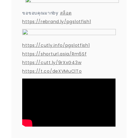
ขอขอบคุณมากby
สล็อต
https://rebrand.ly/pgslotfish1
https://cutly.info/pgslotfish1
https://shorturl.asia/Rm5Sf
https://cutt.ly/9rXxG43w
https://t.co/deXVMuClTo