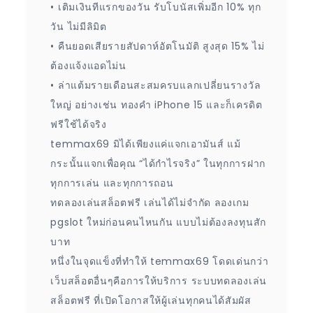
• เติมเงินทีแรกของวัน รับโบนัสเพิ่มอีก 10% ทุก
วัน ไม่มีลิมิต
• คืนยอดเสียรายสัปดาห์อัตโนมัติ สูงสุด 15% ไม่
ต้องแจ้งแอดไม่น
• ล่าแต้มรายเดือนสะสมครบแลกเปลี่ยนรางวัล
ใหญ่ อย่างเช่น ทองคำ iPhone 15 และก็เครดิต
ฟรีใช้ได้จริง
temmax69 มิได้เพียงแค่แจกเอามันส์ แม้
กระนั้นแจกเพื่อคุณ “ได้กำไรจริง” ในทุกการฝาก
ทุกการเล่น และทุกการถอน
ทดลองเล่นสล็อตฟรี เล่นได้ไม่จำกัด ลองเกม
pgslot ใหม่ก่อนคนไหนกัน แบบไม่ต้องลงทุนสัก
บาท
หนึ่งในจุดแข็งที่ทำให้ temmax69 โดดเด่นกว่า
เว็บสล็อตอื่นๆคือการให้บริการ ระบบทดลองเล่น
สล็อตฟรี ที่เปิดโอกาสให้ผู้เล่นทุกคนได้สัมผัส