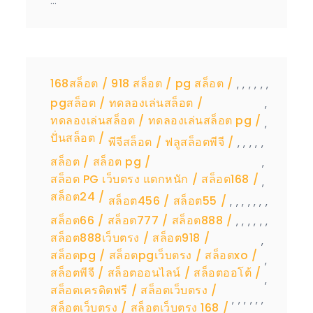
…
168สล็อต
918 สล็อต
pg สล็อต
,
,
,
,
,
,
pgสล็อต
ทดลองเล่นสล็อต
,
ทดลองเล่นสล็อต
ทดลองเล่นสล็อต pg
,
ปั่นสล็อต
พีจีสล็อต
ฟลูสล็อตพีจี
,
,
,
,
,
สล็อต
สล็อต pg
,
สล็อต PG เว็บตรง แตกหนัก
สล็อต168
,
สล็อต24
สล็อต456
สล็อต55
,
,
,
,
,
,
,
สล็อต66
สล็อต777
สล็อต888
,
,
,
,
,
,
สล็อต888เว็บตรง
สล็อต918
,
สล็อตpg
สล็อตpgเว็บตรง
สล็อตxo
,
สล็อตพีจี
สล็อตออนไลน์
สล็อตออโต้
,
สล็อตเครดิตฟรี
สล็อตเว็บตรง
,
,
,
,
,
,
สล็อตเว็บตรง
สล็อตเว็บตรง 168