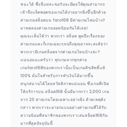
ชนะได้ ซึ่งนี่แหละขอรับจะมีผลให้คุณสามารถ
เข้าถึงแจ็คพอตของเกมได้ง่ายมากยิ่งขึ้นอีกด้วย
ค่ายเกมสล็อตบน faro168 มีค่ายเกมไหนบ้าง?
มาทดลองค่ายเกมยอดนิยมกันได้เลย!
คุณจะเห็นได้ว่า พวกเรา สล็อต พูดถึงเรื่องของ
ค่ายเกมและก็เกมเยอะๆจนถึงคุณอาจจะสงสัยว่า
พวกเรามีเกมสล็อตจากค่ายเกมไหนบ้างล่ะ?
แน่นอนนะครับว่า ทุกเกมจากทุกค่าย
เกมfaro168ของพวกเรานั้นเป็นเกมลิขสิทธิ์แท้
100% มั่นใจสำหรับการทำเงินได้มากขึ้น
สนุกสนานได้โดยสวัสดิภาพแน่นอน ซึ่งเกมที่เปิด
ให้บริการบน สล็อต168 นั้นมีมากกว่า 2,000 เกม
จาก 20 ค่ายเกมโดยเฉพาะอย่างยิ่ง ด้วยเหตุดัง
กล่าว พวกเราจะมายกแบบอย่างค่ายเกมที่ได้รับ
ความนิยมที่สมาชิกของพวกเราเล่นสล็อต168กัน
มากที่สุดปัจจุบันนี้