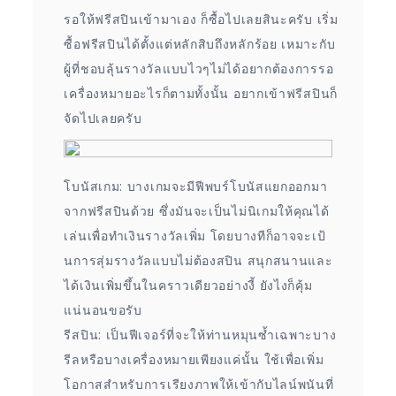
รอให้ฟรีสปินเข้ามาเอง ก็ซื้อไปเลยสินะครับ เริ่ม
ซื้อฟรีสปินได้ตั้งแต่หลักสิบถึงหลักร้อย เหมาะกับ
ผู้ที่ชอบลุ้นรางวัลแบบไวๆไม่ได้อยากต้องการรอ
เครื่องหมายอะไรก็ตามทั้งนั้น อยากเข้าฟรีสปินก็
จัดไปเลยครับ
โบนัสเกม: บางเกมจะมีฟีพบร์โบนัสแยกออกมา
จากฟรีสปินด้วย ซึ่งมันจะเป็นไม่นิเกมให้คุณได้
เล่นเพื่อทำเงินรางวัลเพิ่ม โดยบางทีก็อาจจะเป้
นการสุ่มรางวัลแบบไม่ต้องสปิน สนุกสนานและ
ได้เงินเพิ่มขึ้นในคราวเดียวอย่างงี้ ยังไงก็คุ้ม
แน่นอนขอรับ
รีสปิน: เป็นฟีเจอร์ที่จะให้ท่านหมุนซ้ำเฉพาะบาง
รีลหรือบางเครื่องหมายเพียงแค่นั้น ใช้เพื่อเพิ่ม
โอกาสสำหรับการเรียงภาพให้เข้ากับไลน์พนันที่