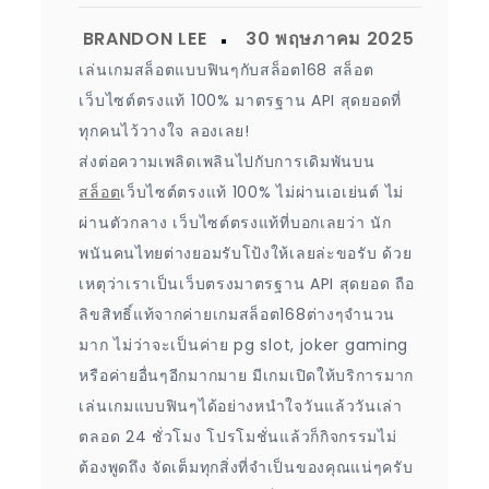
เล่นเกมสล็อตแบบฟินๆกับสล็อต168 สล็อต
เว็บไซต์ตรงแท้ 100% มาตรฐาน API สุดยอดที่
ทุกคนไว้วางใจ ลองเลย!
ส่งต่อความเพลิดเพลินไปกับการเดิมพันบน
สล็อต
เว็บไซต์ตรงแท้ 100% ไม่ผ่านเอเย่นต์ ไม่
ผ่านตัวกลาง เว็บไซต์ตรงแท้ที่บอกเลยว่า นัก
พนันคนไทยต่างยอมรับโป้งให้เลยล่ะขอรับ ด้วย
เหตุว่าเราเป็นเว็บตรงมาตรฐาน API สุดยอด ถือ
ลิขสิทธิ์แท้จากค่ายเกมสล็อต168ต่างๆจำนวน
มาก ไม่ว่าจะเป็นค่าย pg slot, joker gaming
หรือค่ายอื่นๆอีกมากมาย มีเกมเปิดให้บริการมาก
เล่นเกมแบบฟินๆได้อย่างหนำใจวันแล้ววันเล่า
ตลอด 24 ชั่วโมง โปรโมชั่นแล้วก็กิจกรรมไม่
ต้องพูดถึง จัดเต็มทุกสิ่งที่จำเป็นของคุณแน่ๆครับ