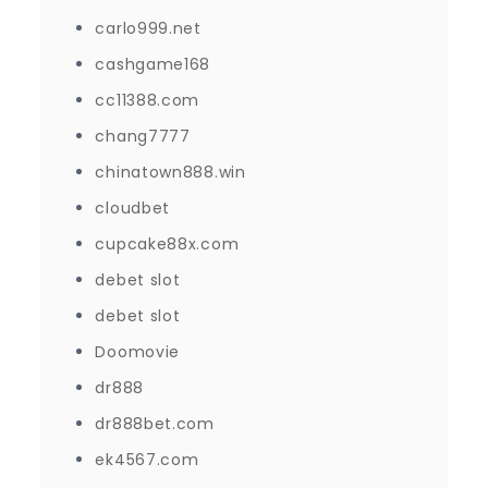
carlo999.net
cashgame168
cc11388.com
chang7777
chinatown888.win
cloudbet
cupcake88x.com
debet slot
debet slot
Doomovie
dr888
dr888bet.com
ek4567.com