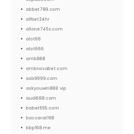
abbet789.com
allbet24hr
allone745s.com
alot66
alot666
amb888
ambnovabet.com
asb9999.com
askyouwin888 vip
audi688.com
babet555.com
baccarat168
bbp168.me