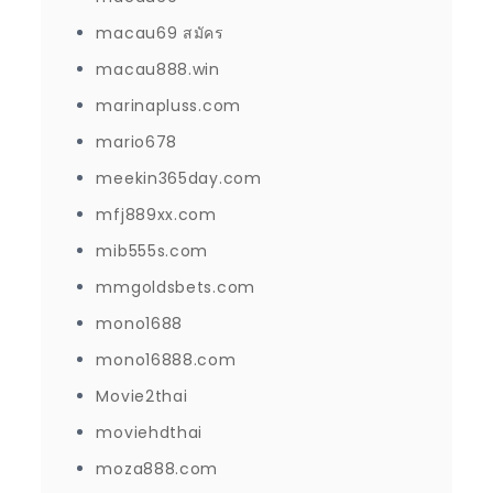
macau69 สมัคร
macau888.win
marinapluss.com
mario678
meekin365day.com
mfj889xx.com
mib555s.com
mmgoldsbets.com
mono1688
mono16888.com
Movie2thai
moviehdthai
moza888.com