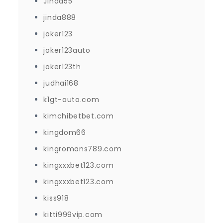
Jinda55
jinda888
joker123
joker123auto
joker123th
judhai168
k1gt-auto.com
kimchibetbet.com
kingdom66
kingromans789.com
kingxxxbet123.com
kingxxxbet123.com
kiss918
kitti999vip.com