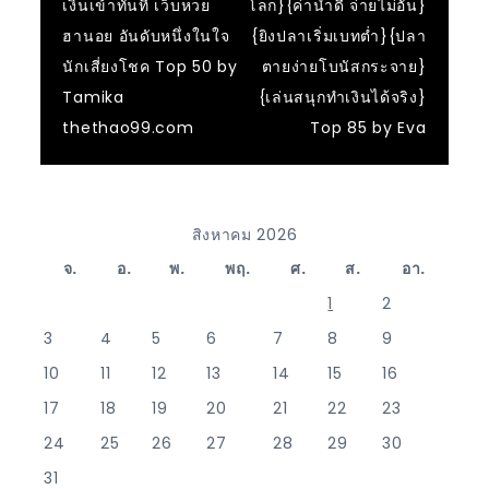
เงินเข้าทันที เว็บหวย
โลก}{ค่าน้ำดี จ่ายไม่อั้น}
ฮานอย อันดับหนึ่งในใจ
{ยิงปลาเริ่มเบทต่ำ}{ปลา
นักเสี่ยงโชค Top 50 by
ตายง่ายโบนัสกระจาย}
Tamika
{เล่นสนุกทำเงินได้จริง}
thethao99.com
Top 85 by Eva
สิงหาคม 2026
จ.
อ.
พ.
พฤ.
ศ.
ส.
อา.
1
2
3
4
5
6
7
8
9
10
11
12
13
14
15
16
17
18
19
20
21
22
23
24
25
26
27
28
29
30
31