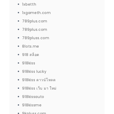
1xbetth
1xgameth.com
789plus.com
789plus.com
789pluss.com
8lots.me
918 สล็อต
918kiss
918kiss lucky
918kiss ดาวน์โหลด
918kiss เว็บ มา ใหม่
918kissauto
918kissme
9kpluss.com