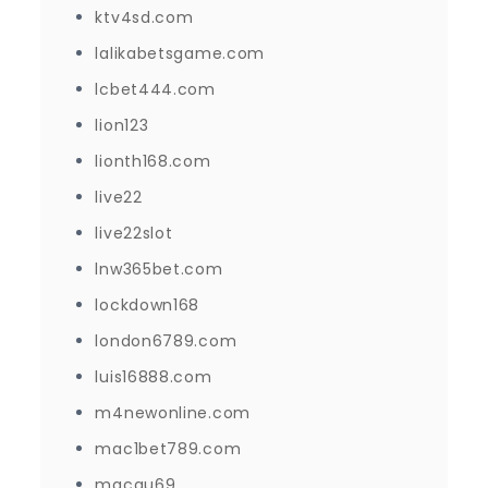
ktv4sd.com
lalikabetsgame.com
lcbet444.com
lion123
lionth168.com
live22
live22slot
lnw365bet.com
lockdown168
london6789.com
luis16888.com
m4newonline.com
mac1bet789.com
macau69