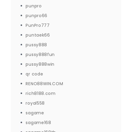
punpro
punpro66
PunPro777
puntaek66
pussy888
pussy888fun
pussy888win
qr code
RENO88WIN.COM
rich8188.com
royal558
sagame
sagame168