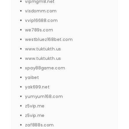
vipmgm8.net
visdomm.com
vvip16688.com
we789s.com
westbluez168bet.com
www.tuktukth.us
www.tuktukth.us
xpay88game.com
yaibet
yak699.net
yumyum168.com
z5vip.me
z5vip.me
zaf888s.com