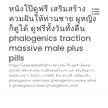
Skip
หนังโป๊ดูฟรี เสริมสร้าง
to
ควมฝันให้ท่านชาย ผูหญิง
content
ก็ดูได้ ดูฟรีทั้งวันทั้งคืน
phalogenics traction
massive male plus
pills
https://penishealthlife.net หนังโป๊ ดูฟรี เย็ดสด
uncen หนัง R หนัง X คลิปหลุดในกระแส คลิปลับดารา
หลุดตามข่าว ริมสระ ภาพชัด มีระบบ VR เสมือนจริง
phalogenics exercises phalogenics review what
is phalogenics does phalogenics work