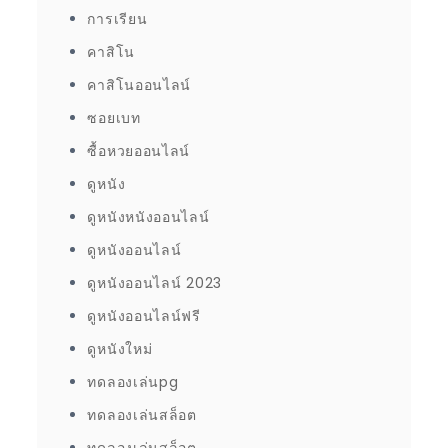
การเรียน
คาสิโน
คาสิโนออนไลน์
ซอยเบท
ซื้อหวยออนไลน์
ดูหนัง
ดูหนังหนังออนไลน์
ดูหนังออนไลน์
ดูหนังออนไลน์ 2023
ดูหนังออนไลน์ฟรี
ดูหนังใหม่
ทดลองเล่นpg
ทดลองเล่นสล็อต