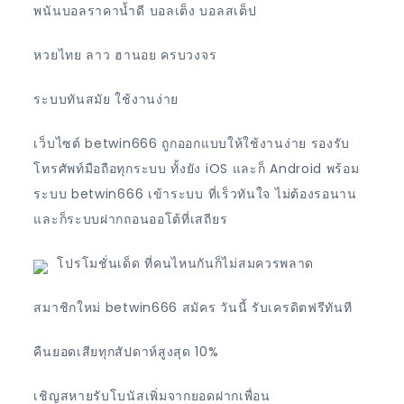
พนันบอลราคาน้ำดี บอลเต็ง บอลสเต็ป
หวยไทย ลาว ฮานอย ครบวงจร
ระบบทันสมัย ใช้งานง่าย
เว็บไซต์ betwin666 ถูกออกแบบให้ใช้งานง่าย รองรับ
โทรศัพท์มือถือทุกระบบ ทั้งยัง iOS และก็ Android พร้อม
ระบบ betwin666 เข้าระบบ ที่เร็วทันใจ ไม่ต้องรอนาน
และก็ระบบฝากถอนออโต้ที่เสถียร
โปรโมชั่นเด็ด ที่คนไหนกันก็ไม่สมควรพลาด
สมาชิกใหม่ betwin666 สมัคร วันนี้ รับเครดิตฟรีทันที
คืนยอดเสียทุกสัปดาห์สูงสุด 10%
เชิญสหายรับโบนัสเพิ่มจากยอดฝากเพื่อน