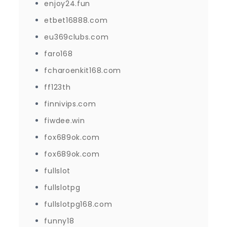
enjoy24.fun
etbet16888.com
eu369clubs.com
faro168
fcharoenkit168.com
ff123th
finnivips.com
fiwdee.win
fox689ok.com
fox689ok.com
fullslot
fullslotpg
fullslotpg168.com
funny18