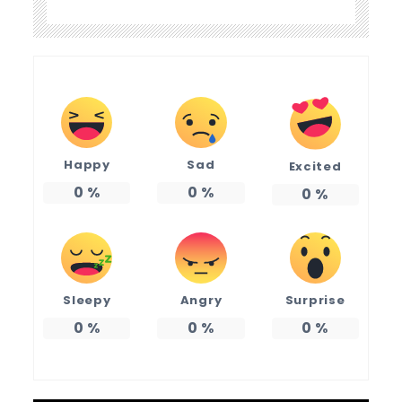
Happy
Sad
Excited
0
%
0
%
0
%
Sleepy
Angry
Surprise
0
%
0
%
0
%