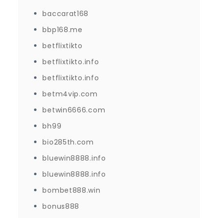
baccarat168
bbp168.me
betflixtikto
betflixtikto.info
betflixtikto.info
betm4vip.com
betwin6666.com
bh99
bio285th.com
bluewin8888.info
bluewin8888.info
bombet888.win
bonus888