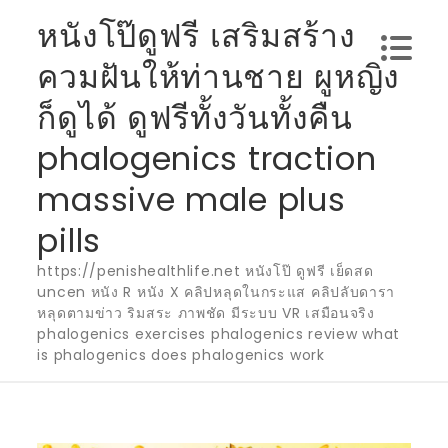
Skip
หนังโป๊ดูฟรี เสริมสร้าง
to
ควมฝันให้ท่านชาย ผูหญิง
content
ก็ดูได้ ดูฟรีทั้งวันทั้งคืน
phalogenics traction
massive male plus
pills
https://penishealthlife.net หนังโป๊ ดูฟรี เย็ดสด
uncen หนัง R หนัง X คลิปหลุดในกระแส คลิปลับดารา
หลุดตามข่าว ริมสระ ภาพชัด มีระบบ VR เสมือนจริง
phalogenics exercises phalogenics review what
is phalogenics does phalogenics work