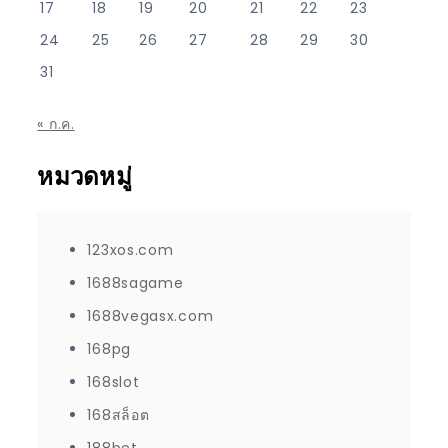
17
18
19
20
21
22
23
24
25
26
27
28
29
30
31
« ก.ค.
หมวดหมู่
123xos.com
1688sagame
1688vegasx.com
168pg
168slot
168สล็อต