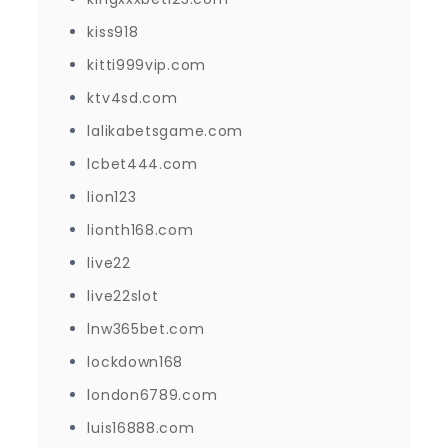
kiss918
kitti999vip.com
ktv4sd.com
lalikabetsgame.com
lcbet444.com
lion123
lionth168.com
live22
live22slot
lnw365bet.com
lockdown168
london6789.com
luis16888.com