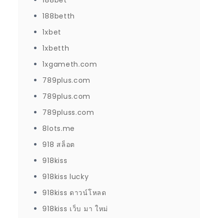
188bet
188betth
1xbet
1xbetth
1xgameth.com
789plus.com
789plus.com
789pluss.com
8lots.me
918 สล็อต
918kiss
918kiss lucky
918kiss ดาวน์โหลด
918kiss เว็บ มา ใหม่