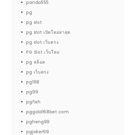
panda555
pg
pg slot
pg slot เปิดใหม่ล่าสุด
pg slot เว็บตรง
PG Slot เว็บใหม่
pg สล็อต
pg เว็บตรง
pg168
pg99
pgfish
pggold168bet.com
pgheng99
pgjoker69