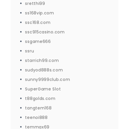
sretthi99
ss168vip.com
ssc168.com
ssc915casino.com
ssgame666
ssru
starrich99.com
sudyod888s.com
sunny9999club.com
SuperGame Slot
t88golds.com
tangtem168
teenoi888
temmax69