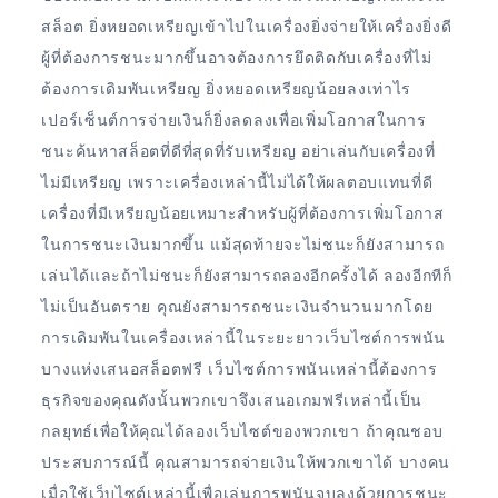
สล็อต ยิ่งหยอดเหรียญเข้าไปในเครื่องยิ่งจ่ายให้เครื่องยิ่งดี
ผู้ที่ต้องการชนะมากขึ้นอาจต้องการยึดติดกับเครื่องที่ไม่
ต้องการเดิมพันเหรียญ ยิ่งหยอดเหรียญน้อยลงเท่าไร
เปอร์เซ็นต์การจ่ายเงินก็ยิ่งลดลงเพื่อเพิ่มโอกาสในการ
ชนะค้นหาสล็อตที่ดีที่สุดที่รับเหรียญ อย่าเล่นกับเครื่องที่
ไม่มีเหรียญ เพราะเครื่องเหล่านี้ไม่ได้ให้ผลตอบแทนที่ดี
เครื่องที่มีเหรียญน้อยเหมาะสำหรับผู้ที่ต้องการเพิ่มโอกาส
ในการชนะเงินมากขึ้น แม้สุดท้ายจะไม่ชนะก็ยังสามารถ
เล่นได้และถ้าไม่ชนะก็ยังสามารถลองอีกครั้งได้ ลองอีกทีก็
ไม่เป็นอันตราย คุณยังสามารถชนะเงินจำนวนมากโดย
การเดิมพันในเครื่องเหล่านี้ในระยะยาวเว็บไซต์การพนัน
บางแห่งเสนอสล็อตฟรี เว็บไซต์การพนันเหล่านี้ต้องการ
ธุรกิจของคุณดังนั้นพวกเขาจึงเสนอเกมฟรีเหล่านี้เป็น
กลยุทธ์เพื่อให้คุณได้ลองเว็บไซต์ของพวกเขา ถ้าคุณชอบ
ประสบการณ์นี้ คุณสามารถจ่ายเงินให้พวกเขาได้ บางคน
เมื่อใช้เว็บไซต์เหล่านี้เพื่อเล่นการพนันจบลงด้วยการชนะ