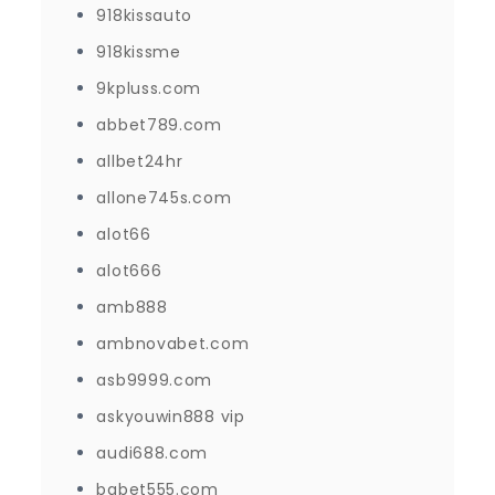
918kissauto
918kissme
9kpluss.com
abbet789.com
allbet24hr
allone745s.com
alot66
alot666
amb888
ambnovabet.com
asb9999.com
askyouwin888 vip
audi688.com
babet555.com