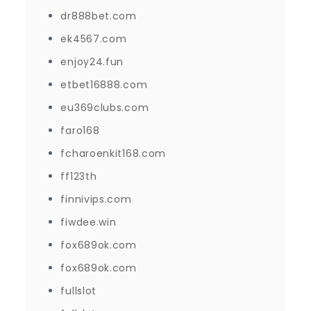
dr888bet.com
ek4567.com
enjoy24.fun
etbet16888.com
eu369clubs.com
faro168
fcharoenkit168.com
ff123th
finnivips.com
fiwdee.win
fox689ok.com
fox689ok.com
fullslot