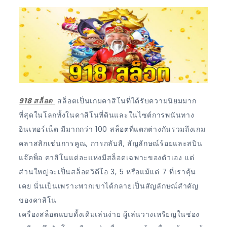
918 สล็อต
สล็อตเป็นเกมคาสิโนที่ได้รับความนิยมมาก
ที่สุดในโลกทั้งในคาสิโนที่ดินและในไซต์การพนันทาง
อินเทอร์เน็ต มีมากกว่า 100 สล็อตที่แตกต่างกันรวมถึงเกม
คลาสสิกเช่นการคูณ, การกลับสี, สัญลักษณ์ร้อยและสปิน
แจ๊คพ็อ คาสิโนแต่ละแห่งมีสล็อตเฉพาะของตัวเอง แต่
ส่วนใหญ่จะเป็นสล็อตวิดีโอ 3, 5 หรือแม้แต่ 7 ที่เราคุ้น
เคย นั่นเป็นเพราะพวกเขาได้กลายเป็นสัญลักษณ์สําคัญ
ของคาสิโน
เครื่องสล็อตแบบดั้งเดิมเล่นง่าย ผู้เล่นวางเหรียญในช่อง