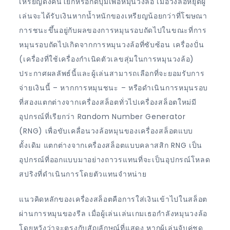
เหรียญดึงคันโยกหรือกดปุ่มเพื่อหมุนวงล้อ เมื่อวงล้อหยุดผู้
เล่นจะได้รับเงินหากน้ำหนักของเหรียญน้อยกว่าที่โฆษณา
การชนะขึ้นอยู่กับผลของการหมุนรอบถัดไปในขณะที่การ
หมุนรอบถัดไปเกิดจากการหมุนวงล้อที่ซับซ้อน เครื่องปั่น
(เครื่องที่ใช้เครื่องกำเนิดตัวเลขสุ่มในการหมุนวงล้อ)
ประกาศผลลัพธ์นี้และผู้เล่นสามารถเลือกที่จะยอมรับการ
จ่ายเงินนี้ – หากการหมุนชนะ – หรือดำเนินการหมุนรอบ
ที่สองแตกต่างจากเครื่องสล็อตทั่วไปเครื่องสล็อตใหม่มี
อุปกรณ์ที่เรียกว่า Random Number Generator
(RNG) เพื่อขับเคลื่อนวงล้อหมุนของเครื่องสล็อตแบบ
ดั้งเดิม แตกต่างจากเครื่องสล็อตแบบคลาสสิก RNG เป็น
อุปกรณ์ที่ออกแบบมาอย่างถาวรแทนที่จะเป็นอุปกรณ์โหลด
สปริงที่ดําเนินการโดยตัวแทนจําหน่าย
แนวคิดหลักของเครื่องสล็อตคือการใส่เงินเข้าไปในสล็อต
ผ่านการหมุนของรีล เมื่อผู้เล่นเล่นเกมเธอกำลังหมุนวงล้อ
โดยหวังว่าจะตรงกับสัญลักษณ์ที่แสดง หากผู้เล่นจับคู่ชุด