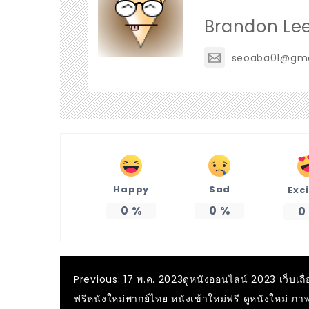
Brandon Le
seoaba01@gma
Happy
Sad
Exc
0
%
0
%
0
แนะแนว
Previous:
17 พ.ค. 2023ดูหนังออนไลน์ 2023 เว็บเถื่
ฟรีหนังใหม่พากย์ไทย หนังเข้าใหม่ฟรี ดูหนังใหม่ ภ