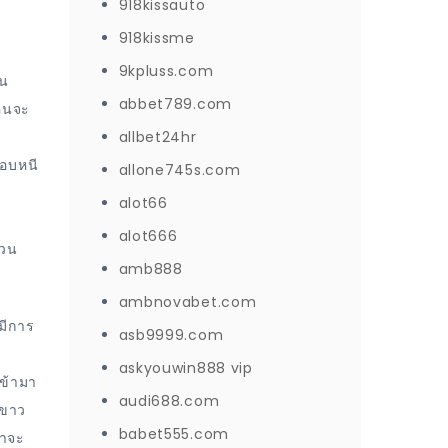
918kissauto
918kissme
9kpluss.com
่น
abbet789.com
กคนจะ
allbet24hr
แอบหนี
allone745s.com
alot66
alot666
นวน
amb888
ambnovabet.com
มีการ
asb9999.com
บ
askyouwin888 vip
เข้ามา
audi688.com
ิขาว
babet555.com
่าจะ