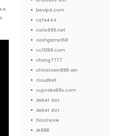
brazil999 slot
.ค.
bwvip4.com
ับ
cafe444
carlo999.net
cashgame168
cc11388.com
chang7777
chinatown888.win
cloudbet
cupcake88x.com
debet slot
debet slot
Doomovie
dr888