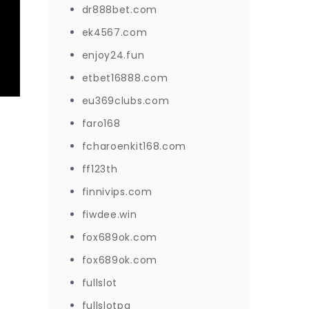
dr888bet.com
ek4567.com
enjoy24.fun
etbet16888.com
eu369clubs.com
faro168
fcharoenkit168.com
ff123th
finnivips.com
fiwdee.win
fox689ok.com
fox689ok.com
fullslot
fullslotpg