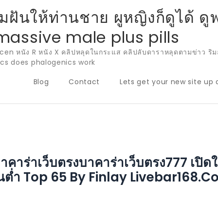
ฝันให้ท่านชาย ผูหญิงก็ดูได้ ดูฟรี
massive male plus pills
uncen หนัง R หนัง X คลิปหลุดในกระแส คลิปลับดาราหลุดตามข่าว ร
ics does phalogenics work
Blog
Contact
Lets get your new site up 
คาร่าเว็บตรงบาคาร่าเว็บตรง777 เปิดใ
ขั้นต่ำ Top 65 By Finlay Livebar168.