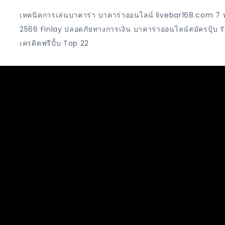
เทคนิคการเล่นบาคาร่า บาคาร่าออนไลน์ livebar168.com 7 พ
2566 Finlay ปลอดภัยทางการเงิน บาคาร่าออนไลน์สมัครปุ้บ ร
เครดิตฟรีปั้บ Top 22