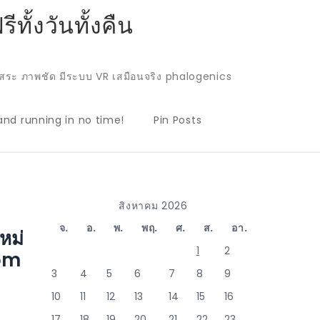
ทั้งวันทั้งคืน
ิมสระ ภาพชัด มีระบบ VR เสมือนจริง phalogenics
and running in no time!
Pin Posts
สิงหาคม 2026
จ.
อ.
พ.
พฤ.
ศ.
ส.
อา.
หม่
1
2
com
3
4
5
6
7
8
9
10
11
12
13
14
15
16
17
18
19
20
21
22
23