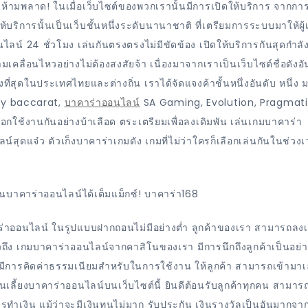
 ห้ามพลาด! ในเมื่อเว็บไซต์ของพวกเรานั้นมีการเปิดให้บริการ จากก
ให้บริการนั้นเป็นเว็บชั้นหนึ่งระดับนานาชาติ ที่เตรียมการระบบมาให้ผู้
์ 24 ชั่วโมง เล่นกันตรงตรงไม่มีขัดข้อง เปิดให้บริการกันสุดกำลัง
เคลื่อนไหวอย่างไม่ต้องสงสัยจ้า เนื่องมาจากเราเป็นเว็บไซต์ชื่อดังอั
สูงที่สุดในประเทศไทยและต่างถิ่น เราได้จัดแจงค้าชั้นหนึ่งอันดับ หนึ่ง
Sexy baccarat,
บาคาร่าออนไลน์
SA Gaming, Evolution, Pragmat
อกใช้งานกันอย่างบ้าเลือด ตระเตรียมเพื่อลงเดิมพัน เล่นเกมบาคาร่า
นไลน์สุดแจ๋ว ตัวเก็งบาคาร่าเกมดัง เกมที่ไม่ว่าใครก็เลือกเล่นกันในช่วง
่นบาคาร่าออนไลน์ได้เต็มแม็กซ์! บาคาร่า168
าร่าออนไลน์ ในรูปแบบฝากถอนไม่มีอย่างต่ำ ลูกค้าของเรา สามารถลงเ
ทั่วถึง เกมบาคาร่าออนไลน์จากคาสิโนของเรา มีการนึกถึงลูกค้าเป็นอย่
่มีการคิดค่าธรรมเนียมสำหรับในการใช้งาน ให้ลูกค้า สามารถเข้ามาเ
นเลี้ยงบาคาร่าออนไลน์บนเว็บไซต์นี้ ยินดีต้อนรับลูกค้าทุกคน สามาร
รทำเงิน แม้ว่าจะมีเงินทุนไม่มาก รับประกัน เงินรางวัลเป็นอันมากจ