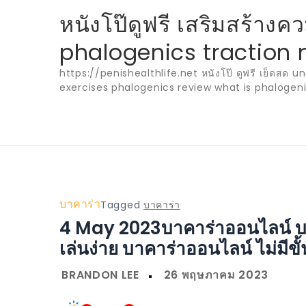
Skip
หนังโป๊ดูฟรี เสริมสร้างควม
to
phalogenics traction 
content
https://penishealthlife.net หนังโป๊ ดูฟรี เย็ดสด 
exercises phalogenics review what is phalogen
บาคาร่า
Tagged
บาคาร่า
4 May 2023บาคาร่าออนไลน์ บา
เล่นง่าย บาคาร่าออนไลน์ ไม่มี