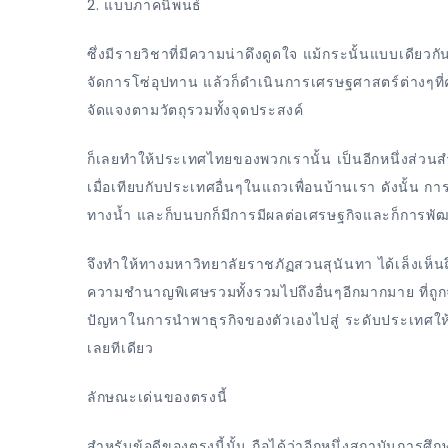
2. แบบภาคนิพนธ์
ซึ่งมีรายวิชาที่มีความน่าดึงดูดใจ แม้กระนั้นแบบเดีย
จัดการโซ่อุปทาน แล้วก็ดำเนินการเศรษฐศาสตร์ต่างๆที่ค่
จัดแจงตามวัตถุรวมทั้งจุดประสงค์
ก็เลยทำให้ประเทศไทยของพวกเรานั้น เป็นอีกหนึ่งส่วนสำคัญ
เมื่อเทียบกับประเทศอื่นๆในแถวเพื่อนบ้านเรา ดังนั้น กา
ทางน้ำ และก็บนบกก็มีการมีผลต่อเศรษฐกิจและก็การพั
จึงทำให้ทางมหาวิทยาลัยราชภัฏสวนสุนันทา ได้เล็งเห็น
ความชำนาญพิเศษรวมทั้งรวมไปถึงอื่นๆอีกมากมาย ที่ถูกจั
ปัญหาในการนำพาธุรกิจของตัวเองไปสู่ ระดับประเทศให้ได้
เลยทีเดียว
ลักษณะเด่นของตรงนี้
สำหรับข้อดีของตรงนี้นั้น ถือได้ว่าอีกหนึ่งสถาบันการ