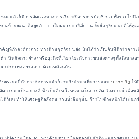
วกันหมดแล้วก็มีการจัดแจงทางการเงิน บริหารการบัญชี รวมทั้งรวมไปถึ
อนข้างจะน่าดึงดูดกับ การฝึกฝนระบบฝีมือรวมทั้งอื่นๆอีกมาก ที่ให้คุณ
ที่กำลังต้องการ ทางด้านธุรกิจขนส่ง นับได้ว่าเป็นอันที่ดีกว่าอย่างยิ
รดำเนินกิจการต่างๆหรือธุรกิจที่เกี่ยวโยงกับการขนส่งต่างๆทั้งยังทาง
ฒนาประเทศอย่างมาก ด้วยเหมือนกัน
ถึงตรงจุดนี้กับการจัดการแล้วก็รวมถึงนำมาเพื่อการสอน
ม.ราชภัฏ
ให้ม
ดการมาเป็นอย่างดี ซึ่งเป็นอีกหนึ่งหนทางในการคิด วิเคราะห์ เพื่อขจ
ก็เลยทำให้เศรษฐกิจสังคม รวมทั้งอื่นๆนั้น ก้าวไปข้างหน้าได้เป็นอย่
ศึกษา ที่มีความโดดเด่น ทางด้านสาขาโลจิสติกส์แล้วก็ซัพพลายศาสนาเช