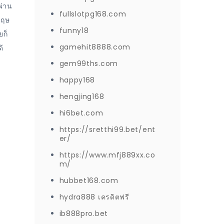
ผ่าน
fullslotpg168.com
กฤษ
funny18
ก็
gamehit8888.com
้
gem99ths.com
happy168
hengjing168
hi6bet.com
https://sretthi99.bet/ent
er/
https://www.mfj889xx.co
m/
hubbet168.com
hydra888 เครดิตฟรี
ib888pro.bet