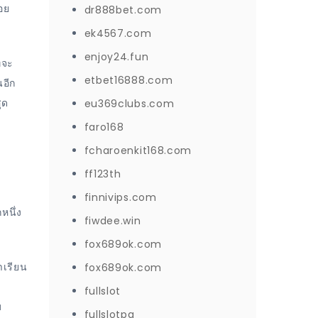
้อย
dr888bet.com
ek4567.com
enjoy24.fun
่จะ
etbet16888.com
นอีก
ุด
eu369clubs.com
faro168
fcharoenkit168.com
ff123th
ย
finnivips.com
หนึ่ง
fiwdee.win
fox689ok.com
าเรียน
fox689ok.com
fullslot
บ
fullslotpg