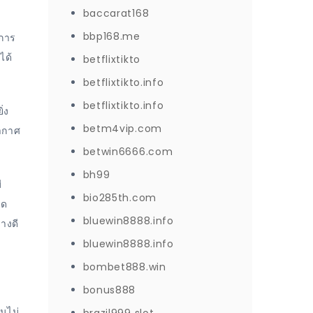
baccarat168
bbp168.me
งการ
ได้
betflixtikto
betflixtikto.info
betflixtikto.info
่ง
betm4vip.com
อากาศ
betwin6666.com
bh99
ี
bio285th.com
ัด
bluewin8888.info
างดี
bluewin8888.info
bombet888.win
bonus888
นไม่