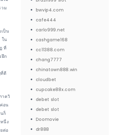
brazil999 slot
 รวม
bwvip4.com
cafe444
carlo999.net
มเป็น
จ ใน
cashgame168
 ที่
cc11388.com
รฝึก
chang7777
chinatown888.win
ี่ดี
cloudbet
cupcake88x.com
บภาควิ
debet slot
่ค่อน
debet slot
ันก็
Doomovie
หนึ่ง
dr888
ยต่อ