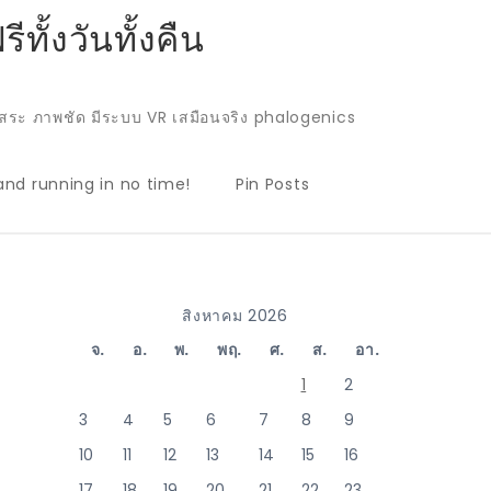
ทั้งวันทั้งคืน
ิมสระ ภาพชัด มีระบบ VR เสมือนจริง phalogenics
and running in no time!
Pin Posts
สิงหาคม 2026
จ.
อ.
พ.
พฤ.
ศ.
ส.
อา.
1
2
3
4
5
6
7
8
9
10
11
12
13
14
15
16
17
18
19
20
21
22
23