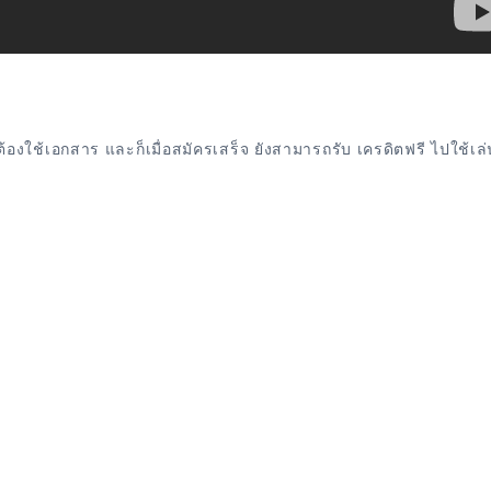
ต้องใช้เอกสาร และก็เมื่อสมัครเสร็จ ยังสามารถรับ เครดิตฟรี ไปใช้เล