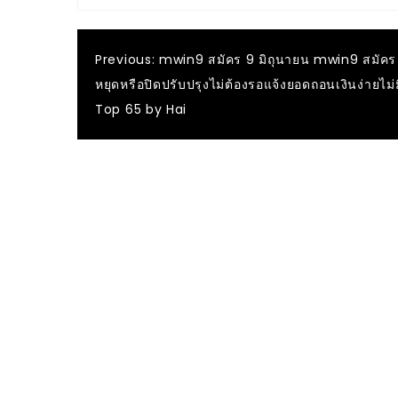
แนะแนว
Previous:
mwin9 สมัคร 9 มิถุนายน mwin9 สมัคร ไ
หยุดหรือปิดปรับปรุงไม่ต้องรอแจ้งยอดถอนเงินง่ายไม่ม
เรื่อง
Top 65 by Hai