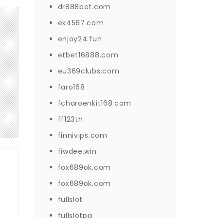
dr888bet.com
ek4567.com
enjoy24.fun
etbet16888.com
eu369clubs.com
faro168
fcharoenkit168.com
ff123th
finnivips.com
fiwdee.win
fox689ok.com
fox689ok.com
fullslot
fullslotpg