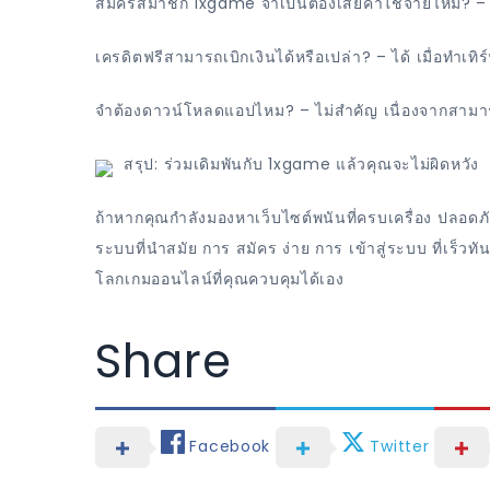
สมัครสมาชิก 1xgame จำเป็นต้องเสียค่าใช้จ่ายไหม? – ไม
เครดิตฟรีสามารถเบิกเงินได้หรือเปล่า? – ได้ เมื่อทำเทิ
จำต้องดาวน์โหลดแอปไหม? – ไม่สำคัญ เนื่องจากสามารถ
สรุป: ร่วมเดิมพันกับ 1xgame แล้วคุณจะไม่ผิดหวัง
ถ้าหากคุณกำลังมองหาเว็บไซต์พนันที่ครบเครื่อง ปลอดภ
ระบบที่นำสมัย การ สมัคร ง่าย การ เข้าสู่ระบบ ที่เร็ว
โลกเกมออนไลน์ที่คุณควบคุมได้เอง
Share
Facebook
Twitter