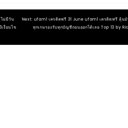
ม่มีวัน
Next:
ufam1 เครดิตฟรี 31 June ufam1 เครดิตฟรี ลุ้นมั
ีเงื่อนไข
ทุกเกมรองรับทุกบัญชีถอนออกได้เลย Top 13 by Ri