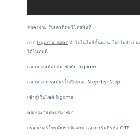
สมัครง่าย รับเครดิตฟรีโดยทันที
การ
1xgame สมัคร
ทำได้ในไม่กี่ขั้นตอน โดยไม่จำเป็น
ได้ในทันที
แนวทางสมัครสมาชิกกับ 1xgame
แนวทางการสมัครในลักษณะ Step-by-Step
เข้าสู่เว็บไซต์ 1xgame
คลิกปุ่ม “สมัครสมาชิก”
กรอกเบอร์โทรศัพท์ รหัสผ่าน และการันตีรหัส OTP