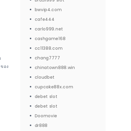
brazil999 slot
bwvip4.com
cafe444
carlo999.net
cashgame168
cc11388.com
chang7777
ย
่งของ
chinatown888.win
cloudbet
cupcake88x.com
debet slot
debet slot
Doomovie
dr888