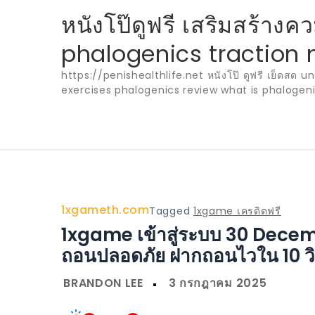
Skip
หนังโป๊ดูฟรี เสริมสร้างควม
to
phalogenics traction 
content
https://penishealthlife.net หนังโป๊ ดูฟรี เย็ดสด 
exercises phalogenics review what is phalogen
1xgameth.com
Tagged
1xgame เครดิตฟรี
1xgame เข้าสู่ระบบ 30 Decem
ถอนปลอดภัย ฝากถอนไวใน 10 ว