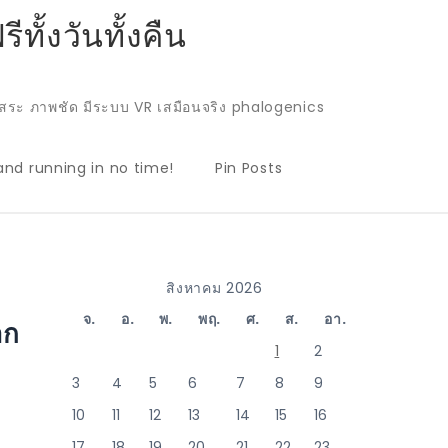
ทั้งวันทั้งคืน
ิมสระ ภาพชัด มีระบบ VR เสมือนจริง phalogenics
and running in no time!
Pin Posts
สิงหาคม 2026
จ.
อ.
พ.
พฤ.
ศ.
ส.
อา.
าก
1
2
3
4
5
6
7
8
9
10
11
12
13
14
15
16
17
18
19
20
21
22
23