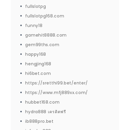
fullslotpg
fullslotpg168.com
funny18
gamehit8888.com
gem99ths.com
happy168
hengjing168
hi6bet.com
https://sretthi99.bet/enter/
https://www.mfj889xx.com/
hubbet168.com
hydra888 เครดิตฟรี
ib888pro.bet