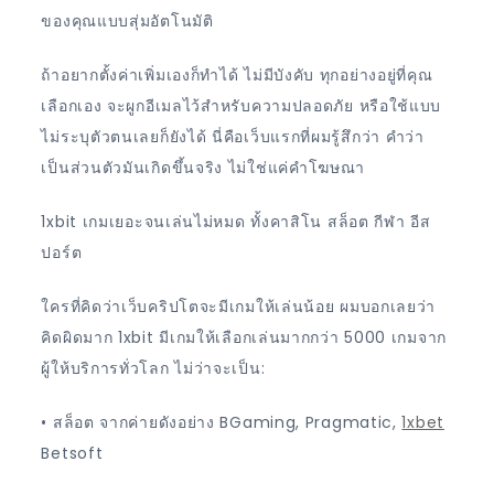
ของคุณแบบสุ่มอัตโนมัติ
ถ้าอยากตั้งค่าเพิ่มเองก็ทำได้ ไม่มีบังคับ ทุกอย่างอยู่ที่คุณ
เลือกเอง จะผูกอีเมลไว้สำหรับความปลอดภัย หรือใช้แบบ
ไม่ระบุตัวตนเลยก็ยังได้ นี่คือเว็บแรกที่ผมรู้สึกว่า คำว่า
เป็นส่วนตัวมันเกิดขึ้นจริง ไม่ใช่แค่คำโฆษณา
1xbit เกมเยอะจนเล่นไม่หมด ทั้งคาสิโน สล็อต กีฬา อีส
ปอร์ต
ใครที่คิดว่าเว็บคริปโตจะมีเกมให้เล่นน้อย ผมบอกเลยว่า
คิดผิดมาก 1xbit มีเกมให้เลือกเล่นมากกว่า 5000 เกมจาก
ผู้ให้บริการทั่วโลก ไม่ว่าจะเป็น:
• สล็อต จากค่ายดังอย่าง BGaming, Pragmatic,
1xbet
Betsoft