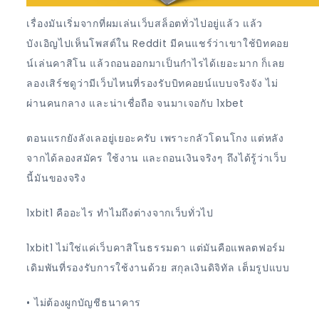
เรื่องมันเริ่มจากที่ผมเล่นเว็บสล็อตทั่วไปอยู่แล้ว แล้ว
บังเอิญไปเห็นโพสต์ใน Reddit มีคนแชร์ว่าเขาใช้บิทคอย
น์เล่นคาสิโน แล้วถอนออกมาเป็นกำไรได้เยอะมาก ก็เลย
ลองเสิร์ชดูว่ามีเว็บไหนที่รองรับบิทคอยน์แบบจริงจัง ไม่
ผ่านคนกลาง และน่าเชื่อถือ จนมาเจอกับ 1xbet
ตอนแรกยังลังเลอยู่เยอะครับ เพราะกลัวโดนโกง แต่หลัง
จากได้ลองสมัคร ใช้งาน และถอนเงินจริงๆ ถึงได้รู้ว่าเว็บ
นี้มันของจริง
1xbit1 คืออะไร ทำไมถึงต่างจากเว็บทั่วไป
1xbit1 ไม่ใช่แค่เว็บคาสิโนธรรมดา แต่มันคือแพลตฟอร์ม
เดิมพันที่รองรับการใช้งานด้วย สกุลเงินดิจิทัล เต็มรูปแบบ
• ไม่ต้องผูกบัญชีธนาคาร