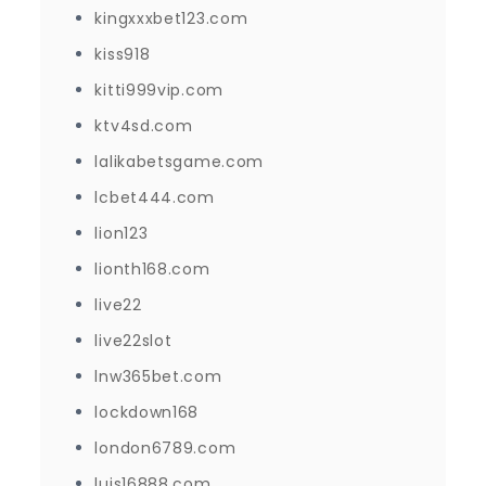
kingxxxbet123.com
kiss918
kitti999vip.com
ktv4sd.com
lalikabetsgame.com
lcbet444.com
lion123
lionth168.com
live22
live22slot
lnw365bet.com
lockdown168
london6789.com
luis16888.com