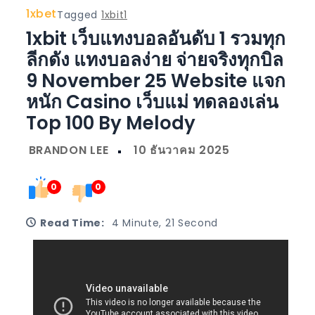
1xbet
Tagged
1xbit1
1xbit เว็บแทงบอลอันดับ 1 รวมทุก
ลีกดัง แทงบอลง่าย จ่ายจริงทุกบิล
9 November 25 Website แจก
หนัก Casino เว็บแม่ ทดลองเล่น
Top 100 By Melody
0
0
Read Time:
4 Minute, 21 Second