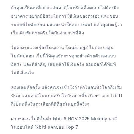
ถ้าคุณเป็นคนที่อยากเล่นคาสิโนหรือสล็อตแบบไม่ต้องพึ่ง
ธนาคาร อยากมีอิสระในการใช้เงินของตัวเอง และชอบ
ระบบที่ไม่ซับซ้อน ผมแนะนำให้ลอง 1xbet แล้วคุณจะรู้ว่า
เว็บเดิมพันสายคริปโตมันง่ายกว่าที่คิด
ไม่ต้องระแวงเรื่องโดนแบน โดนล็อคยูส ไม่ต้องรอลุ้น
โบนัสปลอม เว็บนี้ให้คุณจัดการทุกอย่างด้วยตัวเองแบบ
อิสระ และที่สำคัญ เล่นแล้วได้เงินจริง ถอนออกได้ทันที
ไม่มีเงื่อนไข
ลองเล่นสักครั้ง แล้วคุณจะเข้าใจว่าทำไมคนทั่วโลกถึงเริ่ม
หันมาเล่นคาสิโนแบบคริปโตกันมากขึ้นเรื่อยๆ และ 1xbit1
ก็เป็นหนึ่งในตัวเลือกที่ดีที่สุดในยุคนี้จริงๆ
ฝาก-ถอน ไม่มีขั้นต่ำ 1xbit 6 NOV 2025 Melody คาสิ
โนออนไลน์ 1xbit1 แจกบ่อย Top 7