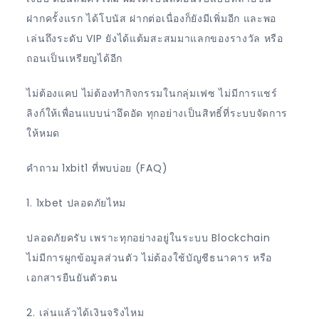
ฝากครั้งแรก ได้โบนัส ฝากต่อเนื่องก็ยังมีเพิ่มอีก และพอ
เล่นถึงระดับ VIP ยังได้แต้มสะสมมาแลกของรางวัล หรือ
ถอนเป็นเหรียญได้อีก
ไม่ต้องแคป ไม่ต้องทำกิจกรรมในกลุ่มเฟซ ไม่มีการแชร์
ลิงก์ให้เพื่อนแบบน่าอึดอัด ทุกอย่างเป็นสิทธิ์ที่ระบบจัดการ
ให้หมด
คำถาม 1xbit1 ที่พบบ่อย (FAQ)
1. 1xbet ปลอดภัยไหม
ปลอดภัยครับ เพราะทุกอย่างอยู่ในระบบ Blockchain
ไม่มีการผูกข้อมูลส่วนตัว ไม่ต้องใช้บัญชีธนาคาร หรือ
เอกสารยืนยันตัวตน
2. เล่นแล้วได้เงินจริงไหม