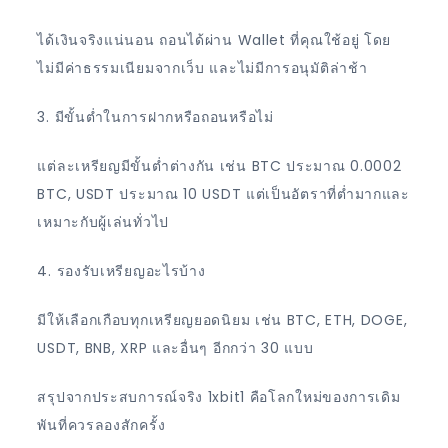
ได้เงินจริงแน่นอน ถอนได้ผ่าน Wallet ที่คุณใช้อยู่ โดย
ไม่มีค่าธรรมเนียมจากเว็บ และไม่มีการอนุมัติล่าช้า
3. มีขั้นต่ำในการฝากหรือถอนหรือไม่
แต่ละเหรียญมีขั้นต่ำต่างกัน เช่น BTC ประมาณ 0.0002
BTC, USDT ประมาณ 10 USDT แต่เป็นอัตราที่ต่ำมากและ
เหมาะกับผู้เล่นทั่วไป
4. รองรับเหรียญอะไรบ้าง
มีให้เลือกเกือบทุกเหรียญยอดนิยม เช่น BTC, ETH, DOGE,
USDT, BNB, XRP และอื่นๆ อีกกว่า 30 แบบ
สรุปจากประสบการณ์จริง 1xbit1 คือโลกใหม่ของการเดิม
พันที่ควรลองสักครั้ง