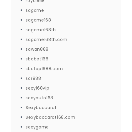
royal558
sagame
sagame168
sagame168th
sagame168th.com
sawan888
sbobet168
sbotop1688.com
scr888
sexy168vip
sexyauto168
Sexybaccarat
Sexybaccarat168.com
sexygame