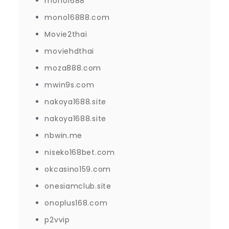
mono1688
mono16888.com
Movie2thai
moviehdthai
moza888.com
mwin9s.com
nakoya1688.site
nakoya1688.site
nbwin.me
niseko168bet.com
okcasino159.com
onesiamclub.site
onoplus168.com
p2vvip