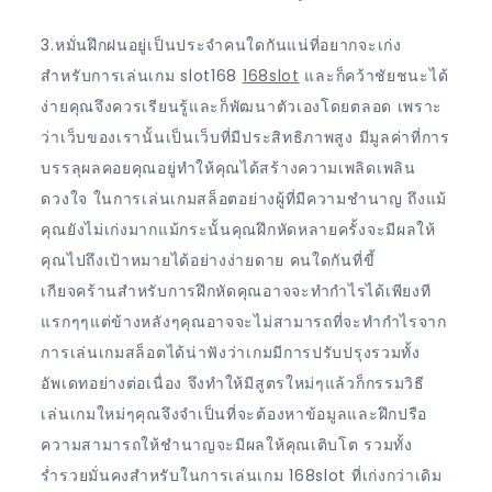
3.หมั่นฝึกฝนอยู่เป็นประจำคนใดกันแน่ที่อยากจะเก่ง
สำหรับการเล่นเกม slot168
168slot
และก็คว้าชัยชนะได้
ง่ายคุณจึงควรเรียนรู้และก็พัฒนาตัวเองโดยตลอด เพราะ
ว่าเว็บของเรานั้นเป็นเว็บที่มีประสิทธิภาพสูง มีมูลค่าที่การ
บรรลุผลคอยคุณอยู่ทำให้คุณได้สร้างความเพลิดเพลิน
ดวงใจ ในการเล่นเกมสล็อตอย่างผู้ที่มีความชำนาญ ถึงแม้
คุณยังไม่เก่งมากแม้กระนั้นคุณฝึกหัดหลายครั้งจะมีผลให้
คุณไปถึงเป้าหมายได้อย่างง่ายดาย คนใดกันที่ขี้
เกียจคร้านสำหรับการฝึกหัดคุณอาจจะทำกำไรได้เพียงที
แรกๆๆแต่ข้างหลังๆคุณอาจจะไม่สามารถที่จะทำกำไรจาก
การเล่นเกมสล็อตได้น่าฟังว่าเกมมีการปรับปรุงรวมทั้ง
อัพเดทอย่างต่อเนื่อง จึงทำให้มีสูตรใหม่ๆแล้วก็กรรมวิธี
เล่นเกมใหม่ๆคุณจึงจำเป็นที่จะต้องหาข้อมูลและฝึกปรือ
ความสามารถให้ชำนาญจะมีผลให้คุณเติบโต รวมทั้ง
ร่ำรวยมั่นคงสำหรับในการเล่นเกม 168slot ที่เก่งกว่าเดิม