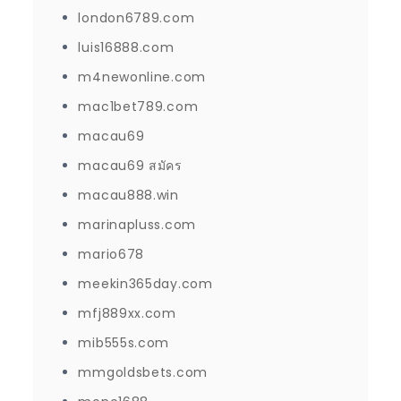
london6789.com
luis16888.com
m4newonline.com
mac1bet789.com
macau69
macau69 สมัคร
macau888.win
marinapluss.com
mario678
meekin365day.com
mfj889xx.com
mib555s.com
mmgoldsbets.com