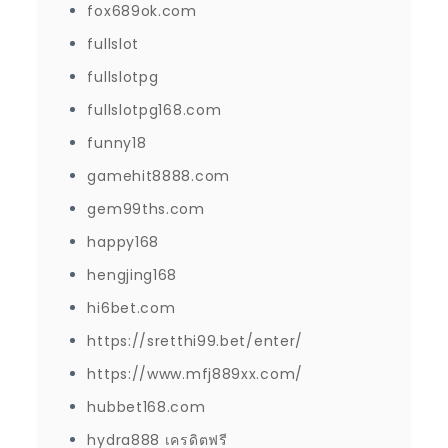
fox689ok.com
fullslot
fullslotpg
fullslotpg168.com
funny18
gamehit8888.com
gem99ths.com
happy168
hengjing168
hi6bet.com
https://sretthi99.bet/enter/
https://www.mfj889xx.com/
hubbet168.com
hydra888 เครดิตฟรี