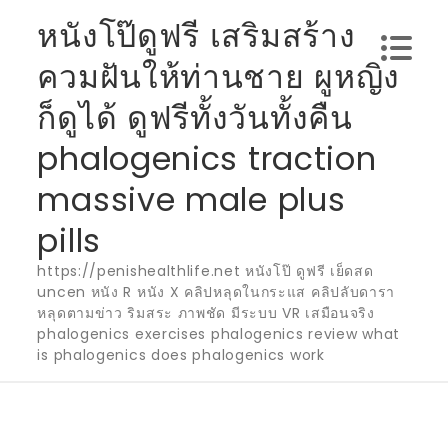
Skip
หนังโป๊ดูฟรี เสริมสร้าง
to
ควมฝันให้ท่านชาย ผูหญิง
content
ก็ดูได้ ดูฟรีทั้งวันทั้งคืน
phalogenics traction
massive male plus
pills
https://penishealthlife.net หนังโป๊ ดูฟรี เย็ดสด
uncen หนัง R หนัง X คลิปหลุดในกระแส คลิปลับดารา
หลุดตามข่าว ริมสระ ภาพชัด มีระบบ VR เสมือนจริง
phalogenics exercises phalogenics review what
is phalogenics does phalogenics work