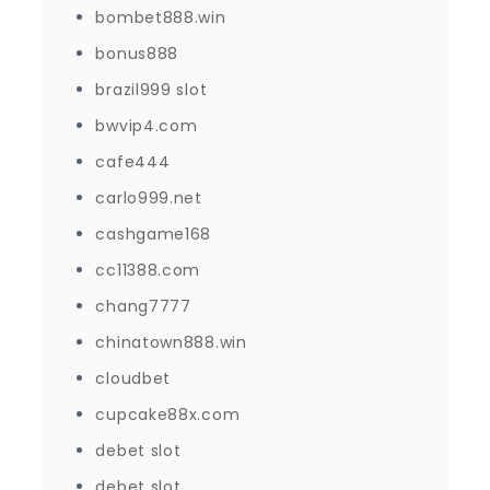
bombet888.win
bonus888
brazil999 slot
bwvip4.com
cafe444
carlo999.net
cashgame168
cc11388.com
chang7777
chinatown888.win
cloudbet
cupcake88x.com
debet slot
debet slot