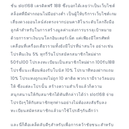
ชั่น slot168 เครดิตฟรี 188 ซึ่งบอกได้เลยว่าเป็นเว็บไซต์
สล็อตที่มีฝากถอนไม่มีอย่างต่ำ เป็นผู้ให้บริการเว็บไซต์เกม
เสี่ยงดวงออนไลน์ส่งตรงจากบ่อนคาสิโนระดับโลกถึงมือ
ลูกค้าสำหรับในการสร้างมูลค่าแห่งการบรรลุเป้าหมาย
ด้วยการหาเงินบนโลกอินเตอร์เน็ต แค่เพียงมีโทรศัพท์
เคลื่อนที่เครื่องเดียวรวมทั้งยังมีโปรที่น่าสนใจ อย่างเช่น
โปรคืนเงิน 5% ทุกวี่วันโปรสมัครสมาชิกใหม่ฝาก
50รับ100 โปรลงทะเบียนเป็นสมาชิกใหม่ฝาก 100รับ188
โปรชี้แนะเพื่อนพ้องรับโบนัส 10% โปรนาทีทองฝากแถม
10% โปรแทงถูกแทงไม่ถูก 10 ตาติด พวกเรามีรางวัลมอบ
ให้ ซึ่งแต่ละโปรนั้น สร้างความสำเร็จแล้วก็ความ
สนุกสนานให้กับสมาชิกได้ทันทีกล่าวได้ว่า slot168 จ่าย
โปรปังๆให้กับสมาชิกทุกท่านอย่างไม่ต้องสงสัยรีบลง
ทะเบียนสมัครสมาชิกแล้วมาใช้โปรดีๆกันดีกว่า
และนี่ก็คือเคล็ดลับดีๆสำหรับเพื่อการคว้าชัยชนะสำหรับ