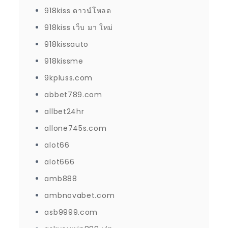
918kiss ดาวน์โหลด
918kiss เว็บ มา ใหม่
918kissauto
918kissme
9kpluss.com
abbet789.com
allbet24hr
allone745s.com
alot66
alot666
amb888
ambnovabet.com
asb9999.com