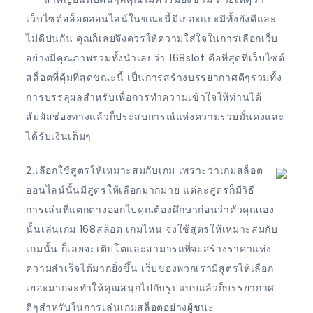
เว็บไซต์สล็อตออนไลน์ในขณะนี้มีเยอะแยะมีทั้งยังดีและ
ไม่ดีปนกัน คุณก็เลยจึงควรให้ความใส่ใจในการเลือกเว็บ
อย่างมีคุณภาพรวมทั้งนำเลยว่า 168slot คือที่สุดที่เว็บไซต์
สล็อตที่คุ้มที่สุดขณะนี้ เป็นการสร้างบรรยากาศดีๆรวมทั้ง
การบรรลุผลสำหรับเพื่อการทำความเข้าใจให้ท่านได้
สัมผัสช่องทางแล้วก็ประสบการณ์แห่งความรวยมั่นคงและ
ได้รับเงินเต็มๆ
2.เลือกใช้สูตรให้เหมาะสมกับเกม เพราะว่าเกมสล็อต
ออนไลน์นั้นมีสูตรให้เลือกมากมาย แต่ละสูตรก็มีวิธี
การเล่นที่แตกต่างออกไปคุณต้องศึกษาก่อนว่าตัวคุณเอง
นั้นเล่นเกม 168สล็อต เกมไหน จงใช้สูตรให้เหมาะสมกับ
เกมนั้น ก็เลยจะเติบโตและสามารถที่จะสร้างราคาแห่ง
ความสำเร็จได้มากยิ่งขึ้น เว็บของพวกเรามีสูตรให้เลือก
เยอะมากจะทำให้คุณสนุกไปกับรูปแบบแล้วก็บรรยากาศ
ดีๆสำหรับในการเล่นเกมสล็อตอย่างผู้ชนะ