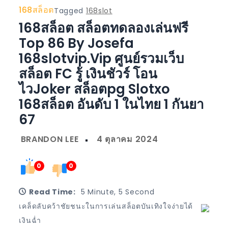
168สล็อต
Tagged
168slot
168สล็อต สล็อตทดลองเล่นฟรี
Top 86 By Josefa
168slotvip.vip ศูนย์รวมเว็บ
สล็อต FC รู้ เงินชัวร์ โอน
ไวJoker สล็อตpg Slotxo
168สล็อต อันดับ 1 ในไทย 1 กันยา
67
0
0
Read Time:
5 Minute, 5 Second
เคล็ดลับคว้าชัยชนะในการเล่นสล็อตบันเทิงใจง่ายได้
เงินฉ่ำ