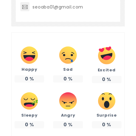
seoaba01@gmail.com
Happy
Sad
Excited
0
%
0
%
0
%
Sleepy
Angry
Surprise
0
%
0
%
0
%