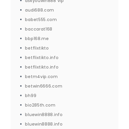
askyouwin888 vip
audi688.com
babet555.com
baccarat168
bbp168.me
betflixtikto
betflixtikto.info
betflixtikto.info
betm4vip.com
betwin6666.com
bh99
bio285th.com
bluewin8888.info
bluewin8888.info