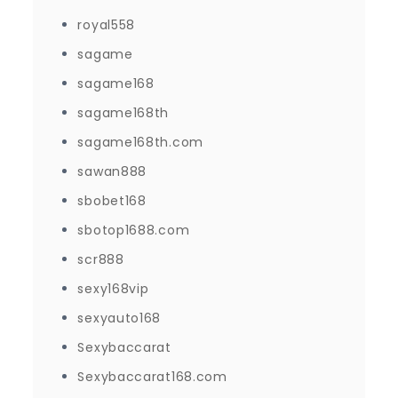
royal558
sagame
sagame168
sagame168th
sagame168th.com
sawan888
sbobet168
sbotop1688.com
scr888
sexy168vip
sexyauto168
Sexybaccarat
Sexybaccarat168.com