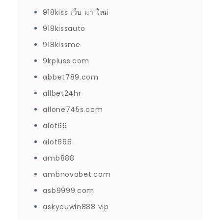
918kiss เว็บ มา ใหม่
918kissauto
918kissme
9kpluss.com
abbet789.com
allbet24hr
allone745s.com
alot66
alot666
amb888
ambnovabet.com
asb9999.com
askyouwin888 vip