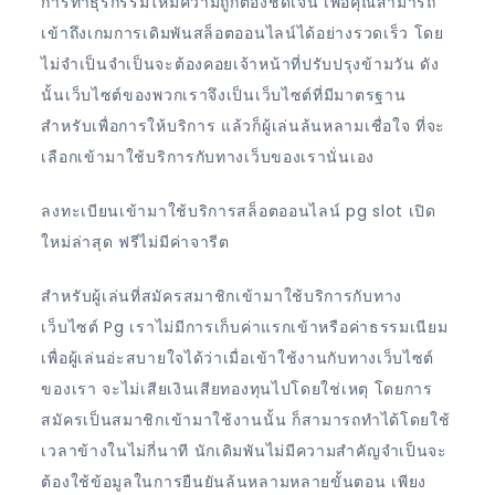
การทำธุรกรรมให้มีความถูกต้องชัดเจน เพื่อคุณสามารถ
เข้าถึงเกมการเดิมพันสล็อตออนไลน์ได้อย่างรวดเร็ว โดย
ไม่จำเป็นจำเป็นจะต้องคอยเจ้าหน้าที่ปรับปรุงข้ามวัน ดัง
นั้นเว็บไซต์ของพวกเราจึงเป็นเว็บไซต์ที่มีมาตรฐาน
สำหรับเพื่อการให้บริการ แล้วก็ผู้เล่นล้นหลามเชื่อใจ ที่จะ
เลือกเข้ามาใช้บริการกับทางเว็บของเรานั่นเอง
ลงทะเบียนเข้ามาใช้บริการสล็อตออนไลน์ pg slot เปิด
ใหม่ล่าสุด ฟรีไม่มีค่าจารีต
สำหรับผู้เล่นที่สมัครสมาชิกเข้ามาใช้บริการกับทาง
เว็บไซต์ Pg เราไม่มีการเก็บค่าแรกเข้าหรือค่าธรรมเนียม
เพื่อผู้เล่นอ่ะสบายใจได้ว่าเมื่อเข้าใช้งานกับทางเว็บไซต์
ของเรา จะไม่เสียเงินเสียทองทุนไปโดยใช่เหตุ โดยการ
สมัครเป็นสมาชิกเข้ามาใช้งานนั้น ก็สามารถทำได้โดยใช้
เวลาข้างในไม่กี่นาที นักเดิมพันไม่มีความสำคัญจำเป็นจะ
ต้องใช้ข้อมูลในการยืนยันล้นหลามหลายขั้นตอน เพียง