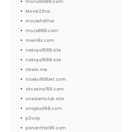
mono16888.com
Movie2thai
moviehdthai
moza888.com
mwin9s.com
nakoya1688.site
nakoya1688.site
nbwin.me
niseko168bet.com
okcasino159.com
onesiamclub.site
onoplus168.com
p2vvip
pananthai99.com