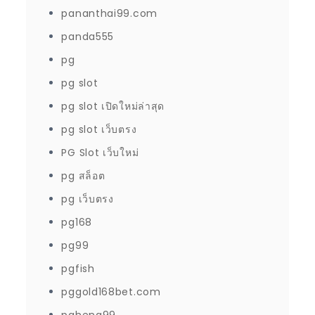
pananthai99.com
panda555
pg
pg slot
pg slot เปิดใหม่ล่าสุด
pg slot เว็บตรง
PG Slot เว็บใหม่
pg สล็อต
pg เว็บตรง
pg168
pg99
pgfish
pggold168bet.com