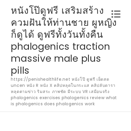
Skip
หนังโป๊ดูฟรี เสริมสร้าง
to
ควมฝันให้ท่านชาย ผูหญิง
content
ก็ดูได้ ดูฟรีทั้งวันทั้งคืน
phalogenics traction
massive male plus
pills
https://penishealthlife.net หนังโป๊ ดูฟรี เย็ดสด
uncen หนัง R หนัง X คลิปหลุดในกระแส คลิปลับดารา
หลุดตามข่าว ริมสระ ภาพชัด มีระบบ VR เสมือนจริง
phalogenics exercises phalogenics review what
is phalogenics does phalogenics work