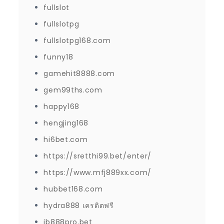
fullslot
fullslotpg
fullslotpg168.com
funny18
gamehit8888.com
gem99ths.com
happy168
hengjing168
hi6bet.com
https://sretthi99.bet/enter/
https://www.mfj889xx.com/
hubbet168.com
hydra888 เครดิตฟรี
ib888pro.bet