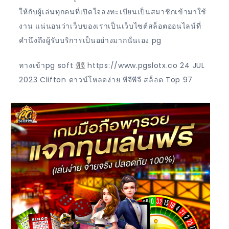
ให้กับผู้เล่นทุกคนที่เปิดใจลงทะเบียนเป็นสมาชิกเข้ามาใช้
งาน แน่นอนว่าเว็บของเราเป็นเว็บไซต์สล็อตออนไลน์ที่
คำนึงถึงผู้รับบริการเป็นอย่างมากนั่นเอง pg
ทางเข้าpg soft
พีจี
https://www.pgslotx.co 24 JUL
2023 Clifton ดาวน์โหลดง่าย พีจีพีจี สล็อต Top 97