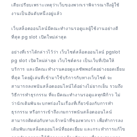
เสียเปรียบเพราะเหตุว่าเว็บของพวกเราพิจารณาถึงผู้ใช้
งานเป็นอันดับหนึ่งอยู่แล้ว
เว็บสล็อตออนไลน์มีคณะทำงานรอดูแลผู้ใช้งานอย่างดี
ที่สุด pg slot เปิดใหม่ล่าสุด
อย่างที่เราได้กล่าวไว้ว่า เว็บไซต์สล็อตออนไลน์ pgslot
pg slot เปิดใหม่ล่าสุด เว็บไซต์ตรง เป็นเว็บที่เปิดให้
บริการ และมีคณะทำงานคอยดูแลซัพพอร์ตอย่างยอดเยี่ยม
ที่สุด โดยผู้เล่นที่เข้ามาใช้บริการกับทางเว็บไซต์ จะ
สามารถลงพนันสล็อตออนไลน์ได้อย่างไม่ยากเย็น รวมถึง
วิธีการทำธุรกรรม ที่จะมีคณะทำงานรอดูแลทุกฝีก้าว ไม่
ว่านักเดิมพันจะบกพร่องในเรื่องที่เกี่ยวข้องกับการทำ
ธุรกรรม หรือการเข้าถึงเกมการพนันสล็อตออนไลน์
สามารถติดต่อกับทางเจ้าหน้าที่ของพวกเรา เพื่อทำการลง
เดิมพันเกมสล็อตออนไลน์ที่ยอดเยี่ยม และกระทำการแก้ไข