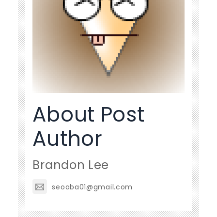
About Post
Author
Brandon Lee
seoaba01@gmail.com