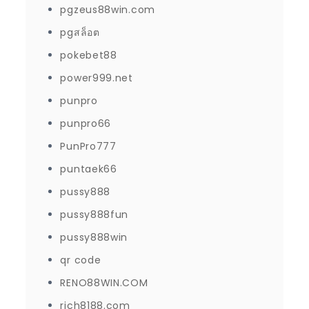
pgzeus88win.com
pgสล็อต
pokebet88
power999.net
punpro
punpro66
PunPro777
puntaek66
pussy888
pussy888fun
pussy888win
qr code
RENO88WIN.COM
rich8188.com