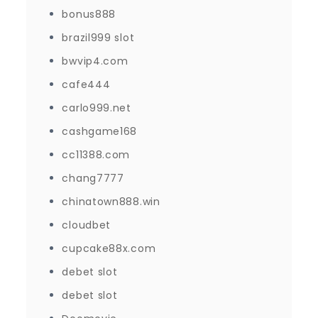
bonus888
brazil999 slot
bwvip4.com
cafe444
carlo999.net
cashgame168
cc11388.com
chang7777
chinatown888.win
cloudbet
cupcake88x.com
debet slot
debet slot