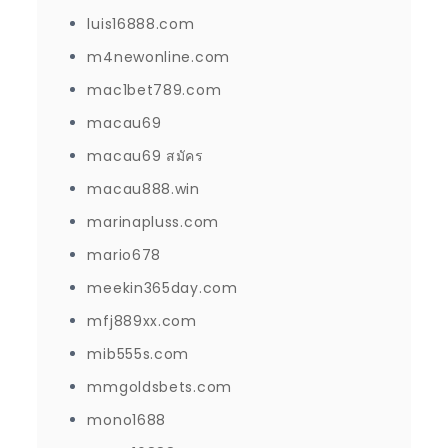
luis16888.com
m4newonline.com
mac1bet789.com
macau69
macau69 สมัคร
macau888.win
marinapluss.com
mario678
meekin365day.com
mfj889xx.com
mib555s.com
mmgoldsbets.com
mono1688