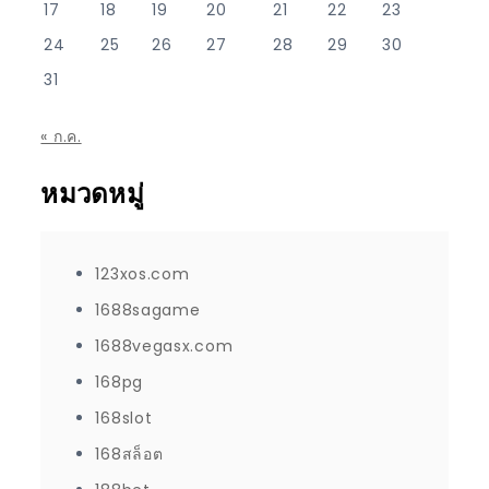
17
18
19
20
21
22
23
24
25
26
27
28
29
30
31
« ก.ค.
หมวดหมู่
123xos.com
1688sagame
1688vegasx.com
168pg
168slot
168สล็อต