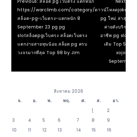
แนะแนว
Previous:
สล็อต pg เว็บตรง แตกหนัก
Next:
Jok
https://warclimb.com/category/
ดาวน์โหลดjoker123
เรื่อง
สล็อต-pg-เว็บตรง-แตกหนัก 8
pg ใหม่ ล่าสุด ร
September 23 pg pg
ค่ายดังบริการอย
slotสล็อตpgเว็บตรง สล็อตเว็บตรง
อาชีพ pg slot สนุ
แตกง่ายสายทุนน้อย สล็อต pg ครบ
เดิม Top 56 by
วงจรมากที่สุด Top 98 by Jim
xojoker.n
September 
สิงหาคม 2026
จ.
อ.
พ.
พฤ.
ศ.
ส.
อา.
1
2
3
4
5
6
7
8
9
10
11
12
13
14
15
16