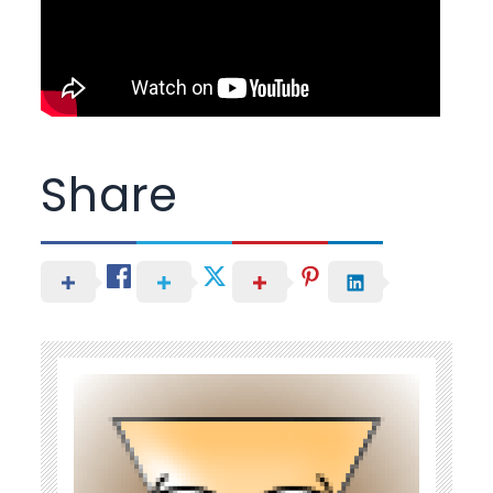
Share