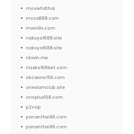
moviehdthai
moza888.com
mwin9s.com
nakoya1688.site
nakoya1688.site
nbwin.me
niseko168bet.com
okcasino159.com
onesiamclub.site
onoplus168.com
p2vvip
pananthai99.com
pananthai99.com