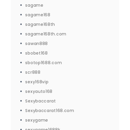
sagame
sagame168
sagame168th
sagame168th.com
sawan888
sbobet168
sbotop1688.com
scr888
sexy168vip
sexyauto168
Sexybaccarat
Sexybaccarat168.com
sexygame
sexygame1688k