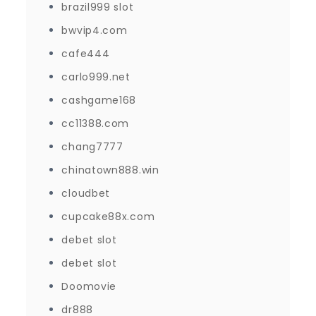
brazil999 slot
bwvip4.com
cafe444
carlo999.net
cashgame168
cc11388.com
chang7777
chinatown888.win
cloudbet
cupcake88x.com
debet slot
debet slot
Doomovie
dr888