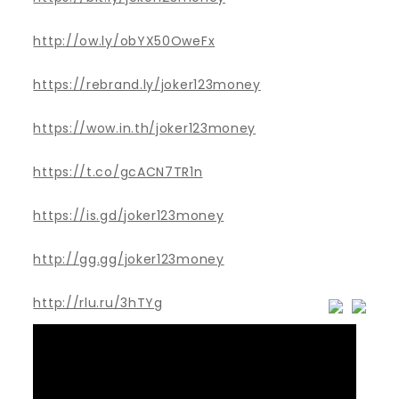
http://ow.ly/obYX50OweFx
https://rebrand.ly/joker123money
https://wow.in.th/joker123money
https://t.co/gcACN7TR1n
https://is.gd/joker123money
http://gg.gg/joker123money
http://rlu.ru/3hTYg