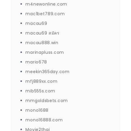
m4newonline.com
mac1bet789.com
macau69
macau69 สมัคร
macau888.win
marinapluss.com
mario678
meekin365day.com
mfj889xx.com
mib555s.com
mmgoldsbets.com
mono1688
mono16888.com
Movie2thai