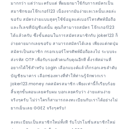
มากกว่า แต่ว่านะครับแต่ ที่ผมยกมาใช้กับการสมัครเป็น
สมาชิกของโจ๊กเกอร์123 เนื่องจากมันง่ายเลเวลนั้นเลยล่ะ
ขอรับ สมัครง่ายแบบสุดๆใช้ข้อมูลแค่เบอร์โทรศัพท์มือถือ
และก็เลขที่บัญชีแค่นั้น คุณก็สามารถสมัคร โจ๊กเกอร์123
ได้แล้วครับ ซึ่งขั้นตอนในการสมัครสมาชิกกับ joker123 ก็
ง่ายดายมากเลยขอรับ สามารถสมัครได้เลย เพียงแต่กดปุ่ม
สมัครเป็นสมาชิก กรอกเบอร์โทรศัพท์มือถือลงไป ระบบจะ
ส่งรหัส OTP เพื่อรับรองตัวตนกับคุณอีกที ตั้งรหัสผ่านที่
อยากได้ใช้สำหรับ Login เลือกแบงค์แล้วก็กรอกเลขลำดับ
บัญชีธนาคาร เลือกช่องทางที่ทำให้ท่านรู้จักพวกเรา
joker123.money กดสมัครสมาชิก เพียงเท่านี้ก็เรียบร้อย
สิ้นทุกขั้นตอนเลยครับผม บอกเลยครับว่า ง่ายแสนง่าย
จริงๆครับ ไม่ว่าใครก็สามารถลงทะเบียนกับเราได้อย่างไม่
ยากเย็นเลย GGEZ จริงๆครับ!
ลงทะเบียนเป็นสมาชิกใหม่ทั้งที รับโปรโมชั่นสมาชิกใหม่