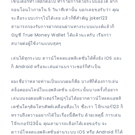
เซ็นเตอร์ทำให้อีกต่อไป ทำรายการด้วยระบบออโต้ ฝาก
ถอนโอนไวภายใน 5 วินาทีเท่านั้น บอกเลยขอรับว่า คุณ
จะลืมระบบเก่าๆไปได้เลย แล้วก็ที่สำคัญ joker123
สามารถรองรับการฝากถอนผ่านทางระบบแบงค์แล้วก็
บัญชี True Money Wallet ได้แล้วนะครับ เรียกว่า
สบายต่อผู้ใช้งานแบบสุดๆ
เล่นได้ทุกระบบ ดาวน์โหลดแอพลิเคชั่นได้ทั้งยัง iOS และ
ก็ Android หรือจะเล่นผ่านบราวเซอร์ก็ทำเป็น
ผมเชื่อว่าหลายท่านเป็นแบบผมก็คือ บางทีก็ต้องการเล่น
สล็อตออนไลน์ในแอพลิเคชั่น แม้กระนั้นบางครั้งก็อยาก
เล่นบนจอคอมพิวเตอร์ใหญ่ๆไม่ได้อยากดาวน์โหลดแอพลิ
เคชั่นใดๆติดโทรศัพท์เคลื่อนที่อะไร ซึ่งเรา โจ๊กเกอร์123 ก็
ทราบถึงความอยากได้ในเรื่องนี้ดีครับ ด้วยเหตุนี้ การเล่น
โจ๊กเกอร์123นั้น คุณสามารถเลือกได้เลยขอรับ จะ
ดาวน์โหลดแอพลิเคชั่นผ่านระบบ iOS หรือ Android ก็ได้