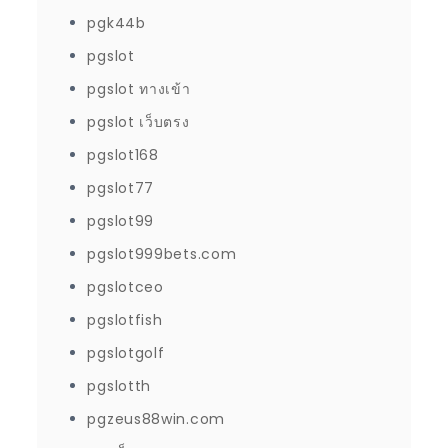
pgk44b
pgslot
pgslot ทางเข้า
pgslot เว็บตรง
pgslot168
pgslot77
pgslot99
pgslot999bets.com
pgslotceo
pgslotfish
pgslotgolf
pgslotth
pgzeus88win.com