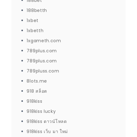
188bet
188betth
1xbet
1xbetth
1xgameth.com
789plus.com
789plus.com
789pluss.com
8lots.me
918 สล็อต
918kiss
918kiss lucky
918kiss ดาวน์โหลด
918kiss เว็บ มา ใหม่