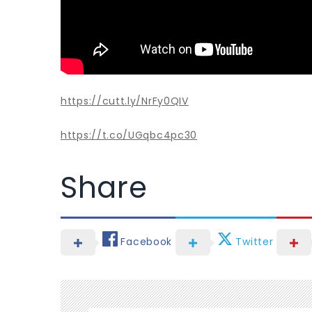
https://cutt.ly/NrFy0QIV
https://t.co/UGqbc4pc30
Share
Facebook
Twitter