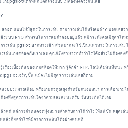
็ม เกมpgslotแตกหนักแตกจริงแบบไม่ต้องพึ่งดวงกันเลย
ม?
บ สล็อต แบบไม่มีสูตรในการเล่น สามารถเล่นได้หรือเปล่า? บอกเลยว่า
้ระบบ RNG สำหรับในการสุ่มคำตอบอยู่แล้ว แม้กระทั่งคุณมีสูตรไหมม
บในการเล่น pgslot ปากทางเข้า ส่วนมากจะใช้เป็นแนวทางในการเล่น ไ
นการเล่นเกมสล็อตกับเราเลย คุณก็ยังสามารถทำกำไรได้อย่างไม่ต้องสงส
รู้เรื่องเบื้องต้นของเกมสล็อตให้มาก รู้จักค่า RTP, ไลน์เดิมพันที่ชนะ หร
มpgslotเจริญขึ้น แม้จะไม่มีสูตรการเล่นเลยก็ตาม
นงบประมาณน้อย หรือเกมตัวคูณสูงสำหรับคนงบหนา การเลือกเกมให
้องพึ่งสูตรการเล่นใดๆก็ตามเลยล่ะนะครับ รับประกันได้เลย!
็แล้วแต่ แต่การกำหนดจุดมุ่งหมายสำหรับการได้กำไรให้แน่ชัด หยุดเล่นเ
ุนแล้วก็ผลกำไรที่มีจากการพนันได้อย่างแน่แท้