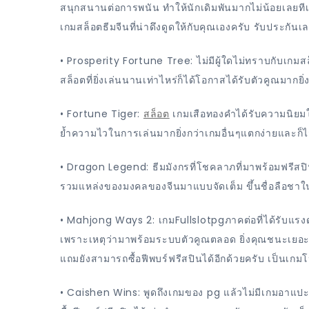
สนุกสนานต่อการพนัน ทำให้นักเดิมพันมากไม่น้อยเลยทีเด
เกมสล็อตธีมจีนที่น่าดึงดูดให้กับคุณเองครับ รับประกัน
• Prosperity Fortune Tree: ไม่มีผู้ใดไม่ทราบกับเก
สล็อตที่ยิ่งเล่นนานเท่าไหร่ก็ได้โอกาสได้รับตัวคูณมากยิ่
• Fortune Tiger:
สล็อต
เกมเสือทองคำได้รับความนิยมในก
ย้ำความไวในการเล่นมากยิ่งกว่าเกมอื่นๆแตกง่ายและก็ไว
• Dragon Legend: ธีมมังกรที่โชคลาภที่มาพร้อมฟรีสป
รวมแหล่งของมงคลของจีนมาแบบจัดเต็ม ขึ้นชื่อลือชาใ
• Mahjong Ways 2: เกมFullslotpgภาคต่อที่ได้รับแร
เพราะเหตุว่ามาพร้อมระบบตัวคูณตลอด ยิ่งคุณชนะเยอะแค่ไ
แถมยังสามารถซื้อฟีพบร์ฟรีสปินได้อีกด้วยครับ เป็นเ
• Caishen Wins: พูดถึงเกมของ pg แล้วไม่มีเกมอาแปะม