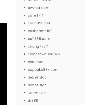
brazil999 slot
bwvip4.com
cafe444
carlo999.net
cashgame168
cc11388.com
chang7777
chinatown888.win
cloudbet
cupcake88x.com
debet slot
debet slot
Doomovie
dr888