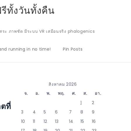
ทั้งวันทั้งคืน
ิมสระ ภาพชัด มีระบบ VR เสมือนจริง phalogenics
and running in no time!
Pin Posts
สิงหาคม 2026
จ.
อ.
พ.
พฤ.
ศ.
ส.
อา.
1
2
ที่
3
4
5
6
7
8
9
10
11
12
13
14
15
16
17
18
19
20
21
22
23