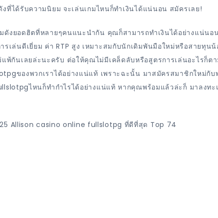
มดังที่ได้รับความนิยม จะเล่นเกมไหนก็ทำเงินได้แน่นอน สมัครเลย!
่เกมดังยอดฮิตที่หลายๆคนแนะนำกัน คุณก็สามารถทำเงินได้อย่างแน่นอน
ารเล่นดีเยี่ยม ค่า RTP สูง เหมาะสมกับนักเดิมพันมือใหม่หรือสายทุนน
่แพ้กันเลยล่ะนะครับ ต่อให้คุณไม่มีเคล็ดลับหรือสูตรการเล่นอะไรก็ต
slotpgของพวกเราได้อย่างแน่แท้ เพราะฉะนั้น มาสมัครสมาชิกใหม่กับ
fullslotpgไหนก็ทำกำไรได้อย่างแน่แท้ หากคุณพร้อมแล้วล่ะก็ มาลงทะ
Allison casino online fullslotpg ที่ดีที่สุด Top 74