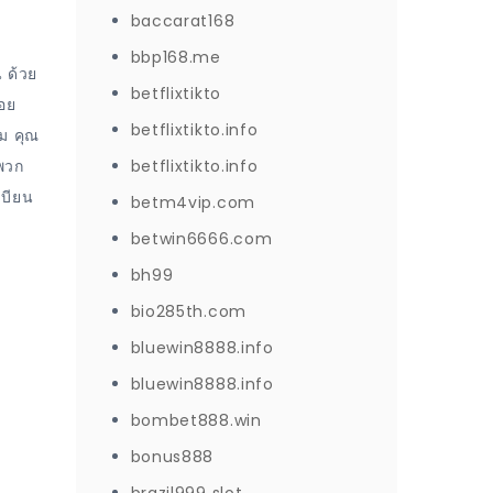
baccarat168
bbp168.me
 ด้วย
betflixtikto
้อย
betflixtikto.info
าม คุณ
พวก
betflixtikto.info
เบียน
betm4vip.com
betwin6666.com
bh99
bio285th.com
bluewin8888.info
bluewin8888.info
bombet888.win
bonus888