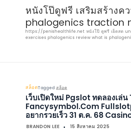
Skip
หนังโป๊ดูฟรี เสริมสร้างควม
to
phalogenics traction 
content
https://penishealthlife.net หนังโป๊ ดูฟรี เย็ดสด 
exercises phalogenics review what is phalogen
สล็อต
Tagged
สล็อต
เว็บเปิดใหม่ Pgslot ทดลองเล่น
Fancysymbol.com Fullslotpg เ
อยากรวยเร็ว 31 ต.ค. 68 Casin