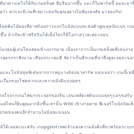
ียวต่างเทใจให้กับเกมสล็อต ธีมจีนมากขึ้น และก็ในพาร์ทนี้ ผมจะมาช
เลยว่า ควรจะมีเกมที่เหมาะสมกับคุณอย่างไม่ต้องสงสัย มาลองกัน!
มสล็อตต้นไม้ทองที่มาพร้อมการแจกโบนัสแบบสะสมตัวคูณสุดปังแน่ๆ เก
งขึ้น ถ้าเกิดเข้าฟรีสปินได้เมื่อไหร่ก็มีโอกาสรวยเหลวแน่ๆ
ลุ่มผู้เล่นใหม่ค่อนข้างมากมาย เนื่องจากว่าเป็นเกมสล็อตที่เล่นง่าย
สุดๆกราฟิกงาม เสียงประกอบดี จัดว่าเป็นอีกเกมที่น่าดึงดูดเลยล่ะขอ
ินและโบนัสสุดพิเศษจากการหมุนวงล้อปลาคาร์พ บอกเลยว่า เกมนี้เหม
นเรื่องของโชคลากและความมั่งมีแบบสุดๆ
งดลใจจากเกมไพ่นกกระจอกของจีน เล่นเพลิดเพลินแบบสุดๆแน่ๆขอรับ
หนก็ยิ่งคูณมากยิ่งขึ้นเท่านั้น Wild เข้าง่ายดาย ฟีเจอร์โบนัสจัดเต
กมโปรดของคนอีกจำนวนไม่น้อยแน่นอน
ิได้เลยค่ะนะครับ เกมpgslotเทพเจ้าแห่งความมั่งคั่งที่มาพร้อมระบบ