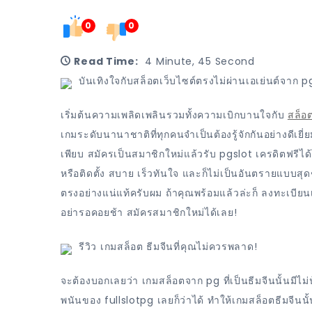
0
0
Read Time:
4 Minute, 45 Second
บันเทิงใจกับสล็อตเว็บไซต์ตรงไม่ผ่านเอเย่นต์จาก pgs
เริ่มต้นความเพลิดเพลินรวมทั้งความเบิกบานใจกับ
สล็อ
เกมระดับนานาชาติที่ทุกคนจำเป็นต้องรู้จักกันอย่างดีเยี
เพียบ สมัครเป็นสมาชิกใหม่แล้วรับ pgslot เครดิตฟรีได
หรือติดตั้ง สบาย เร็วทันใจ และก็ไม่เป็นอันตรายแบบส
ตรงอย่างแน่แท้ครับผม ถ้าคุณพร้อมแล้วล่ะก็ ลงทะเบียนเ
อย่ารอคอยช้า สมัครสมาชิกใหม่ได้เลย!
รีวิว เกมสล็อต ธีมจีนที่คุณไม่ควรพลาด!
จะต้องบอกเลยว่า เกมสล็อตจาก pg ที่เป็นธีมจีนนั้นมีไม
พนันของ fullslotpg เลยก็ว่าได้ ทำให้เกมสล็อตธีมจีนนั