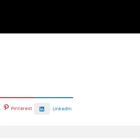
Pinterest
LinkedIn