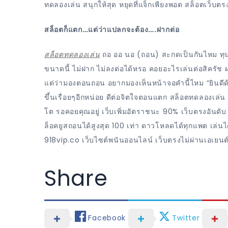
ทดลองเล่น สนุกให้สุด หยุดที่แจ็กเพียงพอต สล็อตเว็บตร
สล็อตก็แตก…แต่ว่าแปลกจะต้อง….ฝากต่อ
สล็อตทดลองเล่น
ถอ ออ นอ (ถอน) สะกดเป็นกันไหม ทุน
ขนาดนี้ ไม่ฝาก ไม่ลงต่อได้หรอ คอยอะไรเล่นต่อสิครัช ฝ
แต่ว่ามองตอนถอน อยากมองเห็นหน้าจอคำนี้ไหม “ยินดีด้ว
ขึ้นเรื่อยๆอีกหน่อย ดีต่อจิตใจตอนแตก สล็อตทดลองเล่น 
โต รอคอยคุณอยู่ เว็บเพิ่มอัตราชนะ 90% เว็บตรงอันดั
ล็อคยูสถอนได้สูงสุด 100 เท่า ดาวโหลดได้ทุกแพต เล่นได
918vip.co เว็บไซต์พนันออนไลน์ เว็บตรงไม่ผ่านเอเยนต
Share
Facebook
Twitter