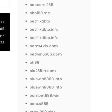
baccarat168
bbp168.me
betflixtikto
ตรง
ัติ
betflixtikto.info
อต-
betflixtikto.info
023
betm4vip.com
betwin6666.com
bh99
bio285th.com
bluewin8888.info
bluewin8888.info
bombet888.win
bonus888