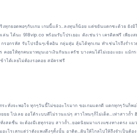
จริงทุกยอดพอๆกับเกม เกมนี้แล้ว…ลงทุนก็น้อย แต่ขยันแตกซะด้วย ยังมิไ
ล่น ได้นะ 918vip.co พร้อมรับโปรเยอะ ดังเช่นว่า เครดิตฟรี เพียงสม
 กรอกรหัส รับโปรอื่นๆเช็คอิน กลุ่มสุ่ม ลุ้นได้ทุกเกม ทำเช่นไรถึงร่ำร
การ คอยให้ทุกคนมาหมุนเอาเงินกันนะครัช บางคนได้ไม่เยอะแยะ แม้กระ
 เข้าได้เลยไม่ต้องรอคอย สมัครฟรี
ระทั่งจะพอใจ ทุกๆวันนี้ไม่ขออะไรมาก ขอเกมแตกดี แตกทุกๆวันก็พอ
่งยยย ไปเลย ออโต้ระบบดีไม่รวนแน่ๆ สาวไหนๆก็ไม่เด็ด…เท่าสาวถ้ำ ฮ
ั่งสดชื่น จะต้องมีเฮทุกรอบ สาวถ้ำ…ยอดนิยมมาแรงแซงทางตรง แม
อะไรเสกแต่ว่าตังแพงตึงๆทั้งนั้น อาติด…ฝันให้ไกลไปให้ถึงจำเป็นต้อง