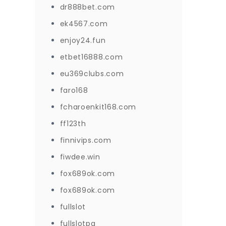
dr888bet.com
ek4567.com
enjoy24.fun
etbet16888.com
eu369clubs.com
faro168
fcharoenkit168.com
ff123th
finnivips.com
fiwdee.win
fox689ok.com
fox689ok.com
fullslot
fullslotpg