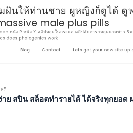
ฝันให้ท่านชาย ผูหญิงก็ดูได้ ดูฟรี
massive male plus pills
uncen หนัง R หนัง X คลิปหลุดในกระแส คลิปลับดาราหลุดตามข่าว ร
ics does phalogenics work
Blog
Contact
Lets get your new site up 
ตฟรี
่าย สปิน สล็อตทำรายได้ ได้จริงทุกยอด 