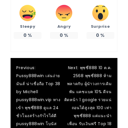
Sleepy
Angry
Surprise
0
%
0
%
0
%
แนะแนว
Previous:
Next:
พุซซี่888 10 ต.ค.
Pussy888win เล่นง่าย
2568 พุซซี่888 ห้าม
เรื่อง
มันส์ น่าเชื่อถือ Top 38
พลาดกับ ผู้นำวงการเดิม
by Michell
พัน แคชแบค 10% ดีจน
pussy888win.vip ทาง
ติดหน้า 1 google รวยแน่
เข้า พุซซี่888 ดูแล 24
ถอนได้สูงสุด 100 เท่า
ชั่วโมงสร้างกำไรได้ดี
พุซซี่888 แค่แนะนำ
pussy888win โบนัส
เพื่อน รับเงินฟรี Top 18