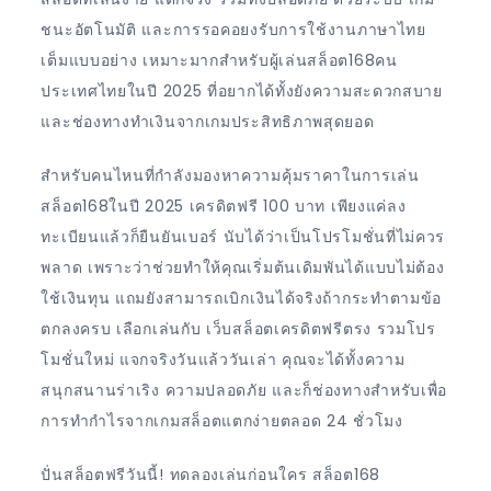
ชนะอัตโนมัติ และการรอคอยงรับการใช้งานภาษาไทย
เต็มแบบอย่าง เหมาะมากสำหรับผู้เล่นสล็อต168คน
ประเทศไทยในปี 2025 ที่อยากได้ทั้งยังความสะดวกสบาย
และช่องทางทำเงินจากเกมประสิทธิภาพสุดยอด
สำหรับคนไหนที่กำลังมองหาความคุ้มราคาในการเล่น
สล็อต168ในปี 2025 เครดิตฟรี 100 บาท เพียงแค่ลง
ทะเบียนแล้วก็ยืนยันเบอร์ นับได้ว่าเป็นโปรโมชั่นที่ไม่ควร
พลาด เพราะว่าช่วยทำให้คุณเริ่มต้นเดิมพันได้แบบไม่ต้อง
ใช้เงินทุน แถมยังสามารถเบิกเงินได้จริงถ้ากระทำตามข้อ
ตกลงครบ เลือกเล่นกับ เว็บสล็อตเครดิตฟรีตรง รวมโปร
โมชั่นใหม่ แจกจริงวันแล้ววันเล่า คุณจะได้ทั้งความ
สนุกสนานร่าเริง ความปลอดภัย และก็ช่องทางสำหรับเพื่อ
การทำกำไรจากเกมสล็อตแตกง่ายตลอด 24 ชั่วโมง
ปั่นสล็อตฟรีวันนี้! ทดลองเล่นก่อนใคร สล็อต168