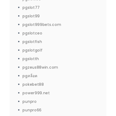
pgslot77
pgslot99
pgslot999bets.com
pgslotceo
pgslotfish
pgslotgolf
pgslotth
pgzeus88win.com
pgสล็อต
pokebet88
power999.net
punpro
punpro66