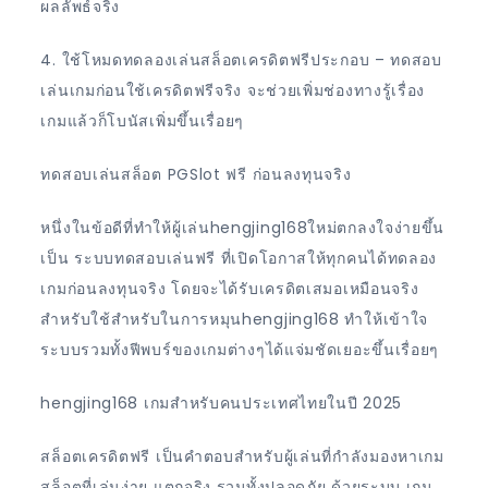
ผลลัพธ์จริง
4. ใช้โหมดทดลองเล่นสล็อตเครดิตฟรีประกอบ – ทดสอบ
เล่นเกมก่อนใช้เครดิตฟรีจริง จะช่วยเพิ่มช่องทางรู้เรื่อง
เกมแล้วก็โบนัสเพิ่มขึ้นเรื่อยๆ
ทดสอบเล่นสล็อต PGSlot ฟรี ก่อนลงทุนจริง
หนึ่งในข้อดีที่ทำให้ผู้เล่นhengjing168ใหม่ตกลงใจง่ายขึ้น
เป็น ระบบทดสอบเล่นฟรี ที่เปิดโอกาสให้ทุกคนได้ทดลอง
เกมก่อนลงทุนจริง โดยจะได้รับเครดิตเสมอเหมือนจริง
สำหรับใช้สำหรับในการหมุนhengjing168 ทำให้เข้าใจ
ระบบรวมทั้งฟีพบร์ของเกมต่างๆได้แจ่มชัดเยอะขึ้นเรื่อยๆ
hengjing168 เกมสำหรับคนประเทศไทยในปี 2025
สล็อตเครดิตฟรี เป็นคำตอบสำหรับผู้เล่นที่กำลังมองหาเกม
สล็อตที่เล่นง่าย แตกจริง รวมทั้งปลอดภัย ด้วยระบบ เกม