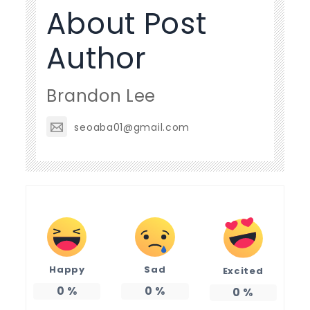
About Post
Author
Brandon Lee
seoaba01@gmail.com
Happy
Sad
Excited
0
%
0
%
0
%