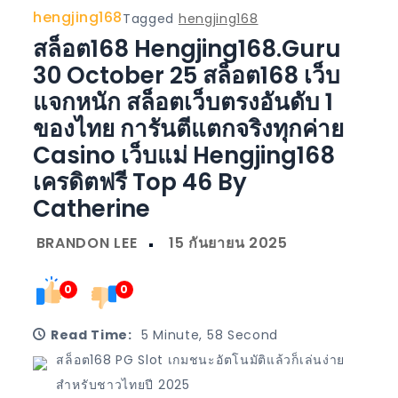
hengjing168
Tagged
hengjing168
สล็อต168 Hengjing168.guru
30 October 25 สล็อต168 เว็บ
แจกหนัก สล็อตเว็บตรงอันดับ 1
ของไทย การันตีแตกจริงทุกค่าย
Casino เว็บแม่ Hengjing168
เครดิตฟรี Top 46 By
Catherine
0
0
Read Time:
5 Minute, 58 Second
สล็อต168 PG Slot เกมชนะอัตโนมัติแล้วก็เล่นง่าย
สำหรับชาวไทยปี 2025