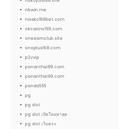
nakoya1688.site
nbwin.me
niseko168bet.com
okcasino159.com
onesiamclub.site
onoplus168.com
p2vvip
pananthai99.com
pananthai99.com
panda555
pg
pg slot
pg slot เปิดใหม่ล่าสุด
pg slot เว็บตรง