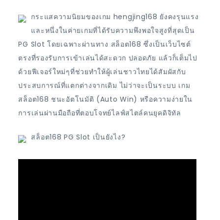
กระแสความนิยมของเกม hengjing168 ยังคงรุนแรง
และหนึ่งในค่ายเกมที่ได้รับความพึงพอใจสูงที่สุดเป็น
PG Slot โดยเฉพาะผ่านทาง สล็อต168 ซึ่งเป็นเว็บไซต์
ตรงที่รองรับการเข้าเล่นได้สะดวก ปลอดภัย แล้วก็เต็มไป
ด้วยฟีเจอร์ใหม่ๆที่ช่วยทำให้ผู้เล่นชาวไทยได้สัมผัสกับ
ประสบการณ์ที่แตกต่างจากเดิม ไม่ว่าจะเป็นระบบ เกม
สล็อต168 ชนะอัตโนมัติ (Auto Win) หรือความง่ายใน
การเล่นผ่านมือถือที่ตอบโจทย์ไลฟ์สไตล์คนยุคดิจิทัล
สล็อต168 PG Slot เป็นยังไง?