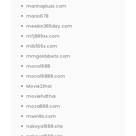
marinapluss.com
mario678
meekin365day.com
mfj889xx.com
mib555s.com
mmgoldsbets.com
mono1688
mono16888.com
Movie2thai
moviehdthai
moza888.com
mwin9s.com
nakoya1688.site