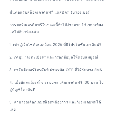
ขั้นตอนรับสล็อตเครดิตฟรี แค่สมัคร รับรองเบอร์
การขอรับเครดิตฟรีในขณะนี้ทำได้ง่ายมาก ใช้เวลาเพียง
แต่ไม่กี่นาทีแค่นั้น
1. เข้าสู่เว็บไซต์ตรงสล็อต 2025 ที่มีโปรโมชั่นเครดิตฟรี
2. กดปุ่ม “ลงทะเบียน” และกรอกข้อมูลให้ครบสมบูรณ์
3. การันตีเบอร์โทรศัพท์ ผ่านรหัส OTP ที่ได้รับทาง SMS
4. เมื่อยืนจนถึงเสร็จ ระบบจะ เพิ่มเครดิตฟรี 100 บาท ไป
สู่บัญชีโดยทันที
5. สามารถเลือกเกมสล็อตที่ต้องการ และก็เริ่มเดิมพันได้
เลย