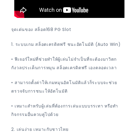
จุดเด่นของ สล็อต168 PG Slot
1. ระบบเกม สล็อตเครดิตฟรี ชนะอัตโนมัติ (Auto Win)
• ฟีเจอร์ใหม่ที่ช่วยทำให้ผู้เล่นไม่จำเป็นที่จะต้องมาวิตก
กังวลประเด็นการหมุน สล็อตเครดิตฟรี เองตลอดเวลา
• สามารถตั้งค่าให้เกมหมุนอัตโนมัติแล้วก็ระบบจะช่วย
ตรวจจับการชนะให้อัตโนมัติ
• เหมาะสำหรับผู้เล่นที่ต้องการเล่นแบบบรรเทา หรือทำ
กิจกรรมอื่นควบคู่ไปด้วย
2. เล่นง่าย เหมาะกับชาวไทย