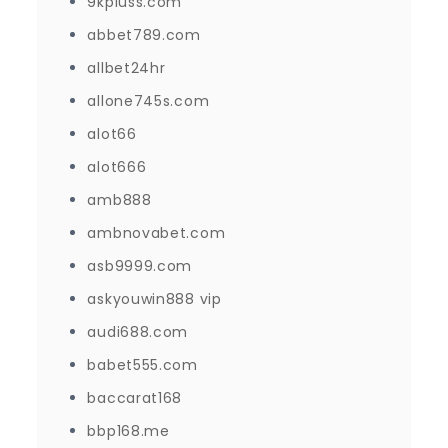
9kpluss.com
abbet789.com
allbet24hr
allone745s.com
alot66
alot666
amb888
ambnovabet.com
asb9999.com
askyouwin888 vip
audi688.com
babet555.com
baccarat168
bbp168.me