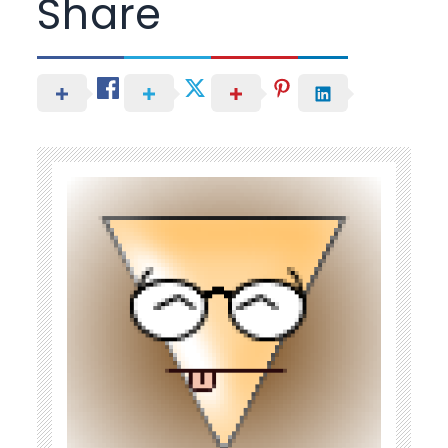
Share