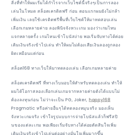
สิ่งที่ทำให้ผมเริ่มได้กำไรจากเว็บไซต์นี้จริงๆเป็นการลอง
เล่นในโหมด สล็อตเครดิตฟรี ก่อน ตอนแรกผมยังไม่กล้า
เพิ่มเงิน เลยใช้เครดิตฟรีพื้นที่เว็บไซต์ให้มาทดสอบเล่น
เลือกเกมหลายค่าย ลองพินิจจังหวะเกม มองว่าเกมไหน
แจกหลายครั้ง เกมไหนเข้าโบนัสง่าย พอเริ่มจับทางได้ค่อย
เติมเงินจริงเข้าไปเล่น ทำให้ผมไม่ต้องเสียเงินลองถูกลอง
ผิดเหมือนแต่ก่อน
สล็อต168 ทางเว็บให้มาทดลองเล่น เลือกเกมหลายค่าย
สล็อตเครดิตฟรี ที่ทางเว็บมอบให้สำหรับทดลองเล่น ทำให้
ผมได้โอกาสลองเลือกเล่นเกมจากหลายค่ายดังได้แบบไม่
ต้องลงทุนก่อน ไม่ว่าจะเป็น PG, Joker,
happy168
Pragmatic หรือค่ายอื่นๆได้ทดลองหมุนจริง มองเห็น
จังหวะเกมจริง เข้าใจรูปแบบการจ่ายโบนัสแล้วก็ฟรีสปิ
นของแต่ละเกม พอเพียงเริ่มจับทางได้ค่อยตัดสินใจเพิ่ม
เติมเงินจริงเข้าไปเล่นต่ออย่างมั่นใจเพิ่มมากขึ้น