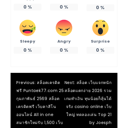
0
%
0
%
0
%
Sleepy
Angry
Surprise
0
%
0
%
0
%
แนะแนว
Previous:
สล็อตเครดิต
Next:
สล็อต เว็บแจกหนัก
ฟรี Puntaek77.com 25
สล็อตแตกง่าย 2026 รวม
เรื่อง
กุมภาพันธ์ 2569 สล็อต
เกมทำเงิน ทุนน้อยก็ลุ้นได้
เครดิตฟรี เว็บคาสิโน
จริง casino online เว็บ
ออนไลน์ All in one
ใหญ่ ทดลองเล่น Top 21
สมาชิกใหม่รับ 1,500 เว็บ
by Joesph