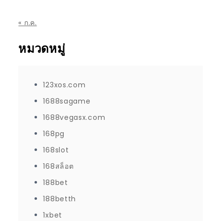
« ก.ค.
หมวดหมู่
123xos.com
1688sagame
1688vegasx.com
168pg
168slot
168สล็อต
188bet
188betth
1xbet