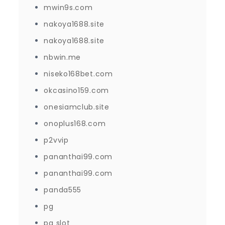
mwin9s.com
nakoya1688.site
nakoya1688.site
nbwin.me
niseko168bet.com
okcasino159.com
onesiamclub.site
onoplus168.com
p2vvip
pananthai99.com
pananthai99.com
panda555
pg
pg slot