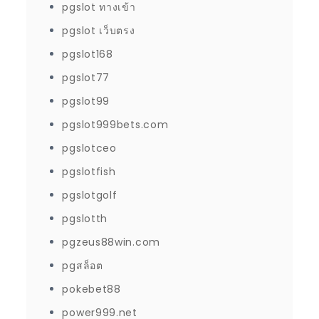
pgslot ทางเข้า
pgslot เว็บตรง
pgslot168
pgslot77
pgslot99
pgslot999bets.com
pgslotceo
pgslotfish
pgslotgolf
pgslotth
pgzeus88win.com
pgสล็อต
pokebet88
power999.net