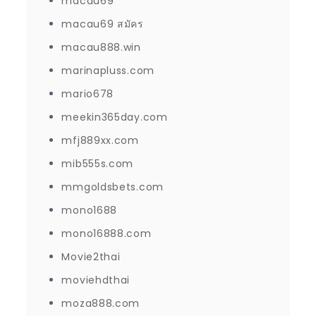
macau69
macau69 สมัคร
macau888.win
marinapluss.com
mario678
meekin365day.com
mfj889xx.com
mib555s.com
mmgoldsbets.com
mono1688
mono16888.com
Movie2thai
moviehdthai
moza888.com