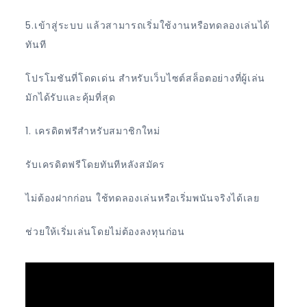
5.เข้าสู่ระบบ แล้วสามารถเริ่มใช้งานหรือทดลองเล่นได้
ทันที
โปรโมชันที่โดดเด่น สำหรับเว็บไซต์สล็อตอย่างที่ผู้เล่น
มักได้รับและคุ้มที่สุด
1. เครดิตฟรีสำหรับสมาชิกใหม่
รับเครดิตฟรีโดยทันทีหลังสมัคร
ไม่ต้องฝากก่อน ใช้ทดลองเล่นหรือเริ่มพนันจริงได้เลย
ช่วยให้เริ่มเล่นโดยไม่ต้องลงทุนก่อน