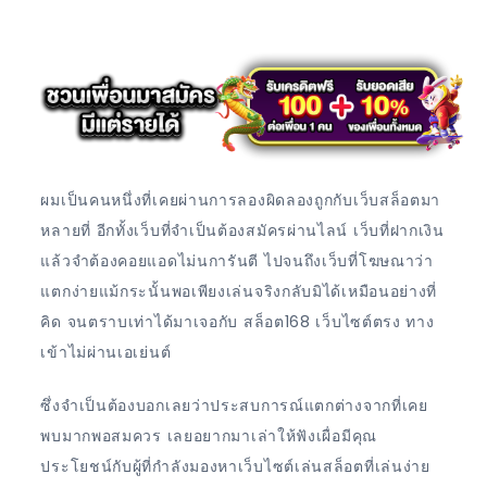
ผมเป็นคนหนึ่งที่เคยผ่านการลองผิดลองถูกกับเว็บสล็อตมา
หลายที่ อีกทั้งเว็บที่จำเป็นต้องสมัครผ่านไลน์ เว็บที่ฝากเงิน
แล้วจำต้องคอยแอดไม่นการันตี ไปจนถึงเว็บที่โฆษณาว่า
แตกง่ายแม้กระนั้นพอเพียงเล่นจริงกลับมิได้เหมือนอย่างที่
คิด จนตราบเท่าได้มาเจอกับ สล็อต168 เว็บไซต์ตรง ทาง
เข้าไม่ผ่านเอเย่นต์
ซึ่งจำเป็นต้องบอกเลยว่าประสบการณ์แตกต่างจากที่เคย
พบมากพอสมควร เลยอยากมาเล่าให้ฟังเผื่อมีคุณ
ประโยชน์กับผู้ที่กำลังมองหาเว็บไซต์เล่นสล็อตที่เล่นง่าย