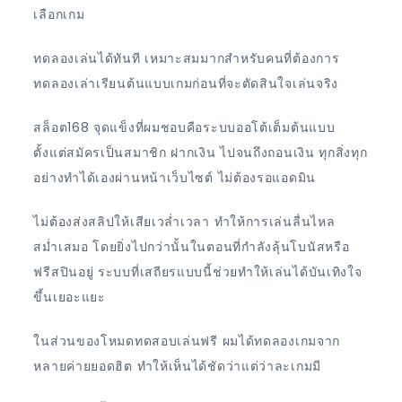
เลือกเกม
ทดลองเล่นได้ทันที เหมาะสมมากสำหรับคนที่ต้องการ
ทดลองเล่าเรียนต้นแบบเกมก่อนที่จะตัดสินใจเล่นจริง
สล็อต168 จุดแข็งที่ผมชอบคือระบบออโต้เต็มต้นแบบ
ตั้งแต่สมัครเป็นสมาชิก ฝากเงิน ไปจนถึงถอนเงิน ทุกสิ่งทุก
อย่างทำได้เองผ่านหน้าเว็บไซต์ ไม่ต้องรอแอดมิน
ไม่ต้องส่งสลิปให้เสียเวล่ำเวลา ทำให้การเล่นลื่นไหล
สม่ำเสมอ โดยยิ่งไปกว่านั้นในตอนที่กำลังลุ้นโบนัสหรือ
ฟรีสปินอยู่ ระบบที่เสถียรแบบนี้ช่วยทำให้เล่นได้บันเทิงใจ
ขึ้นเยอะแยะ
ในส่วนของโหมดทดสอบเล่นฟรี ผมได้ทดลองเกมจาก
หลายค่ายยอดฮิต ทำให้เห็นได้ชัดว่าแต่ว่าละเกมมี