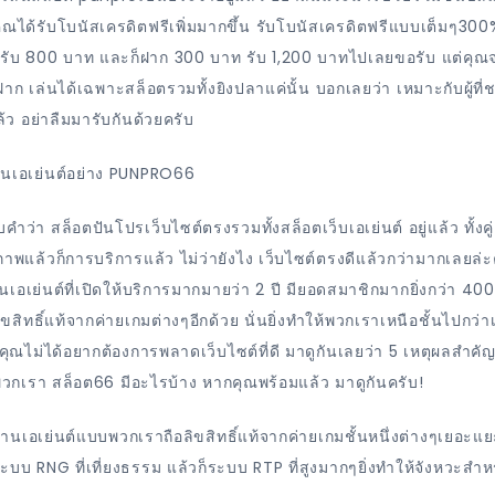
ุณได้รับโบนัสเครดิตฟรีเพิ่มมากขึ้น รับโบนัสเครดิตฟรีแบบเต็มๆ300
รับ 800 บาท และก็ฝาก 300 บาท รับ 1,200 บาทไปเลยขอรับ แต่คุณ
ก เล่นได้เฉพาะสล็อตรวมทั้งยิงปลาแค่นั้น บอกเลยว่า เหมาะกับผู้ที
ว อย่าลืมมารับกันด้วยครับ
่านเอเย่นต์อย่าง PUNPRO66
่า สล็อตปันโปรเว็บไซต์ตรงรวมทั้งสล็อตเว็บเอเย่นต์ อยู่แล้ว ทั้งคู่
ุณภาพแล้วก็การบริการแล้ว ไม่ว่ายังไง เว็บไซต์ตรงดีแล้วกว่ามากเลยล่ะ
นเอเย่นต์ที่เปิดให้บริการมากมายว่า 2 ปี มียอดสมาชิกมากยิ่งกว่า 40
ิทธิ์แท้จากค่ายเกมต่างๆอีกด้วย นั่นยิ่งทำให้พวกเราเหนือชั้นไปกว่าเ
กคุณไม่ได้อยากต้องการพลาดเว็บไซต์ที่ดี มาดูกันเลยว่า 5 เหตุผลสำคัญ
งพวกเรา สล็อต66 มีอะไรบ้าง หากคุณพร้อมแล้ว มาดูกันครับ!
านเอเย่นต์แบบพวกเราถือลิขสิทธิ์แท้จากค่ายเกมชั้นหนึ่งต่างๆเยอะแยะ
ะบบ RNG ที่เที่ยงธรรม แล้วก็ระบบ RTP ที่สูงมากๆยิ่งทำให้จังหวะสำห