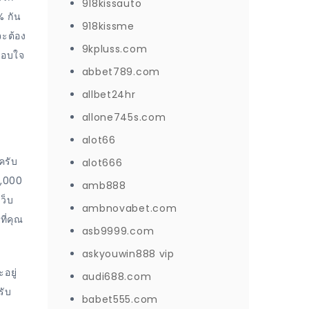
918kissauto
% กัน
918kissme
จะต้อง
9kpluss.com
่ชอบใจ
abbet789.com
allbet24hr
allone745s.com
alot66
ครับ
alot666
0,000
amb888
ว็บ
ambnovabet.com
ที่คุณ
asb9999.com
askyouwin888 vip
อยู่
audi688.com
รับ
babet555.com