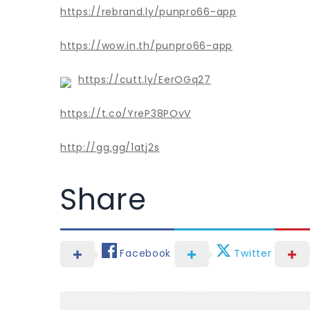
https://rebrand.ly/punpro66-app
https://wow.in.th/punpro66-app
https://cutt.ly/EerOGq27
https://t.co/YreP38POvV
http://gg.gg/1atj2s
Share
Facebook
Twitter