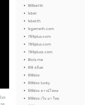
188betth
1xbet
1xbetth
1xgameth.com
789plus.com
789plus.com
789pluss.com
8lots.me
918 สล็อต
918kiss
918kiss lucky
918kiss ดาวน์โหลด
บโปร
918kiss เว็บ มา ใหม่
แรก