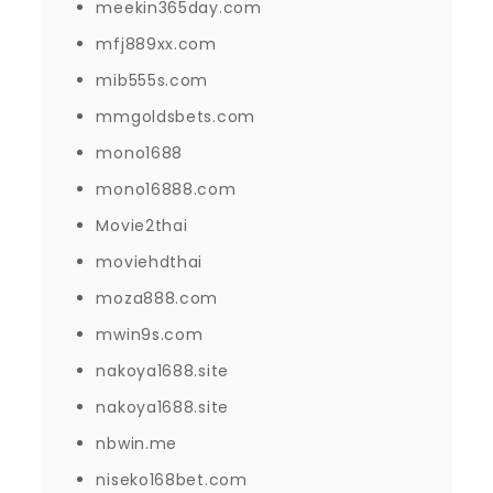
meekin365day.com
mfj889xx.com
mib555s.com
mmgoldsbets.com
mono1688
mono16888.com
Movie2thai
moviehdthai
moza888.com
mwin9s.com
nakoya1688.site
nakoya1688.site
nbwin.me
niseko168bet.com