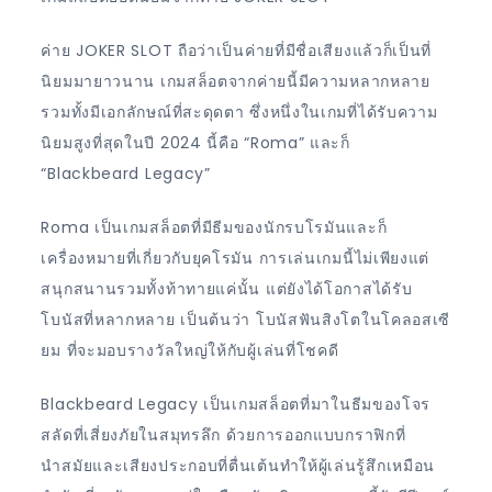
ค่าย JOKER SLOT ถือว่าเป็นค่ายที่มีชื่อเสียงแล้วก็เป็นที่
นิยมมายาวนาน เกมสล็อตจากค่ายนี้มีความหลากหลาย
รวมทั้งมีเอกลักษณ์ที่สะดุดตา ซึ่งหนึ่งในเกมที่ได้รับความ
นิยมสูงที่สุดในปี 2024 นี้คือ “Roma” และก็
“Blackbeard Legacy”
Roma เป็นเกมสล็อตที่มีธีมของนักรบโรมันและก็
เครื่องหมายที่เกี่ยวกับยุคโรมัน การเล่นเกมนี้ไม่เพียงแต่
สนุกสนานรวมทั้งท้าทายแค่นั้น แต่ยังได้โอกาสได้รับ
โบนัสที่หลากหลาย เป็นต้นว่า โบนัสฟันสิงโตในโคลอสเซี
ยม ที่จะมอบรางวัลใหญ่ให้กับผู้เล่นที่โชคดี
Blackbeard Legacy เป็นเกมสล็อตที่มาในธีมของโจร
สลัดที่เสี่ยงภัยในสมุทรลึก ด้วยการออกแบบกราฟิกที่
นำสมัยและเสียงประกอบที่ตื่นเต้นทำให้ผู้เล่นรู้สึกเหมือน