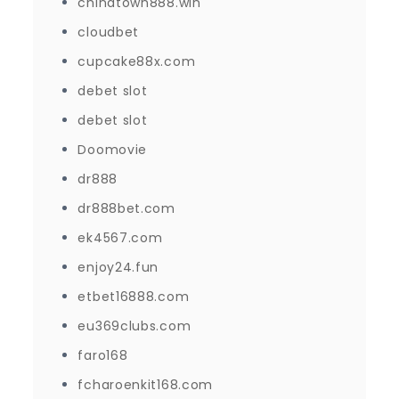
chinatown888.win
cloudbet
cupcake88x.com
debet slot
debet slot
Doomovie
dr888
dr888bet.com
ek4567.com
enjoy24.fun
etbet16888.com
eu369clubs.com
faro168
fcharoenkit168.com