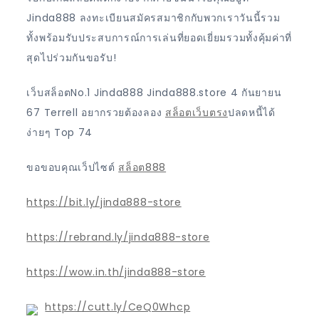
Jinda888 ลงทะเบียนสมัครสมาชิกกับพวกเราวันนี้รวม
ทั้งพร้อมรับประสบการณ์การเล่นที่ยอดเยี่ยมรวมทั้งคุ้มค่าที่
สุดไปร่วมกันขอรับ!
เว็บสล็อตNo.1 Jinda888 Jinda888.store 4 กันยายน
67 Terrell อยากรวยต้องลอง
สล็อตเว็บตรง
ปลดหนี้ได้
ง่ายๆ Top 74
ขอขอบคุณเว็ปไซต์
สล็อต888
https://bit.ly/jinda888-store
https://rebrand.ly/jinda888-store
https://wow.in.th/jinda888-store
https://cutt.ly/CeQ0Whcp