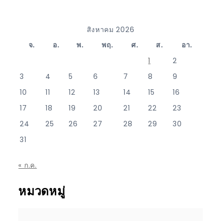
สิงหาคม 2026
จ.
อ.
พ.
พฤ.
ศ.
ส.
อา.
1
2
3
4
5
6
7
8
9
10
11
12
13
14
15
16
17
18
19
20
21
22
23
24
25
26
27
28
29
30
31
« ก.ค.
หมวดหมู่