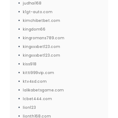
judhai168
k1gt-auto.com
kimchibetbet.com
kingdom66
kingromans789.com
kingxxxbet123.com
kingxxxbet123.com
kiss918
kitti999vip.com
ktv4sd.com
lalikabetsgame.com
lcbet444.com
lion123
lionth168.com