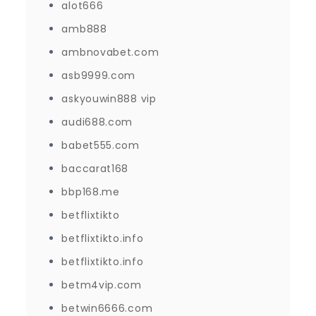
alot666
amb888
ambnovabet.com
asb9999.com
askyouwin888 vip
audi688.com
babet555.com
baccarat168
bbp168.me
betflixtikto
betflixtikto.info
betflixtikto.info
betm4vip.com
betwin6666.com