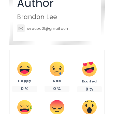
Author
Brandon Lee
seoaba01@gmail.com
Happy
Sad
Excited
0
%
0
%
0
%