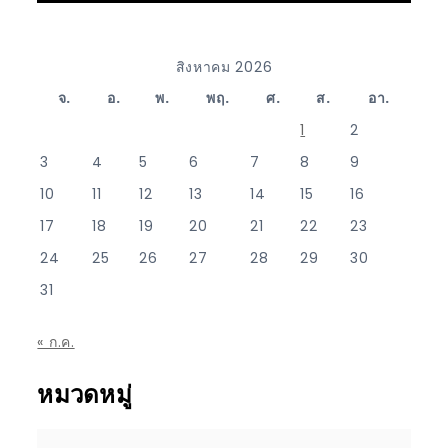
สิงหาคม 2026
จ.
อ.
พ.
พฤ.
ศ.
ส.
อา.
1
2
3
4
5
6
7
8
9
10
11
12
13
14
15
16
17
18
19
20
21
22
23
24
25
26
27
28
29
30
31
« ก.ค.
หมวดหมู่