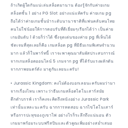
ถ้าเกิดผู้ใดกันแน่เล่นสล็อตมานาน ต้องรู้จักกับค่ายเกม
สล็อตชั้น 1 อย่าง PG Slot อย่างแน่แท้ครับ ค่ายเกม pg
ถือได้ว่าค่ายเกมชั้นนำระดับนานาชาติที่แฟนคลับคนไทย
คนไม่ใช่น้อยให้การตอบรับที่ดีเยี่ยมๆเรียกได้ว่า เป็นค่าย
เกมอันดับ 1 ด้วยก็ว่าได้ ซึ่งจุดเด่นของค่าย pg ที่เห็นได้
ชัดเจนที่สุดเลยก็คือ เกมสล็อต pg ที่มีธีมเกมพิเศษจำนวน
มาก แล้วก็ในพาร์ทนี้ เราจะพาคุณมาสัมผัสประสบการณ์
จากเกมสล็อตออนไลน์ 5 เกมจาก pg ที่ได้รับแรงผลักดัน
จากภาพยนตร์ดัง มาดูกันเลยนะครับ!
• Jurassic Kingdom: คงไม่ต้องบอกเลยนะครับผมว่ามา
จากเรื่องไหน เพราะว่าธีมเกมสล็อตไดโนเสาร์สมัย
ดึกดำบรรพ์ เราก็คงจะคิดถึงหนังอย่าง Jurassic Park
เท่านั้นแหละนะครับ ฉากการทดสอบ ฉากไข่โดโนเสาร์
หรือการปะทุของภูเขาไฟ อย่างไรก็ระลึกถึงแน่นอน ตัว
เกมมาพร้อมระบบฟรีสปินและตัวคูณเพิ่มอย่างสม่ำเสมอ