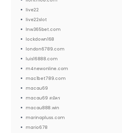
lionth168.com
live22
live22slot
lnw365bet.com
lockdown168
london6789.com
luis16888.com
m4newonline.com
mac1bet789.com
macau69
macau69 สมัคร
macau888.win
marinapluss.com
mario678