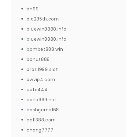
bh99
bio285th.com
bluewin8888.info
bluewin8888.info
bombet888.win
bonus888
brazil999 slot
bwvip4.com
cafe444
carlo999.net
cashgame168
cc11388.com
chang7777