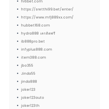
hi6bet.com
https://sretthi99.bet/enter/
https://www.mfj889xx.com/
hubbet168.com
hydra888 เครดิตฟรี
ib888pro.bet
infyplus888.com
item388.com
jbo355
Jinda55
jinda888
joker123
joker123auto
joker123th