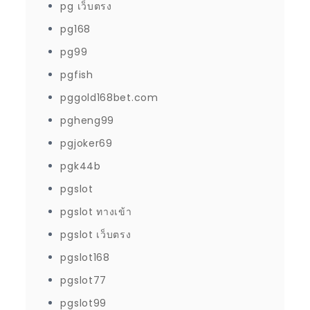
pg เว็บตรง
pg168
pg99
pgfish
pggold168bet.com
pgheng99
pgjoker69
pgk44b
pgslot
pgslot ทางเข้า
pgslot เว็บตรง
pgslot168
pgslot77
pgslot99