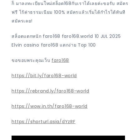
ก็ มาลงทะเบียนใหม่สล็อต168กับเราได้เลยค่ะขอรับ สมัคร
ฟรี ไร้ค่าธรรมเนียม 100% สมัครแล้วเริ่มได้กำไรได้ทันที
สมัครเลย!
สล็อตแตกหนัก faro168 faro168.world 10 JUL 2025
Elvin casino faro168 แตกง่าย Top 100
ขอขอบพระคุณเว็บ
faro168
https://bit.ly/faro168-world
https://rebrand.ly/faro168-world
https://wow.in.th/faro168-world
https://shorturl.asia/dYzRF