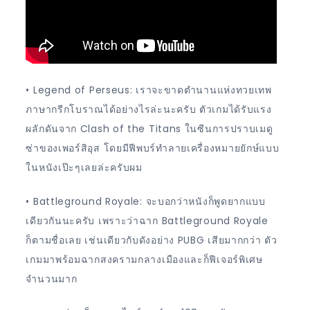
• Legend of Perseus: เราจะขาดตำนานแห่งทวยเทพ
ภาษากรีกโบราณได้อย่างไรล่ะนะครับ ตัวเกมได้รับแรง
ผลักดันจาก Clash of the Titans ในซีนการปราบเมดู
ซ่าของเพอร์สิอุส โดยมีฟีพบร์ทำลายเครื่องหมายยักษ์แบบ
ในหนังเป๊ะๆเลยล่ะครับผม
• Battleground Royale: จะบอกว่าหนังก็พูดยากแบบ
เดียวกันนะครับ เพราะว่าฉาก Battleground Royale
ก็ตามชื่อเลย เช่นเดียวกับดังอย่าง PUBG เสียมากกว่า ตัว
เกมมาพร้อมฉากสงครามกลางเมืองและก็ฟีเจอร์พิเศษ
จำนวนมาก