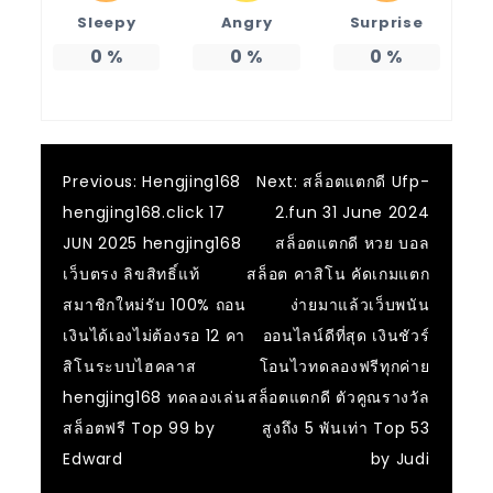
Sleepy
Angry
Surprise
0
%
0
%
0
%
แนะแนว
Previous:
Hengjing168
Next:
สล็อตแตกดี Ufp-
hengjing168.click 17
2.fun 31 June 2024
เรื่อง
JUN 2025 hengjing168
สล็อตแตกดี หวย บอล
เว็บตรง ลิขสิทธิ์แท้
สล็อต คาสิโน คัดเกมแตก
สมาชิกใหม่รับ 100% ถอน
ง่ายมาแล้วเว็บพนัน
เงินได้เองไม่ต้องรอ 12 คา
ออนไลน์ดีที่สุด เงินชัวร์
สิโนระบบไฮคลาส
โอนไวทดลองฟรีทุกค่าย
hengjing168 ทดลองเล่น
สล็อตแตกดี ตัวคูณรางวัล
สล็อตฟรี Top 99 by
สูงถึง 5 พันเท่า Top 53
Edward
by Judi