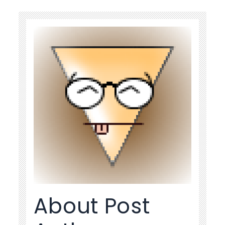
About Post