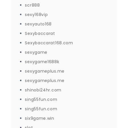
scr888
sexy168vip
sexyauto168
Sexybaccarat
Sexybaccarat168.com
sexygame
sexygame1688k
sexygameplus.me
sexygameplus.me
shinobi24hr.com
sing55fun.com
sing55fun.com
six9game.win
slot