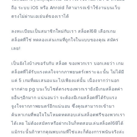
ถือ ระบบ iOS หรือ Anroid ก็สามารถเข้าใช้งานบนเว็บ
ตรงไม่ผ่านเอเย่นต์ของเราได้
ลงทะเบียนเป็นสมาชิกใหม่กับเรา สล็อต168 เลือกเกม
สล็อตที่ใช่ ทดลองเล่นเกมที่ถูกใจในแบบของคุณ สมัคร
เลย!
เป็นยังไงบ้างขอรับกับ สล็อต ของพวกเรา บอกเลยว่า เกม
สล็อตที่ได้รับแรงดลใจจากภาพยนตร์เพราะฉะนั้น ไม่ได้มี
แค่ 5 เกมที่ผมเสนอแนะไปเพียงแค่นั้น เนื่องจากว่านอก
จากค่าย pg บนเว็บไซต์ตรงของพวกเรายังมีเกมสล็อตค่า
ยอื่นๆอีกมาก แน่นอนว่า จะต้องมีเกมสล็อตที่ได้รับแรง
จูงใจจากภาพยนตร์อีกแน่นอน ซึ่งคุณสามารถเข้ามา
ค้นหาเกมที่พอใจในโหมดทดสอบเล่นสล็อตฟรีของพวกเรา
ได้เลย ไม่ต้องสมัครหรือฝากเงินก็ทดสอบเล่นสล็อต168ได้
แม้กระนั้นถ้าหากคุณพบเกมที่ใช่และก็ต้องการพนันจริงล่ะ