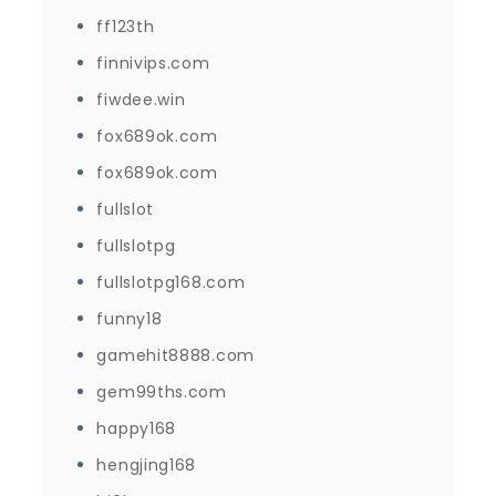
ff123th
finnivips.com
fiwdee.win
fox689ok.com
fox689ok.com
fullslot
fullslotpg
fullslotpg168.com
funny18
gamehit8888.com
gem99ths.com
happy168
hengjing168