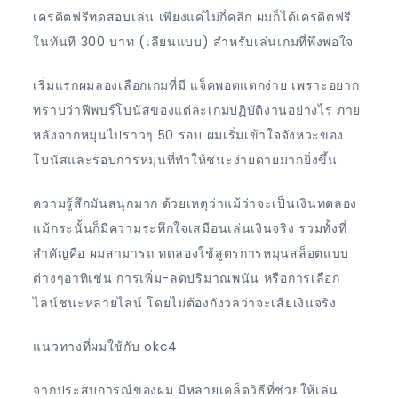
เครดิตฟรีทดสอบเล่น เพียงแค่ไม่กี่คลิก ผมก็ได้เครดิตฟรี
ในทันที 300 บาท (เลียนแบบ) สำหรับเล่นเกมที่พึงพอใจ
เริ่มแรกผมลองเลือกเกมที่มี แจ็คพอตแตกง่าย เพราะอยาก
ทราบว่าฟีพบร์โบนัสของแต่ละเกมปฏิบัติงานอย่างไร ภาย
หลังจากหมุนไปราวๆ 50 รอบ ผมเริ่มเข้าใจจังหวะของ
โบนัสและรอบการหมุนที่ทำให้ชนะง่ายดายมากยิ่งขึ้น
ความรู้สึกมันสนุกมาก ด้วยเหตุว่าแม้ว่าจะเป็นเงินทดลอง
แม้กระนั้นก็มีความระทึกใจเสมือนเล่นเงินจริง รวมทั้งที่
สำคัญคือ ผมสามารถ ทดลองใช้สูตรการหมุนสล็อตแบบ
ต่างๆอาทิเช่น การเพิ่ม-ลดปริมาณพนัน หรือการเลือก
ไลน์ชนะหลายไลน์ โดยไม่ต้องกังวลว่าจะเสียเงินจริง
แนวทางที่ผมใช้กับ okc4
จากประสบการณ์ของผม มีหลายเคล็ดวิธีที่ช่วยให้เล่น