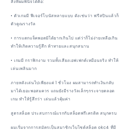
สิ่งที่ผมพินิจได้คือ:
• ตัวเกมมี ฟีเจอร์โบนัสหลายแบบ ดังเช่นว่า ฟรีสปินแล้วก็
ตัวคูณรางวัล
• การแตกแจ็คพอตมิได้ยากเกินไป แต่ว่าก็ไม่ง่ายเหลือเกิน
ทำให้เกิดความรู้สึก ท้าทายและสนุกสนาน
• เกมมี กราฟิกงาม รวมทั้งเสียงเอฟเฟกต์เหมือนจริง ทำให้
เล่นเพลินมาก
ภายหลังเล่นไปเพียงแค่ 1 ชั่วโมง ผมสามารถทำเงินกลับ
มาได้เยอะพอสมควร แถมยังมีรางวัลเล็กๆกระจายตลอด
เกม ทำให้รู้สึกว่า เล่นแล้วคุ้มค่า
สูตรสล็อต ประสบการณ์แรกกับสล็อตฟรีเครดิต สนุกครบ
ผมเริ่มจากการสมัครเป็นสมาชิกเว็บไซต์สล็อต okc4 ที่มี