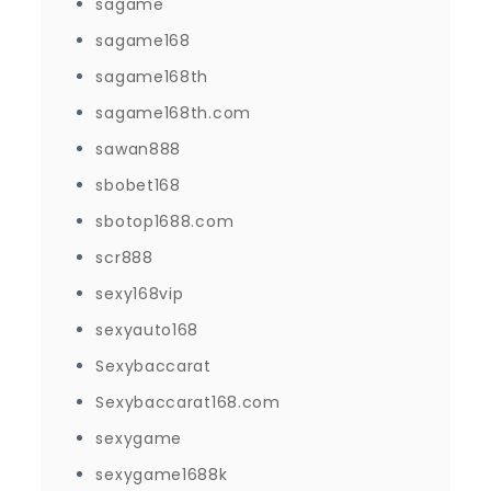
sagame
sagame168
sagame168th
sagame168th.com
sawan888
sbobet168
sbotop1688.com
scr888
sexy168vip
sexyauto168
Sexybaccarat
Sexybaccarat168.com
sexygame
sexygame1688k