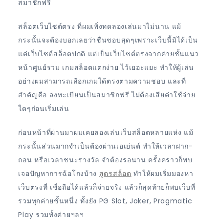
สมาชิกฟรี
สล็อตเว็บไซต์ตรง ที่ผมเพิ่งทดลองเล่นมาไม่นาน แม้
กระนั้นจะต้องบอกเลยว่าชื่นชอบสุดๆเพราะเว็บนี้มิได้เป็น
แค่เว็บไซต์สล็อตปกติ แต่เป็นเว็บไซต์ตรงจากค่ายชั้นแนว
หน้าศูนย์รวม เกมสล็อตแตกง่าย ไว้เยอะแยะ ทำให้ผู้เล่น
อย่างผมสามารถเลือกเกมได้ตรงตามความชอบ และที่
สำคัญคือ ลงทะเบียนเป็นสมาชิกฟรี ไม่ต้องเสียค่าใช้จ่าย
ใดๆก่อนเริ่มเล่น
ก่อนหน้าที่ผ่านมาผมเคยลองเล่นเว็บสล็อตหลายแห่ง แม้
กระนั้นส่วนมากจำเป็นต้องผ่านเอเย่นต์ ทำให้เวลาฝาก-
ถอน หรือเวลาชนะรางวัล จำต้องรอนาน ครั้งคราวก็พบ
เจอปัญหาการฉ้อโกงบ้าง
สูตรสล็อต
ทำให้ผมเริ่มมองหา
เว็บตรงที่ เชื่อถือได้แล้วก็จ่ายจริง แล้วก็สุดท้ายก็พบเว็บที่
รวมทุกค่ายชั้นหนึ่ง ทั้งยัง PG Slot, Joker, Pragmatic
Play รวมทั้งค่ายฯลฯ