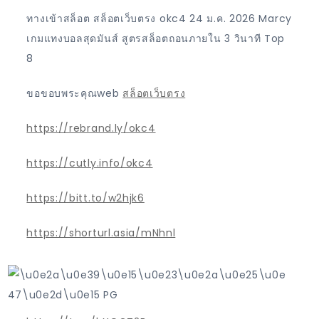
ทางเข้าสล็อต สล็อตเว็บตรง okc4 24 ม.ค. 2026 Marcy
เกมแทงบอลสุดมันส์ สูตรสล็อตถอนภายใน 3 วินาที Top
8
ขอขอบพระคุณweb
สล็อตเว็บตรง
https://rebrand.ly/okc4
https://cutly.info/okc4
https://bitt.to/w2hjk6
https://shorturl.asia/mNhnl