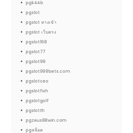
pgk44b
pgslot
pgslot ทางเข้า
pgslot เว็บตรง
pgslot168
pgslot77
pgslot99
pgslot999bets.com
pgslotceo
pgslotfish
pgslotgolf
pgslotth
pgzeus88win.com
pgสล็อต