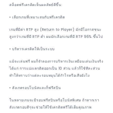
สล็อตฟรีเครดิตเห็นผลลัพธ์ดีขึ้น:
• เลือกเกมที่เหมาะสมกับฟรีเครดิต
เกมที่มีค่า RTP สูง (Return to Player) มักมีโอกาสชนะ
สูงกว่าเกมที่มี RTP ต่ำ ผมมักเลือกเกมที่มี RTP 96% ขึ้นไป
• บริหารเครดิตให้เป็นระบบ
แม้จะเล่นฟรี ผมก็จำลองการบริหารเงินเหมือนเล่นเงินจริง
ได้แก่ การแบ่งเครดิตออกเป็น 10 ส่วน แล้วก็ใช้ทีละส่วน
ทำให้ทราบว่าแต่ละรอบหมุนได้กำไรหรือเสียยังไง
• สังเกตรอบโบนัสและก็ฟรีสปิน
ในหลายเกมจะมีรอบฟรีสปินหรือโบนัสพิเศษ ถ้าหากเรา
สังเกตรอบดีๆจะช่วยให้ใช้เครดิตฟรีได้เต็มคุณภาพ