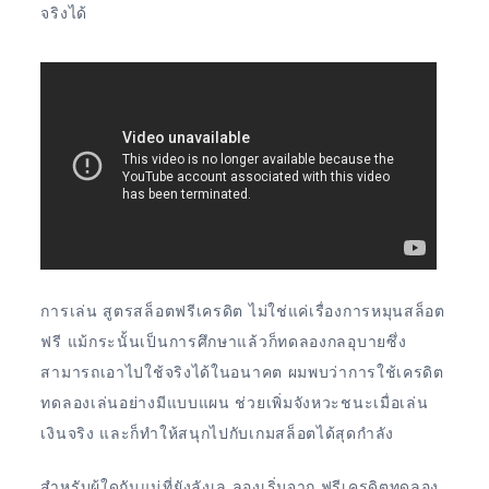
จริงได้
การเล่น สูตรสล็อตฟรีเครดิต ไม่ใช่แค่เรื่องการหมุนสล็อต
ฟรี แม้กระนั้นเป็นการศึกษาแล้วก็ทดลองกลอุบายซึ่ง
สามารถเอาไปใช้จริงได้ในอนาคต ผมพบว่าการใช้เครดิต
ทดลองเล่นอย่างมีแบบแผน ช่วยเพิ่มจังหวะชนะเมื่อเล่น
เงินจริง และก็ทำให้สนุกไปกับเกมสล็อตได้สุดกำลัง
สำหรับผู้ใดกันแน่ที่ยังลังเล ลองเริ่มจาก ฟรีเครดิตทดลอง