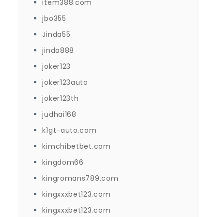
item388.com
jbo355
Jinda55
jinda888
joker123
joker123auto
joker123th
judhai168
k1gt-auto.com
kimchibetbet.com
kingdom66
kingromans789.com
kingxxxbet123.com
kingxxxbet123.com