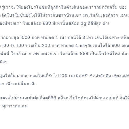
รู่เราจะให้มองโปรโมชั่นที่ลูกค้าในต่างถิ่นของเรารักนักรักครึ้ม ของ
ะจัดโปรโมชั่นยังไงให้ไม่ราวกับชาวบ้านเขา มาเริ่มกันเลยดีกว่า เอา
งที่พวกเรา ไทยสล็อต 888 มีเท่านั้นสล็อต pg ที่ดีที่สุด ฝ่า!
มากมายสุด 1000 บาท ทำยอด 4 เท่า ถอนได้ 3 เท่า เล่นได้เฉพาะ สล็
าก 100 รับ 100 รวมเป็น 200 บาท ทำยอด 4 พอๆกับเล่นให้ได้ 800 ถอน
ั่นนี้ ใจกล้ามาก เพราะพวกเรา ไทยสล็อต 888 เป็นเว็บไซต์ใหม่ มัน
ะชิลๆ
สุดไม่อั้น ฝากมากแค่ไหนก็รับไป 10% เครดิตฟรี! ข้อจำกัดคือ เพียงแค
ลา เพียงแค่นั้นยะจ๊ะ
็บตรงไม่ผ่านเอเย่นต์สล็อต888 สล็อตเว็บไซต์ตรงไม่ผ่านเอเย่นต์ จัดให
ด ทุกการกดเล่น