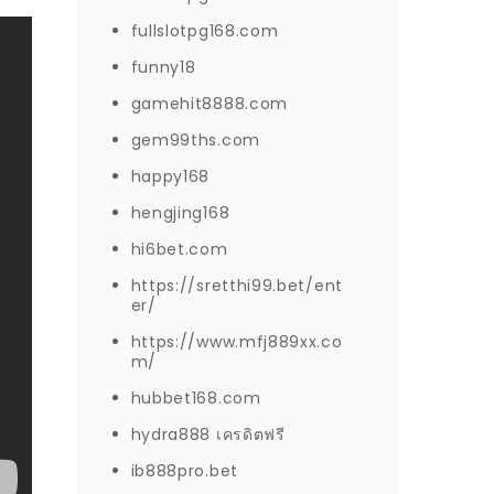
fullslotpg168.com
funny18
gamehit8888.com
gem99ths.com
happy168
hengjing168
hi6bet.com
https://sretthi99.bet/ent
er/
https://www.mfj889xx.co
m/
hubbet168.com
hydra888 เครดิตฟรี
ib888pro.bet