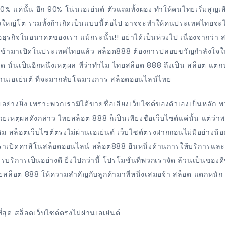
10% แค่นั้น อีก 90% โน่นเอเย่นต์ ตัวแถมทั้งผอง ทำให้คนไทยเริ่มสูญเส
งใหญ่โต รวมทั้งถ้าเกิดเป็นแบบนี้ต่อไป อาจจะทำให้คนประเทศไทยจะไ
ุรกิจในอนาคตของเรา แม้กระนั้น!! อย่าได้เป็นห่วงไป เนื่องจากว่า 
สุด ได้เข้ามาเปิดในประเทศไทยแล้ว สล็อต888 ต้องการปลอบขวัญกำลังใจ
ั่นเป็นอีกหนึ่งเหตุผล ที่ว่าทำไม ไทยสล็อต 888 ถึงเป็น สล็อต แตก
ผ่านเอเย่นต์ ที่จะมากลับโฉมวงการ สล็อตออนไลน์ไทย
อย่างยิ่ง เพราะพวกเรามิได้ขายชื่อเสียงเว็บไซต์ของตัวเองเป็นหลัก 
ยเหตุผลดังกล่าว ไทยสล็อต 888 ก็เป็นเพียงชื่อเว็บไซต์แค่นั้น แต่ว่า
ดิม สล็อตเว็บไซต์ตรงไม่ผ่านเอเย่นต์ เว็บไซต์ตรงฝากถอนไม่มีอย่างน้อ
เราเปิดคาสิโนสล็อตออนไลน์ สล็อต888 ยืนหนึ่งด้านการให้บริการแล
บริการเป็นอย่างดี ยิ่งไปกว่านี้ โปรโมชั่นที่พวกเราจัด ล้วนเป็นของด
ล็อต 888 ให้ความสำคัญกับลูกค้ามาที่หนึ่งเสมอจ้า สล็อต แตกหนัก ก
สุด สล็อตเว็บไซต์ตรงไม่ผ่านเอเย่นต์