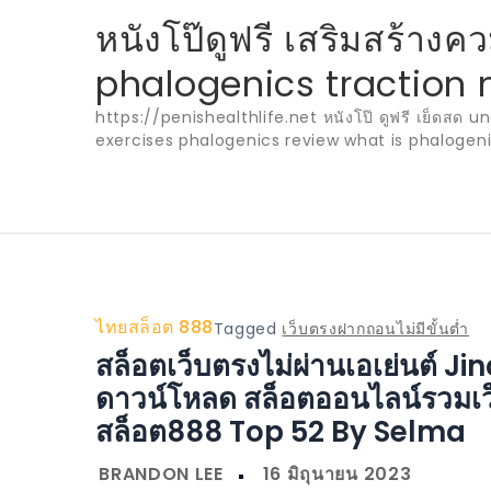
Skip
หนังโป๊ดูฟรี เสริมสร้างควม
to
phalogenics traction 
content
https://penishealthlife.net หนังโป๊ ดูฟรี เย็ดสด 
exercises phalogenics review what is phalogen
ไทยสล็อต 888
Tagged
เว็บตรงฝากถอนไม่มีขั้นต่ำ
สล็อตเว็บตรงไม่ผ่านเอเย่นต์ 
ดาวน์โหลด สล็อตออนไลน์รวมเว
สล็อต888 Top 52 By Selma