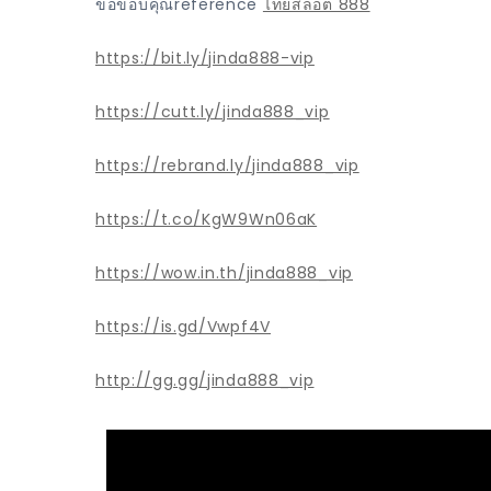
ขอขอบคุณreference
ไทยสล็อต 888
https://bit.ly/jinda888-vip
https://cutt.ly/jinda888_vip
https://rebrand.ly/jinda888_vip
https://t.co/KgW9Wn06aK
https://wow.in.th/jinda888_vip
https://is.gd/Vwpf4V
http://gg.gg/jinda888_vip