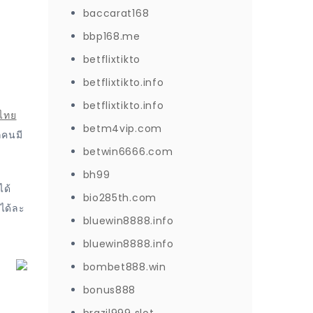
baccarat168
bbp168.me
betflixtikto
betflixtikto.info
betflixtikto.info
ไทย
betm4vip.com
กคนมี
betwin6666.com
bh99
ได้
bio285th.com
ได้ละ
bluewin8888.info
bluewin8888.info
bombet888.win
bonus888