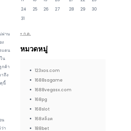
24
25
26
27
28
29
30
31
« ก.ค.
่ผ่าน
ของ
หมวดหมู่
างแดน
 ใน
ูกค้า
123xos.com
มาถึง
1688sagame
นี้
1688vegasx.com
168pg
168slot
168สล็อต
่อน
้ว่า
188bet