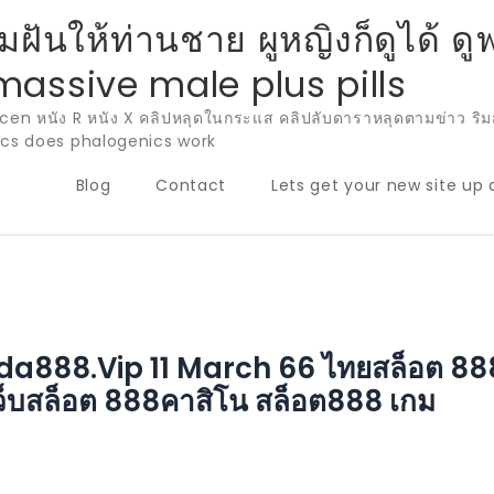
ฝันให้ท่านชาย ผูหญิงก็ดูได้ ดูฟรี
massive male plus pills
uncen หนัง R หนัง X คลิปหลุดในกระแส คลิปลับดาราหลุดตามข่าว ร
ics does phalogenics work
Blog
Contact
Lets get your new site up 
Jinda888.vip 11 March 66 ไทยสล็อต 88
็บสล็อต 888คาสิโน สล็อต888 เกม