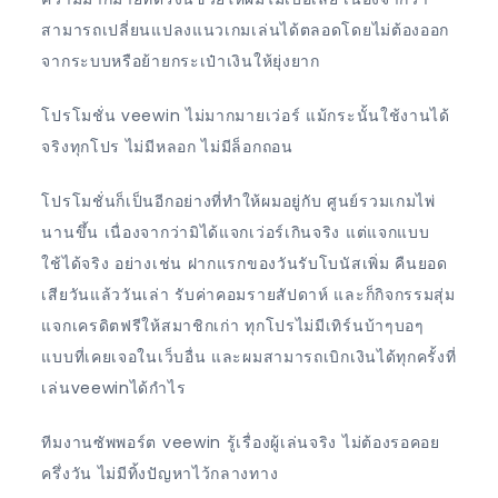
สามารถเปลี่ยนแปลงแนวเกมเล่นได้ตลอดโดยไม่ต้องออก
จากระบบหรือย้ายกระเป๋าเงินให้ยุ่งยาก
โปรโมชั่น veewin ไม่มากมายเว่อร์ แม้กระนั้นใช้งานได้
จริงทุกโปร ไม่มีหลอก ไม่มีล็อกถอน
โปรโมชั่นก็เป็นอีกอย่างที่ทำให้ผมอยู่กับ ศูนย์รวมเกมไพ่
นานขึ้น เนื่องจากว่ามิได้แจกเว่อร์เกินจริง แต่แจกแบบ
ใช้ได้จริง อย่างเช่น ฝากแรกของวันรับโบนัสเพิ่ม คืนยอด
เสียวันแล้ววันเล่า รับค่าคอมรายสัปดาห์ และก็กิจกรรมสุ่ม
แจกเครดิตฟรีให้สมาชิกเก่า ทุกโปรไม่มีเทิร์นบ้าๆบอๆ
แบบที่เคยเจอในเว็บอื่น และผมสามารถเบิกเงินได้ทุกครั้งที่
เล่นveewinได้กำไร
ทีมงานซัพพอร์ต veewin รู้เรื่องผู้เล่นจริง ไม่ต้องรอคอย
ครึ่งวัน ไม่มีทิ้งปัญหาไว้กลางทาง