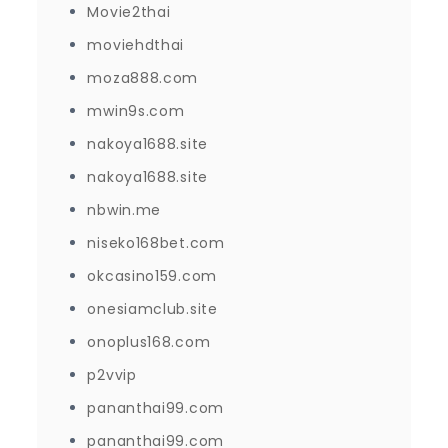
Movie2thai
moviehdthai
moza888.com
mwin9s.com
nakoya1688.site
nakoya1688.site
nbwin.me
niseko168bet.com
okcasino159.com
onesiamclub.site
onoplus168.com
p2vvip
pananthai99.com
pananthai99.com