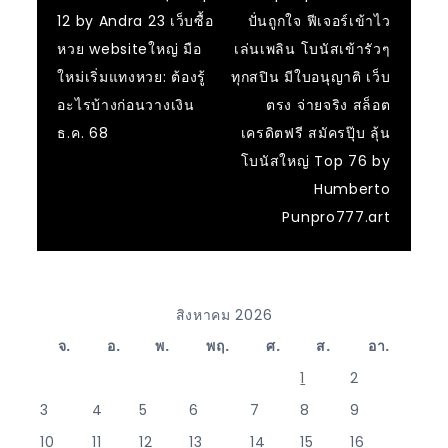
เรื่อง
12 by Andra 23 เว็บซื้อ
ปั่นถูกใจ ฟีเจอร์เข้าไว
หวย websiteใหญ่ มือ
เล่นเพลิน โบนัสเข้ารัวๆ
ใหม่เริ่มแทงหวย: ต้องรู้
ทุกสปิน มีใบอนุญาติ เว็บ
อะไรบ้างก่อนวางเงิน
ตรง จ่ายจริง สล็อต
ธ.ค. 68
เครดิตฟรี สมัครปุ๊บ ลุ้น
โบนัสใหญ่ Top 76 by
Humberto
Punpro777.art
สิงหาคม 2026
จ.
อ.
พ.
พฤ.
ศ.
ส.
อา.
1
2
3
4
5
6
7
8
9
10
11
12
13
14
15
16