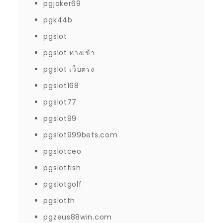
pgjoker69
pgk44b
pgslot
pgslot ทางเข้า
pgslot เว็บตรง
pgslot168
pgslot77
pgslot99
pgslot999bets.com
pgslotceo
pgslotfish
pgslotgolf
pgslotth
pgzeus88win.com