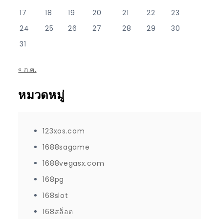
17
18
19
20
21
22
23
24
25
26
27
28
29
30
31
« ก.ค.
หมวดหมู่
123xos.com
1688sagame
1688vegasx.com
168pg
168slot
168สล็อต