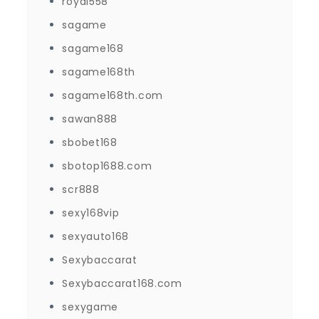
royal558
sagame
sagame168
sagame168th
sagame168th.com
sawan888
sbobet168
sbotop1688.com
scr888
sexy168vip
sexyauto168
Sexybaccarat
Sexybaccarat168.com
sexygame