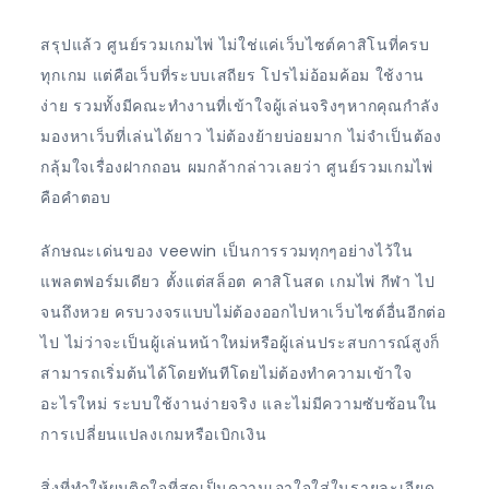
สรุปแล้ว ศูนย์รวมเกมไพ่ ไม่ใช่แค่เว็บไซต์คาสิโนที่ครบ
ทุกเกม แต่คือเว็บที่ระบบเสถียร โปรไม่อ้อมค้อม ใช้งาน
ง่าย รวมทั้งมีคณะทำงานที่เข้าใจผู้เล่นจริงๆหากคุณกำลัง
มองหาเว็บที่เล่นได้ยาว ไม่ต้องย้ายบ่อยมาก ไม่จำเป็นต้อง
กลุ้มใจเรื่องฝากถอน ผมกล้ากล่าวเลยว่า ศูนย์รวมเกมไพ่
คือคำตอบ
ลักษณะเด่นของ veewin เป็นการรวมทุกๆอย่างไว้ใน
แพลตฟอร์มเดียว ตั้งแต่สล็อต คาสิโนสด เกมไพ่ กีฬา ไป
จนถึงหวย ครบวงจรแบบไม่ต้องออกไปหาเว็บไซต์อื่นอีกต่อ
ไป ไม่ว่าจะเป็นผู้เล่นหน้าใหม่หรือผู้เล่นประสบการณ์สูงก็
สามารถเริ่มต้นได้โดยทันทีโดยไม่ต้องทำความเข้าใจ
อะไรใหม่ ระบบใช้งานง่ายจริง และไม่มีความซับซ้อนใน
การเปลี่ยนแปลงเกมหรือเบิกเงิน
สิ่งที่ทำให้ผมติดใจที่สุดเป็นความเอาใจใส่ในรายละเอียด