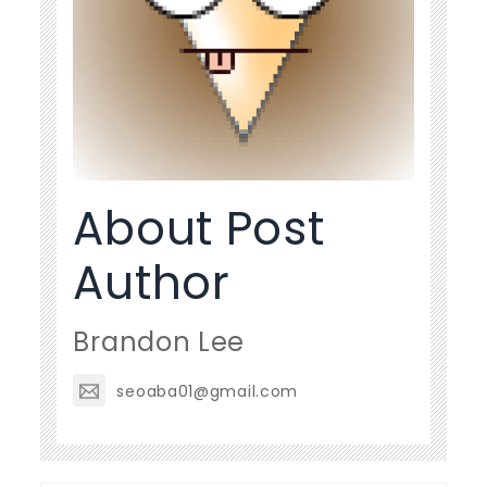
About Post
Author
Brandon Lee
seoaba01@gmail.com