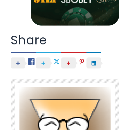
Share