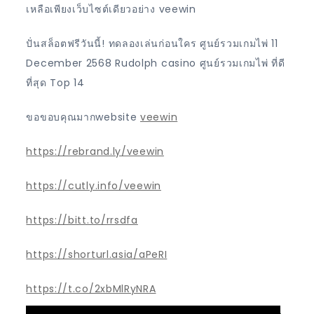
เหลือเพียงเว็บไซต์เดียวอย่าง veewin
ปั่นสล็อตฟรีวันนี้! ทดลองเล่นก่อนใคร ศูนย์รวมเกมไพ่ 11
December 2568 Rudolph casino ศูนย์รวมเกมไพ่ ที่ดี
ที่สุด Top 14
ขอขอบคุณมากwebsite
veewin
https://rebrand.ly/veewin
https://cutly.info/veewin
https://bitt.to/rrsdfa
https://shorturl.asia/aPeRI
https://t.co/2xbMlRyNRA