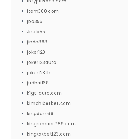
infyplus888.com
item388.com
jbo355
Jinda55
jinda888
joker123
joker123auto
joker123th
judhai168
k1gt-auto.com
kimchibetbet.com
kingdom66
kingromans789.com
kingxxxbet123.com