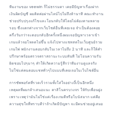
ทีมงานของ veewin ก็ไม่ธรรมดา เคยมีปัญหาเรื่องฝาก
เงินผิดบัญชี ผมติดต่อผ่านไลน์ไปไม่ถึงห้านาที คณะทำงาน
ช่วยปรับปรุงแก้ไขและโอนกลับให้โดยไม่ต้องตามหลาย
รอบ ซึ่งแตกต่างจากเว็บไซต์อื่นที่เคยเจอ จำเป็นต้องคอย
ครึ่งวันกว่าจะตอบกลับอีกครั้งหนึ่งผมเจอปัญหาเวลาเข้า
เกมแล้วจอโหลดไม่ขึ้น แจ้งไปทางแชทสดในเว็บศูนย์รวม
เกมไพ่ พนักงานตอบกลับในเวลาไม่ถึง 2 นาที และก็ให้คำ
ปรึกษาพร้อมตรวจตราสถานะระบบทันที ไม่โยนความรับ
ผิดชอบไปๆมาๆ ทำให้เกิดความรู้สึกว่าทีมงานดูแลจริง
ไม่ใช่แค่คนตอบแชททั่วๆไปแบบที่เคยเจอในเว็บไซต์อื่น
การซัพพอร์ตที่รวดเร็วรวมทั้งใส่ใจอย่างงี้เป็นอีกหนึ่ง
เหตุผลที่ผมกล้าเสนอแนะ คาสิโนครบวงจร ให้กับเพื่อนฝูง
เพราะเหตุว่ามันไม่ใช่แค่เรื่องเกมดีหรือโบนัสมาก แต่คือ
ความสุขใจที่ทราบดีว่าถ้าเกิดมีปัญหา จะมีคนช่วยอยู่เสมอ