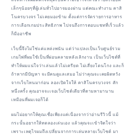
เล็กๆน้อยๆที่ผู้เล่นทั่วไปอาจมองผ่าน แต่คณะทำงาน คาสิ
โนครบวงจร ไม่เคยมองข้าม ตั้งแต่การจัดรายการอาหาร
การเลือกเกมประสิทธิภาพ ไปจนถึงการตอบแชทที่เร็วแล้ว
ก็มืออาชีพ
เว็บนี้จึงไม่ใช่แค่แหล่งพนัน แต่ว่าแปลงเป็นเว็บศูนย์รวม
เกมไพ่ที่ผมใช้เป็นที่ผ่อนคลายหลังเลิกงาน เป็นเว็บไซต์ที่
ทำให้ผมแน่ใจว่าเล่นแล้วไม่เครียด ไม่เสี่ยงโดนโกง และก็
ถ้าหากมีปัญหา จะมีคนดูแลเสมอ ไม่ว่าคุณจะเคยผิดหวัง
จากเว็บไหนมาก่อน ลองเปิดใจให้ คาสิโนครบวงจร สัก
หนึ่งครั้ง คุณอาจจะเจอเว็บไซต์เดียวที่ตามหามานาน
เหมือนที่ผมเจอก็ได้
ผมไม่อยากให้คุณเชื่อเพียงแค่เนื่องจากว่าอ่านรีวิวนี้ แม้
กระนั้นอยากให้ทดลองเล่นเอง แล้วคุณจะเข้าจิตใจว่า
เพราะเหตุไรผมถึงเปลี่ยนจากการเล่นหลายเว็บไซต์ มา