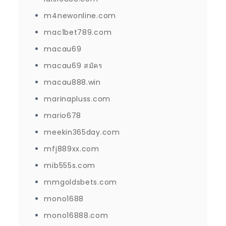
m4newonline.com
mac1bet789.com
macau69
macau69 สมัคร
macau888.win
marinapluss.com
mario678
meekin365day.com
mfj889xx.com
mib555s.com
mmgoldsbets.com
mono1688
mono16888.com