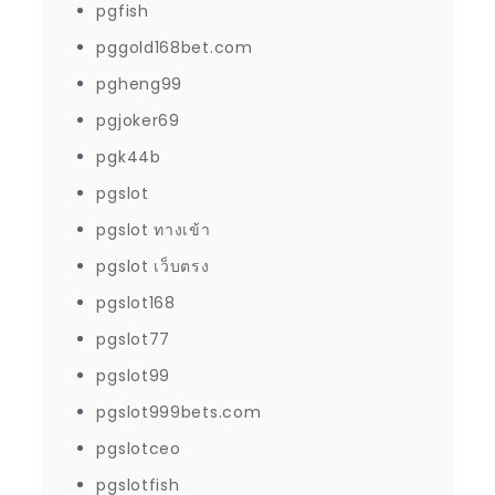
pgfish
pggold168bet.com
pgheng99
pgjoker69
pgk44b
pgslot
pgslot ทางเข้า
pgslot เว็บตรง
pgslot168
pgslot77
pgslot99
pgslot999bets.com
pgslotceo
pgslotfish