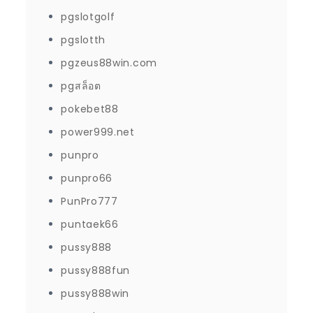
pgslotgolf
pgslotth
pgzeus88win.com
pgสล็อต
pokebet88
power999.net
punpro
punpro66
PunPro777
puntaek66
pussy888
pussy888fun
pussy888win