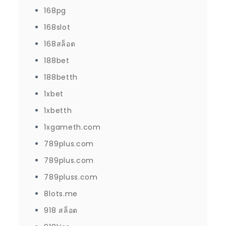
168pg
168slot
168สล็อต
188bet
188betth
1xbet
1xbetth
1xgameth.com
789plus.com
789plus.com
789pluss.com
8lots.me
918 สล็อต