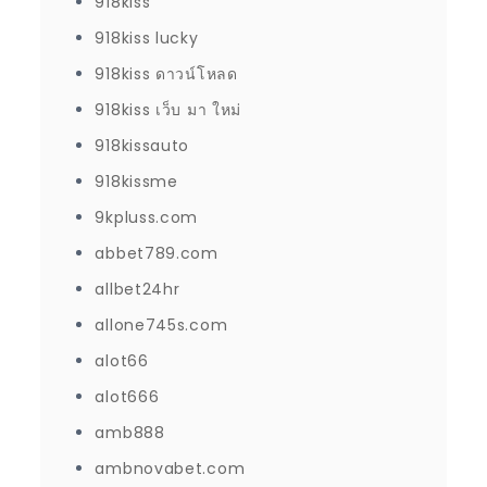
918kiss
918kiss lucky
918kiss ดาวน์โหลด
918kiss เว็บ มา ใหม่
918kissauto
918kissme
9kpluss.com
abbet789.com
allbet24hr
allone745s.com
alot66
alot666
amb888
ambnovabet.com