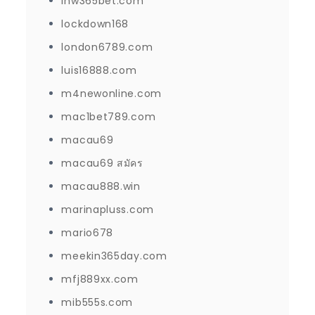
lnw365bet.com
lockdown168
london6789.com
luis16888.com
m4newonline.com
mac1bet789.com
macau69
macau69 สมัคร
macau888.win
marinapluss.com
mario678
meekin365day.com
mfj889xx.com
mib555s.com