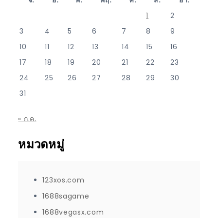
จ.
อ.
พ.
พฤ.
ศ.
ส.
อา.
1
2
3
4
5
6
7
8
9
10
11
12
13
14
15
16
17
18
19
20
21
22
23
24
25
26
27
28
29
30
31
« ก.ค.
หมวดหมู่
123xos.com
1688sagame
1688vegasx.com