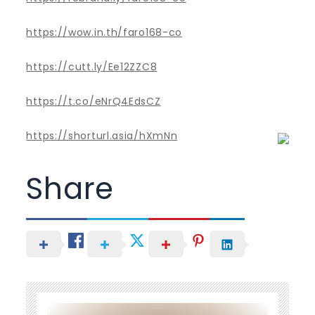
https://wow.in.th/faro168-co
https://cutt.ly/Ee12ZZC8
https://t.co/eNrQ4EdsCZ
https://shorturl.asia/hXmNn
Share