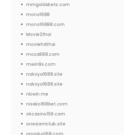
mmgoldsbets.com
mono1688
mono16888.com
Movie2thai
moviehdthai
moza888.com
mwin9s.com
nakoya1688.site
nakoya1688.site
nbwin.me
niseko168bet.com
okcasino159.com
onesiamclub.site
onoplus168.com