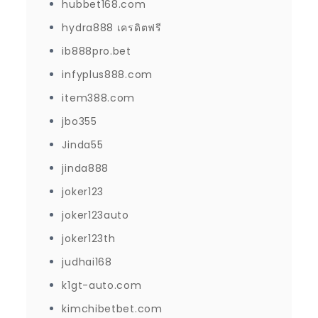
hubbet168.com
hydra888 เครดิตฟรี
ib888pro.bet
infyplus888.com
item388.com
jbo355
Jinda55
jinda888
joker123
joker123auto
joker123th
judhai168
k1gt-auto.com
kimchibetbet.com