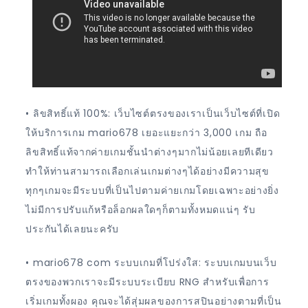
• ลิขสิทธิ์แท้ 100%: เว็บไซต์ตรงของเราเป็นเว็บไซต์ที่เปิด
ให้บริการเกม mario678 เยอะแยะกว่า 3,000 เกม ถือ
ลิขสิทธิ์แท้จากค่ายเกมชั้นนำต่างๆมากไม่น้อยเลยทีเดียว
ทำให้ท่านสามารถเลือกเล่นเกมต่างๆได้อย่างมีความสุข
ทุกๆเกมจะมีระบบที่เป็นไปตามค่ายเกมโดยเฉพาะอย่างยิ่ง
ไม่มีการปรับแก้หรือล็อกผลใดๆก็ตามทั้งหมดแน่ๆ รับ
ประกันได้เลยนะครับ
• mario678 com ระบบเกมที่โปร่งใส: ระบบเกมบนเว็บ
ตรงของพวกเราจะมีระบบระเบียบ RNG สำหรับเพื่อการ
เริ่มเกมทั้งผอง คุณจะได้สุ่มผลของการสปินอย่างตามที่เป็น