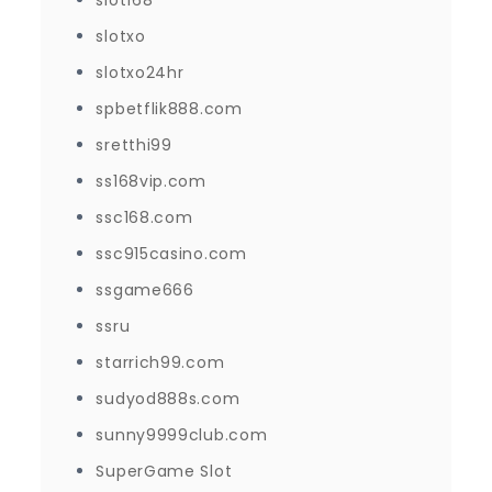
slot168
slotxo
slotxo24hr
spbetflik888.com
sretthi99
ss168vip.com
ssc168.com
ssc915casino.com
ssgame666
ssru
starrich99.com
sudyod888s.com
sunny9999club.com
SuperGame Slot