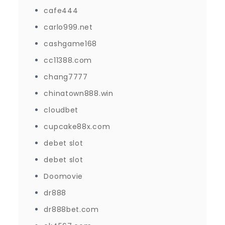
cafe444
carlo999.net
cashgame168
cc11388.com
chang7777
chinatown888.win
cloudbet
cupcake88x.com
debet slot
debet slot
Doomovie
dr888
dr888bet.com