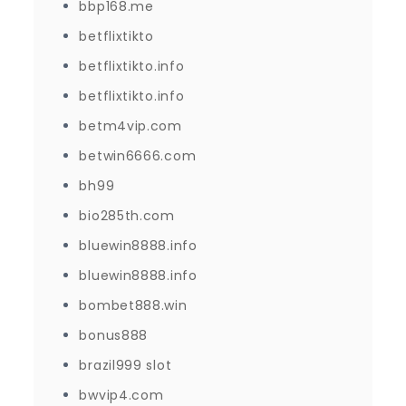
bbp168.me
betflixtikto
betflixtikto.info
betflixtikto.info
betm4vip.com
betwin6666.com
bh99
bio285th.com
bluewin8888.info
bluewin8888.info
bombet888.win
bonus888
brazil999 slot
bwvip4.com