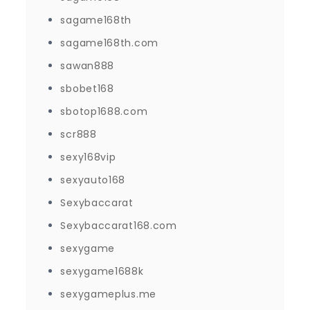
sagame168th
sagame168th.com
sawan888
sbobet168
sbotop1688.com
scr888
sexy168vip
sexyauto168
Sexybaccarat
Sexybaccarat168.com
sexygame
sexygame1688k
sexygameplus.me