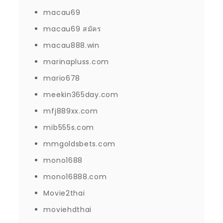
macau69
macau69 สมัคร
macau888.win
marinapluss.com
mario678
meekin365day.com
mfj889xx.com
mib555s.com
mmgoldsbets.com
mono1688
mono16888.com
Movie2thai
moviehdthai