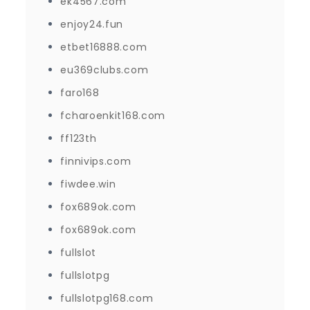
ek4567.com
enjoy24.fun
etbet16888.com
eu369clubs.com
faro168
fcharoenkit168.com
ff123th
finnivips.com
fiwdee.win
fox689ok.com
fox689ok.com
fullslot
fullslotpg
fullslotpg168.com