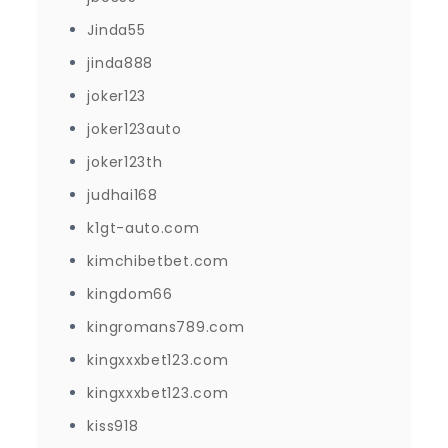
Jinda55
jinda888
joker123
joker123auto
joker123th
judhai168
k1gt-auto.com
kimchibetbet.com
kingdom66
kingromans789.com
kingxxxbet123.com
kingxxxbet123.com
kiss918