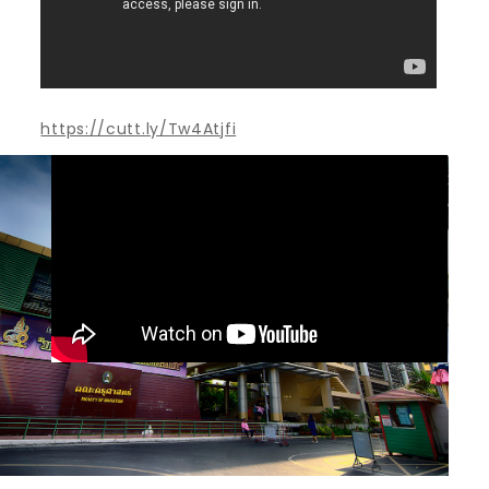
https://cutt.ly/Tw4Atjfi