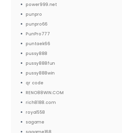
power999.net
punpro
punpro66
PunPro777
puntaek66
pussy888
pussy888fun
pussy888win
qr code
RENO88WIN.COM
rich8188.com
royal558
sagame
sagame168