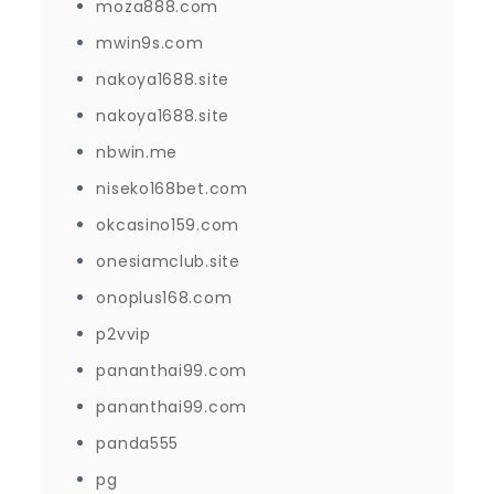
moza888.com
mwin9s.com
nakoya1688.site
nakoya1688.site
nbwin.me
niseko168bet.com
okcasino159.com
onesiamclub.site
onoplus168.com
p2vvip
pananthai99.com
pananthai99.com
panda555
pg