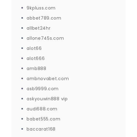
9kpluss.com
abbet789.com
allbet24hr
allone745s.com
alot66
alot666
amb888
ambnovabet.com
asb9999.com
askyouwin888 vip
audi688.com
babet555.com
baccarat168