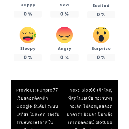
Happy
Sad
Excited
0
%
0
%
0
%
Sleepy
Angry
Surprise
0
%
0
%
0
%
แนะแนว
Previous:
Punpro77
Next:
Slot66 เจ้าใหญ่
เว็บสล็อตติดหน้า
ที่สุดในเอเชีย รองรับทรู
เรื่อง
Google อันดับ1 ระบบ
วอเล็ต ไม่ล็อคยูสสล็อต
เสถียร ไม่สะดุด รองรับ
บาคาร่า ยิงปลา ป็อกเด้ง
Truewalletคาสิโน
เทรดบิดคอยน์ alot666