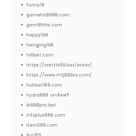
funny18
gamehit8888.com
gem99ths.com
happy168
hengjing168
hi6bet.com
https://sretthi99.bet/enter/
https://www.mfj889xx.com/
hubbet168.com
hydra888 เครดิตฟรี
ib888pro.bet
infyplus888.com
item388.com
jbo355