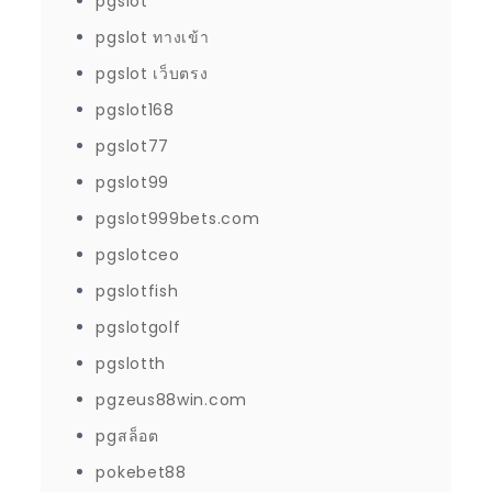
pgslot
pgslot ทางเข้า
pgslot เว็บตรง
pgslot168
pgslot77
pgslot99
pgslot999bets.com
pgslotceo
pgslotfish
pgslotgolf
pgslotth
pgzeus88win.com
pgสล็อต
pokebet88