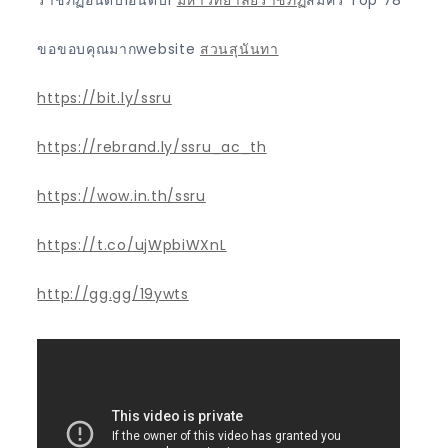
ขอขอบคุณมากwebsite
สวนสุนันทา
https://bit.ly/ssru
https://rebrand.ly/ssru_ac_th
https://wow.in.th/ssru
https://t.co/ujWpbiWXnL
http://gg.gg/19ywts