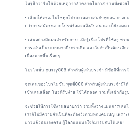
ไม่รู้สึกว่ารีบใช้ด้วยเหตุว่ากลัวคลาดโอกาส รวมทั้งช่วย
• เลือกให้ตรง: ไม่ใช่ทุกโปรจะเหมาะสมกับทุกคน บางเวลา
กว่าการสมัครหลายโปรพร้อมจนถึงสับสน และก็ยังลดควา
• เล่นอย่างมีแผนสำหรับการ: เมื่อรู้เรื่องโปรที่ใช้อยู่ 
การเล่นเป็นระบบมากยิ่งกว่าเดิม และไม่จำเป็นต้องเสี
เนื่องมากขึ้นเรื่อยๆ
โปรโมชั่น pussy888 สำหรับผู้เล่นประจำ มีข้อดีที่การใช้
จุดเด่นของโปรโมชัน พุซซี่888 สำหรับผู้เล่นประจำมิได้วั
เข้าเล่นสล็อต โปรที่รับง่าย ใช้ได้ตลอด รวมทั้งเข้ากั
จะช่วยให้การใช้งานสบายกว่า รวมทั้งวางแผนการเล่นได
เราก็ไม่มีความจำเป็นที่จะต้องวิ่งตามทุกแคมเปญ เพราะเหต
ยาวแล้วนั่นเองครับ ผู้ใดกันแน่พอใจก็มารับกันได้เลย!