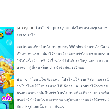
pussy888
โปรโมชั่น pussy888 ที่ดีไซน์มาเพื่อผู้เล่นประ
จุดเด่นยังไง
ผมเห็นคนเลือกโปรโมชั่น pussy888play จำนวนโบนัสก่
เป็นอันดับแรก แต่พอได้งานจริงกลับพบว่าโปรบางแบบรับ
ใช้ได้ครั้งเดียว หรือมีเงื่อนไขที่ไม่ได้ตรงกับรูปแบบการเล่
ต่างจากผู้ที่เล่นสล็อตประจำซึ่งมักมองอีกมุม
พวกเขามิได้สนใจเพียงแค่ว่าโปรไหนให้เยอะที่สุด แม้กระนั
ว่าโปรไหนใช้ได้บ่อยมาก ใช้ได้จริง และช่วยทำให้การเล่น
ครั้งสะดวกมากยิ่งขึ้นกว่า โปรโมชั่นสล็อตที่วางแบบมาเพื่อผ
ประจำมีข้อดีอะไร และเพราะเหตุใดหลายๆคนถึงให้ความใ
กับโปรรูปแบบนี้มากกว่ากันแน่