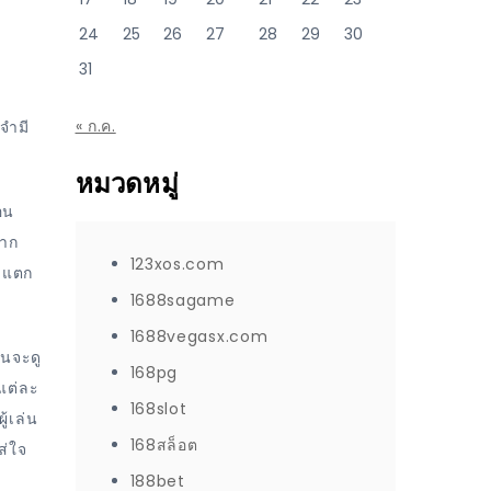
24
25
26
27
28
29
30
31
« ก.ค.
จำมี
หมวดหมู่
อน
ยาก
123xos.com
น แตก
1688sagame
1688vegasx.com
้นจะดู
168pg
แต่ละ
168slot
ู้เล่น
168สล็อต
ส่ใจ
188bet