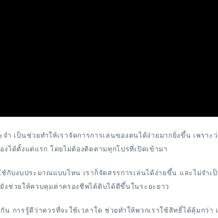
จำ เป็นช่วยทำให้เราจัดการการเล่นของตนได้ง่ายมากยิ่งขึ้น เพราะว
ได้ตั้งแต่แรก โดยไม่ต้องติดตามทุกโปรที่เปิดเข้ามา
ช้กับงบประมาณแบบไหน เราก็จัดสรรการเล่นได้ง่ายขึ้น และไม่จำเป็
้งยังช่วยให้ควบคุมค่าครองชีพได้ดิบได้ดีขึ้นในระยะยาว
 การรู้ดีว่าควรที่จะใช้เวลาใด ช่วยทำให้พวกเราใช้สิทธิ์ได้คุ้มกว่า