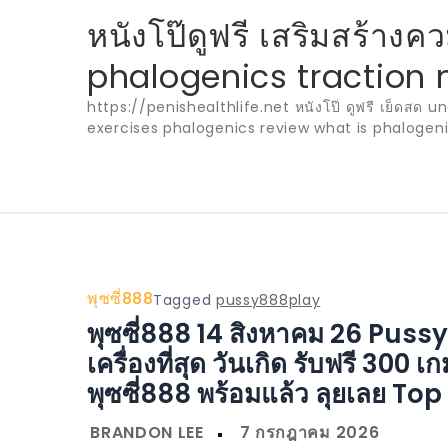
Skip
หนังโป๊ดูฟรี เสริมสร้างควม
to
phalogenics traction 
content
https://penishealthlife.net หนังโป๊ ดูฟรี เย็ดสด 
exercises phalogenics review what is phalogen
พุซซี่888
Tagged
pussy888play
พุซซี่888 14 สิงหาคม 26 Pus
เครื่องที่สุด วันเกิด รับฟรี 30
พุซซี่888 พร้อมแล้ว ลุยเลย 