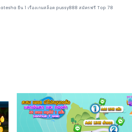
tesha ยืน 1 เรื่องเกมสล็อต pussy888 สมัครฟรี Top 78