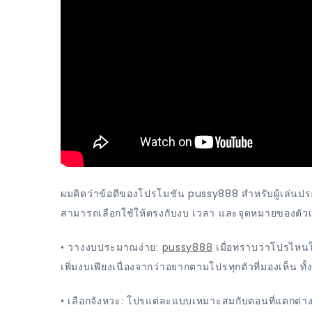
ผมคิดว่าข้อดีของโปรโมชัน pussy888 สำหรับผู้เล่นประ
สามารถเลือกใช้ให้ตรงกับงบ เวลา และจุดหมายของตัวเอง
• วางงบประมาณง่าย:
pussy888
เมื่อทราบว่าโปรไหนใ
เพิ่มงบเพียงเนื่องจากว่าอยากตามโปรทุกตัวที่มองเห็น ทั
• เลือกจังหวะ: โปรแต่ละแบบเหมาะสมกับตอนที่แตกต่างกัน