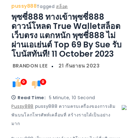
pussy888
Tagged
สล็อต
พุซซี่888 ทางเข้าพุซซี่888
ดาวน์โหลด True Walletสล็อต
เว็บตรง แตกหนัก พุซซี่888 ไม่
ผ่านเอเย่นต์ Top 69 By Sue รับ
โบนัสทันที! 11 October 2023
0
0
Read Time:
5 Minute, 10 Second
Pussy888
pussy888 ความครบเครื่องของการเดิม
พันบนโลกโทรศัพท์เคลื่อนที่ สร้างรายได้เป็นอย่าง
มาก