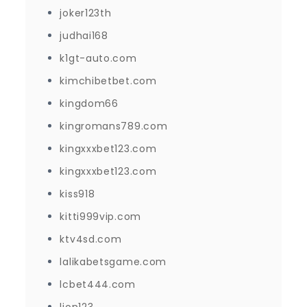
joker123th
judhai168
k1gt-auto.com
kimchibetbet.com
kingdom66
kingromans789.com
kingxxxbet123.com
kingxxxbet123.com
kiss918
kitti999vip.com
ktv4sd.com
lalikabetsgame.com
lcbet444.com