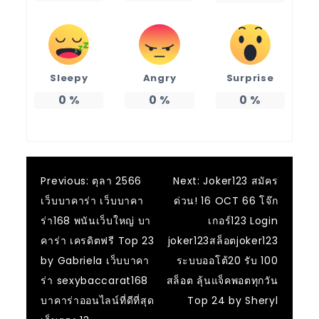
Sleepy
Angry
Surprise
0
%
0
%
0
%
แนะแนว
Previous:
ตุลา 2566
Next:
Joker123 สมัคร
เว็บบาคาร่า เว็บบาคา
ด่วน! 16 OCT 66 โจ๊ก
เรื่อง
ร่า168 พนันเว็บใหญ่ บา
เกอร์123 Login
คาร่า เครดิตฟรี Top 23
joker123สล็อตjoker123
by Gabriela เว็บบาคา
ระบบออโต้20 รับ 100
ร่า sexybaccarat168
สล็อต ลุ้นแจ็คพอตทุกวัน
บาคาร่าออนไลน์ที่ดีที่สุด
Top 24 by Sheryl