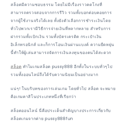
สล็อตมีความชอบธรรม โดยไม่มีเรื่องราวคดโกงที่
สามารถตรวจสอบจากการรีวิว รวมทั้งบอกต่อบคอยการ
จากผู้ใช้งานจริงได้เลย ทั้งยังตัวเลือกการชำระเงินโดย
ทั่วไปพวกเรามีวิธีการจ่ายเงินที่หลากหลาย สำหรับการ
ฝากรวมทั้งเบิกเงิน รวมทั้งบัตรเครดิต กระเป๋าเงิน
อิเล็กทรอนิกส์ และก็การโอนเงินผ่านแบงค์ ความยืดหยุ่น
นี้ทำให้ผู้เล่นสามารถจัดการเงินลงทุนของตนได้สะดวก
สล็อต
ทำไมเกมสล็อต pussy888 อีกทั้งในระบบทั่วๆไป
รวมทั้งออนไลน์ถึงได้รับความนิยมเป็นอย่างมาก
แน่ๆ! ในบริบทของการเล่นเกม โดยทั่วไป สล็อต จะหมาย
คือเกมคาสิโนประเภทหนึ่งที่เรียกว่า
สล็อตออนไลน์ นี่คือประเด็นสำคัญบางประการเกี่ยวกับ
สล็อตเกมจากค่าย pussy888fun