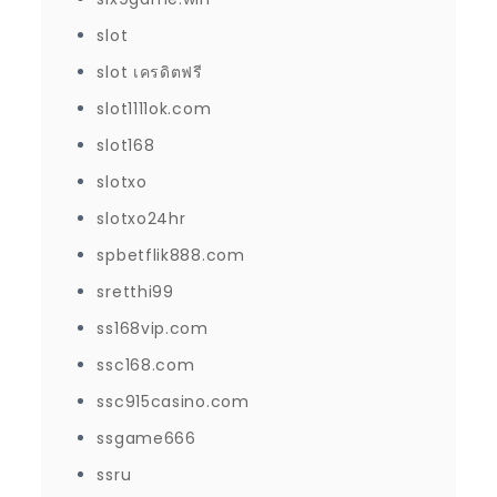
slot
slot เครดิตฟรี
slot1111ok.com
slot168
slotxo
slotxo24hr
spbetflik888.com
sretthi99
ss168vip.com
ssc168.com
ssc915casino.com
ssgame666
ssru