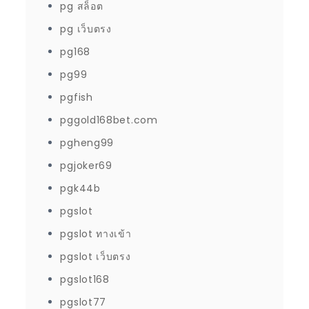
pg สล็อต
pg เว็บตรง
pg168
pg99
pgfish
pggold168bet.com
pgheng99
pgjoker69
pgk44b
pgslot
pgslot ทางเข้า
pgslot เว็บตรง
pgslot168
pgslot77