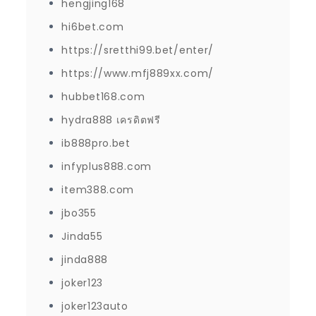
hengjing168
hi6bet.com
https://sretthi99.bet/enter/
https://www.mfj889xx.com/
hubbet168.com
hydra888 เครดิตฟรี
ib888pro.bet
infyplus888.com
item388.com
jbo355
Jinda55
jinda888
joker123
joker123auto