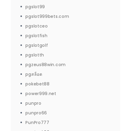
pgslot99
pgslot999bets.com
pgslotceo
pgslotfish
pgslotgolf
pgslotth
pgzeus88win.com
pgสล็อต
pokebet88
power999.net
punpro
punpro66
PunPro777