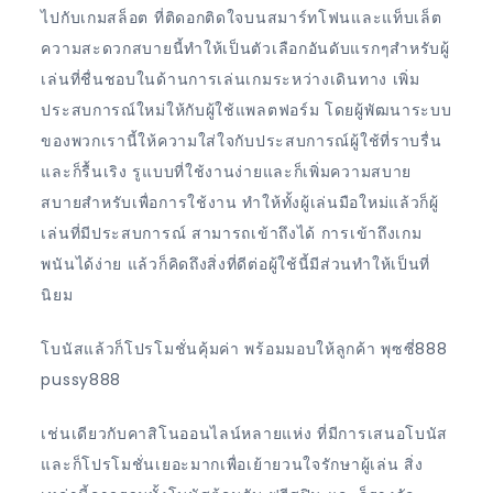
ไปกับเกมสล็อต ที่ติดอกติดใจบนสมาร์ทโฟนและแท็บเล็ต
ความสะดวกสบายนี้ทำให้เป็นตัวเลือกอันดับแรกๆสำหรับผู้
เล่นที่ชื่นชอบในด้านการเล่นเกมระหว่างเดินทาง เพิ่ม
ประสบการณ์ใหม่ให้กับผู้ใช้แพลตฟอร์ม โดยผู้พัฒนาระบบ
ของพวกเรานี้ให้ความใส่ใจกับประสบการณ์ผู้ใช้ที่ราบรื่น
และก็รื้นเริง รูแบบที่ใช้งานง่ายและก็เพิ่มความสบาย
สบายสำหรับเพื่อการใช้งาน ทำให้ทั้งผู้เล่นมือใหม่แล้วก็ผู้
เล่นที่มีประสบการณ์ สามารถเข้าถึงได้ การเข้าถึงเกม
พนันได้ง่าย แล้วก็คิดถึงสิ่งที่ดีต่อผู้ใช้นี้มีส่วนทำให้เป็นที่
นิยม
โบนัสแล้วก็โปรโมชั่นคุ้มค่า พร้อมมอบให้ลูกค้า พุซซี่888
pussy888
เช่นเดียวกับคาสิโนออนไลน์หลายแห่ง ที่มีการเสนอโบนัส
และก็โปรโมชั่นเยอะมากเพื่อเย้ายวนใจรักษาผู้เล่น สิ่ง