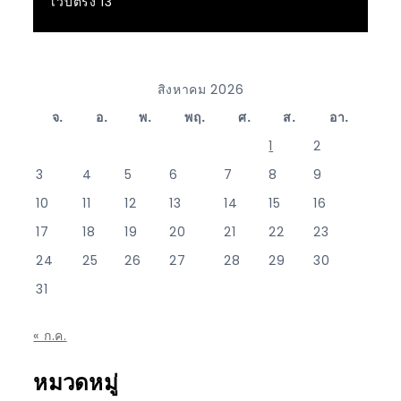
เว็บตรง 13
สิงหาคม 2026
จ.
อ.
พ.
พฤ.
ศ.
ส.
อา.
1
2
3
4
5
6
7
8
9
10
11
12
13
14
15
16
17
18
19
20
21
22
23
24
25
26
27
28
29
30
31
« ก.ค.
หมวดหมู่