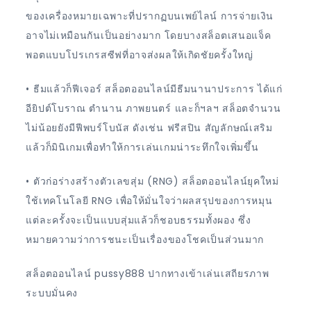
ของเครื่องหมายเฉพาะที่ปรากฏบนเพย์ไลน์ การจ่ายเงิน
อาจไม่เหมือนกันเป็นอย่างมาก โดยบางสล็อตเสนอแจ็ค
พอตแบบโปรเกรสซีฟที่อาจส่งผลให้เกิดชัยครั้งใหญ่
• ธีมแล้วก็ฟีเจอร์ สล็อตออนไลน์มีธีมนานาประการ ได้แก่
อียิปต์โบราณ ตำนาน ภาพยนตร์ และก็ฯลฯ สล็อตจำนวน
ไม่น้อยยังมีฟีพบร์โบนัส ดังเช่น ฟรีสปิน สัญลักษณ์เสริม
แล้วก็มินิเกมเพื่อทำให้การเล่นเกมน่าระทึกใจเพิ่มขึ้น
• ตัวก่อร่างสร้างตัวเลขสุ่ม (RNG) สล็อตออนไลน์ยุคใหม่
ใช้เทคโนโลยี RNG เพื่อให้มั่นใจว่าผลสรุปของการหมุน
แต่ละครั้งจะเป็นแบบสุ่มแล้วก็ชอบธรรมทั้งผอง ซึ่ง
หมายความว่าการชนะเป็นเรื่องของโชคเป็นส่วนมาก
สล็อตออนไลน์ pussy888 ปากทางเข้าเล่นเสถียรภาพ
ระบบมั่นคง