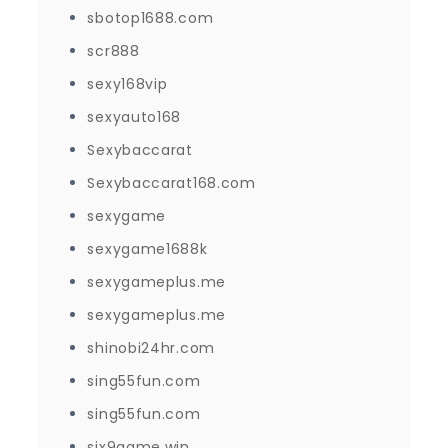
sbotop1688.com
scr888
sexy168vip
sexyauto168
Sexybaccarat
Sexybaccarat168.com
sexygame
sexygame1688k
sexygameplus.me
sexygameplus.me
shinobi24hr.com
sing55fun.com
sing55fun.com
six9game.win