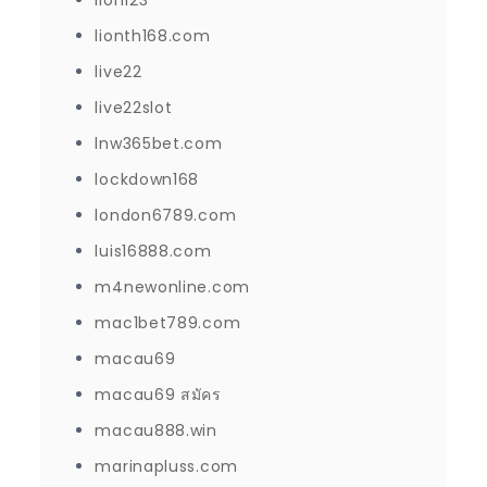
lion123
lionth168.com
live22
live22slot
lnw365bet.com
lockdown168
london6789.com
luis16888.com
m4newonline.com
mac1bet789.com
macau69
macau69 สมัคร
macau888.win
marinapluss.com