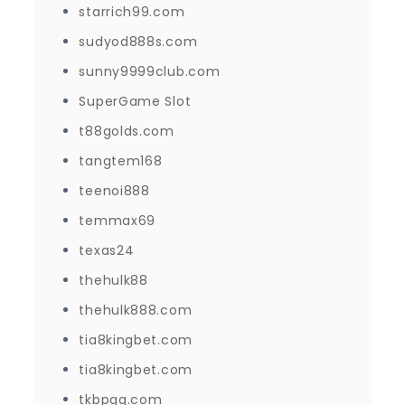
starrich99.com
sudyod888s.com
sunny9999club.com
SuperGame Slot
t88golds.com
tangtem168
teenoi888
temmax69
texas24
thehulk88
thehulk888.com
tia8kingbet.com
tia8kingbet.com
tkbpgg.com