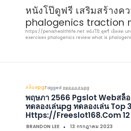
Skip
หนังโป๊ดูฟรี เสริมสร้างควม
to
phalogenics traction 
content
https://penishealthlife.net หนังโป๊ ดูฟรี เย็ดสด 
exercises phalogenics review what is phalogen
สล็อตpg
Tagged
ทดลองเล่นpg
พฤษภา 2566 Pgslot Webสล็อต
ทดลองเล่นpg ทดลองเล่น Top 3
Https://freeslot168.com 12