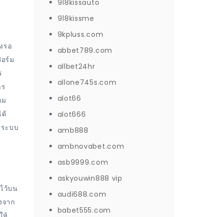
918kissauto
918kissme
9kpluss.com
องรอ
abbet789.com
อร์ม
allbet24hr
ร
allone745s.com
าร
alot66
าม
ได้
alot666
วยระบบ
amb888
ambnovabet.com
asb9999.com
askyouwin888 vip
าไว้บน
audi688.com
องจาก
babet555.com
ให้