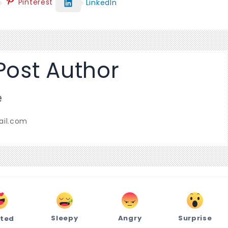
Pinterest
LinkedIn
Post Author
e
il.com
Sleepy
Angry
Surprise
ited