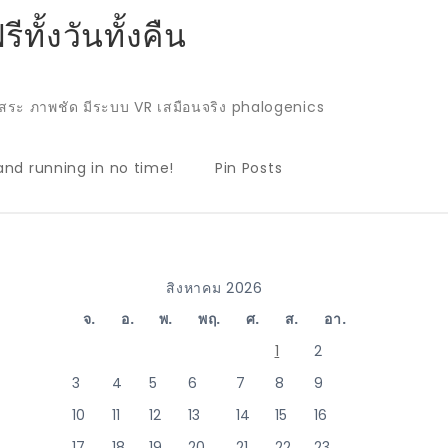
ทั้งวันทั้งคืน
ิมสระ ภาพชัด มีระบบ VR เสมือนจริง phalogenics
and running in no time!
Pin Posts
สิงหาคม 2026
จ.
อ.
พ.
พฤ.
ศ.
ส.
อา.
1
2
3
4
5
6
7
8
9
10
11
12
13
14
15
16
17
18
19
20
21
22
23