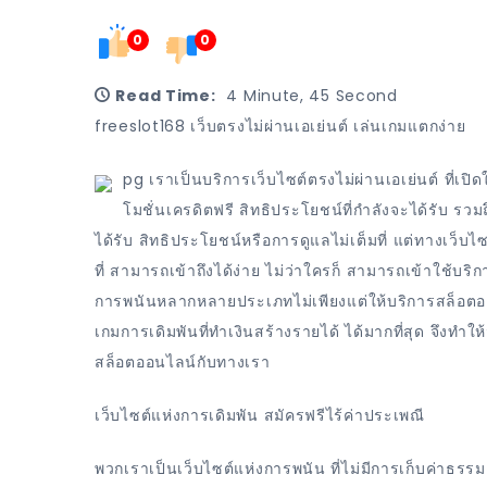
0
0
Read Time:
4 Minute, 45 Second
freeslot168 เว็บตรงไม่ผ่านเอเย่นต์ เล่นเกมแตกง่าย
pg เราเป็นบริการเว็บไซต์ตรงไม่ผ่านเอเย่นต์ ที่เปิดให
โมชั่นเครดิตฟรี สิทธิประโยชน์ที่กำลังจะได้รับ รวมถ
ได้รับ สิทธิประโยชน์หรือการดูแลไม่เต็มที่ แต่ทางเว็บไ
ที่ สามารถเข้าถึงได้ง่าย ไม่ว่าใครก็ สามารถเข้าใช้
การพนันหลากหลายประเภทไม่เพียงแต่ให้บริการสล็อตออ
เกมการเดิมพันที่ทำเงินสร้างรายได้ ได้มากที่สุด จึงทำให
สล็อตออนไลน์กับทางเรา
เว็บไซต์แห่งการเดิมพัน สมัครฟรีไร้ค่าประเพณี
พวกเราเป็นเว็บไซต์แห่งการพนัน ที่ไม่มีการเก็บค่าธรรม