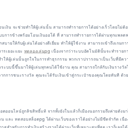
งิน จะช่วยทำให้ผู้เล่นนั้น สามารถทำรายการได้อย่างเร็วโดยไม่ต้
บบการข้างพร้อมโอนเงินออโต้ ที่ สามารถทำรายการได้ผ่านทุกแพลตฟ
บายให้กับผู้เล่นได้อย่างดีเยี่ยม ทำให้ผู้ใช้งาน สามารถเข้าถึงเกมกา
บริการเยอะแยะ
ทดลองเล่นpg
เนื่องจากว่าระบบอัตโนมัตินั้นจะทำรายก
ยทำให้ผู้เล่นนั้นถูกใจในการทำธุรกรรม พวกเราปรารถนาเป็นเว็บที่มีคว
ระบบนี้ขึ้นมาให้ผู้เล่นทุกคนได้ใช้งาน คุณ สามารถใกล้กับเงินรางวัล
ัลจากการชนะรางวัล คุณจะได้รับเงินเข้าสู่กระเป๋าของคุณโดยทันที ด้
อตออนไลน์ถูกลิขสิทธิ์แท้ จากทั้งยังในแล้วก็เมืองนอกรวมถึงค่ายดังม
งาน และ ทดสอบสล็อตpg ได้ผ่านเว็บของเราได้อย่างไม่มีขีดจำกัด เนื่
อกาสสำหรับการทำเงินสร้างรายได้ผ่านเว็บที่เหมาะสมที่สุด เราก็เลยได้