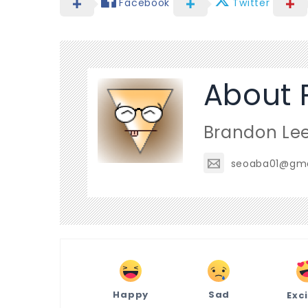
Facebook
Twitter
About 
Brandon Le
seoaba01@gma
Happy
Sad
Exc