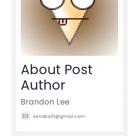
About Post
Author
Brandon Lee
seoaba01@gmail.com