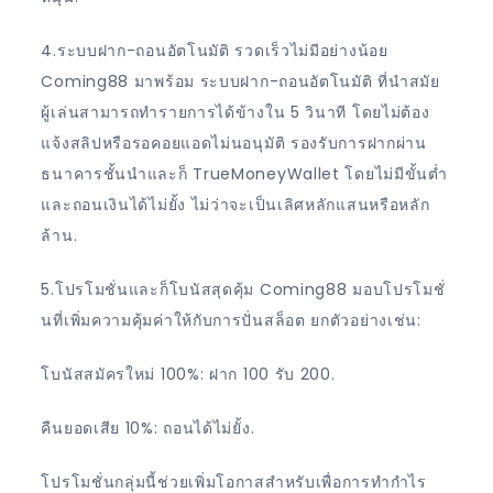
4.ระบบฝาก-ถอนอัตโนมัติ รวดเร็วไม่มีอย่างน้อย
Coming88 มาพร้อม ระบบฝาก-ถอนอัตโนมัติ ที่นำสมัย
ผู้เล่นสามารถทำรายการได้ข้างใน 5 วินาที โดยไม่ต้อง
แจ้งสลิปหรือรอคอยแอดไม่นอนุมัติ รองรับการฝากผ่าน
ธนาคารชั้นนำและก็ TrueMoneyWallet โดยไม่มีขั้นต่ำ
และถอนเงินได้ไม่ยั้ง ไม่ว่าจะเป็นเลิศหลักแสนหรือหลัก
ล้าน.
5.โปรโมชั่นและก็โบนัสสุดคุ้ม Coming88 มอบโปรโมชั่
นที่เพิ่มความคุ้มค่าให้กับการปั่นสล็อต ยกตัวอย่างเช่น:
โบนัสสมัครใหม่ 100%: ฝาก 100 รับ 200.
คืนยอดเสีย 10%: ถอนได้ไม่ยั้ง.
โปรโมชั่นกลุ่มนี้ช่วยเพิ่มโอกาสสำหรับเพื่อการทำกำไร