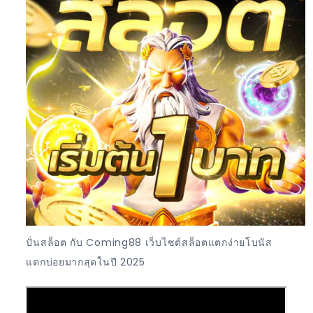
ปั่นสล็อต กับ Coming88 เว็บไซต์สล็อตแตกง่ายโบนัส
แตกบ่อยมากสุดในปี 2025