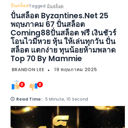
ปั่นสล็อต
Tagged
ปั่นสล็อต
ปั่นสล็อต Byzantines.net 25
พฤษภาคม 67 ปั่นสล็อต
Coming88ปั่นสล็อต ฟรี เงินชัวร์
โอนไวมีหวย หุ้น ให้เล่นทุกวัน ปั่น
สล็อต แตกง่าย ทุนน้อยห้ามพลาด
Top 70 By Mammie
0
0
Read Time:
5 Minute, 10 Second