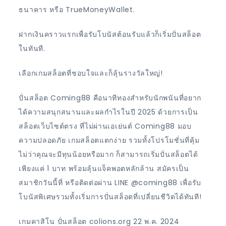
ธนาคาร หรือ TrueMoneyWallet.
ฝากเงินคราวแรกเพื่อรับโบนัสต้อนรับแล้วก็เริ่มปั่นสล็อต
ในทันที.
เลือกเกมสล็อตที่ชอบใจและก็ลุ้นรางวัลใหญ่!
ปั่นสล็อต Coming88 คือนาทีทองสำหรับนักพนันที่อยาก
ได้ความสนุกสนานและผลกำไรในปี 2025 ด้วยการเป็น
สล็อตเว็บไซต์ตรง ที่ไม่ผ่านเอเย่นต์ Coming88 มอบ
ความปลอดภัย เกมสล็อตแตกง่าย รวมทั้งโปรโมชั่นที่คุ้ม
ไม่ว่าคุณจะมีทุนน้อยหรือมาก ก็สามารถเริ่มปั่นสล็อตได้
เพียงแค่ 1 บาท พร้อมลุ้นแจ็คพอตหลักล้าน สมัครเป็น
สมาชิกวันนี้ที่ หรือติดต่อผ่าน LINE @coming88 เพื่อรับ
โบนัสพิเศษรวมทั้งเริ่มการปั่นสล็อตที่เปลี่ยนชีวิตได้ทันที!
เกมคาสิโน ปั่นสล็อต colions.org 22 พ.ค. 2024