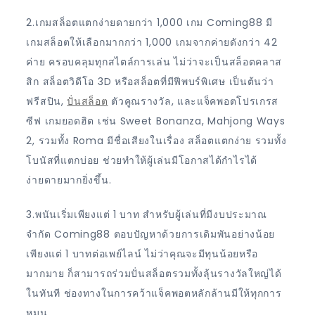
2.เกมสล็อตแตกง่ายดายกว่า 1,000 เกม Coming88 มี
เกมสล็อตให้เลือกมากกว่า 1,000 เกมจากค่ายดังกว่า 42
ค่าย ครอบคลุมทุกสไตล์การเล่น ไม่ว่าจะเป็นสล็อตคลาส
สิก สล็อตวิดีโอ 3D หรือสล็อตที่มีฟีพบร์พิเศษ เป็นต้นว่า
ฟรีสปิน,
ปั่นสล็อต
ตัวคูณรางวัล, และแจ็คพอตโปรเกรส
ซีฟ เกมยอดฮิต เช่น Sweet Bonanza, Mahjong Ways
2, รวมทั้ง Roma มีชื่อเสียงในเรื่อง สล็อตแตกง่าย รวมทั้ง
โบนัสที่แตกบ่อย ช่วยทำให้ผู้เล่นมีโอกาสได้กำไรได้
ง่ายดายมากยิ่งขึ้น.
3.พนันเริ่มเพียงแต่ 1 บาท สำหรับผู้เล่นที่มีงบประมาณ
จำกัด Coming88 ตอบปัญหาด้วยการเดิมพันอย่างน้อย
เพียงแต่ 1 บาทต่อเพย์ไลน์ ไม่ว่าคุณจะมีทุนน้อยหรือ
มากมาย ก็สามารถร่วมปั่นสล็อตรวมทั้งลุ้นรางวัลใหญ่ได้
ในทันที ช่องทางในการคว้าแจ็คพอตหลักล้านมีให้ทุกการ
หมุน.