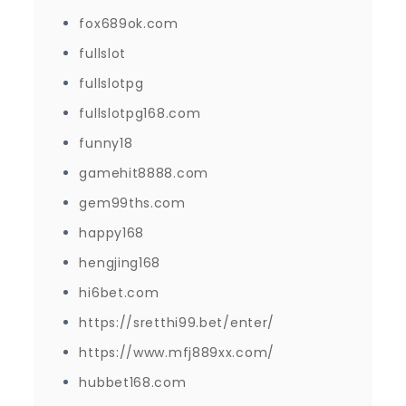
fox689ok.com
fullslot
fullslotpg
fullslotpg168.com
funny18
gamehit8888.com
gem99ths.com
happy168
hengjing168
hi6bet.com
https://sretthi99.bet/enter/
https://www.mfj889xx.com/
hubbet168.com