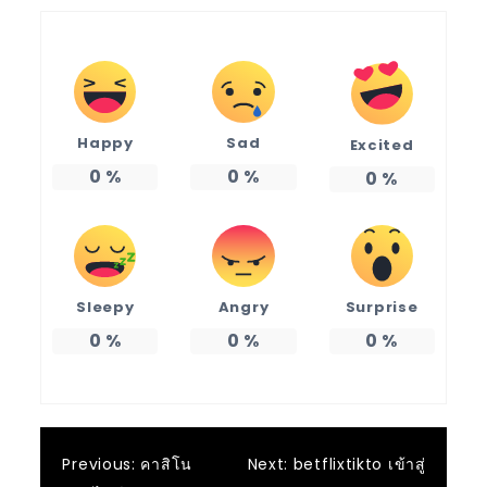
Happy
Sad
Excited
0
%
0
%
0
%
Sleepy
Angry
Surprise
0
%
0
%
0
%
แนะแนว
Previous:
คาสิโน
Next:
betflixtikto เข้าสู่