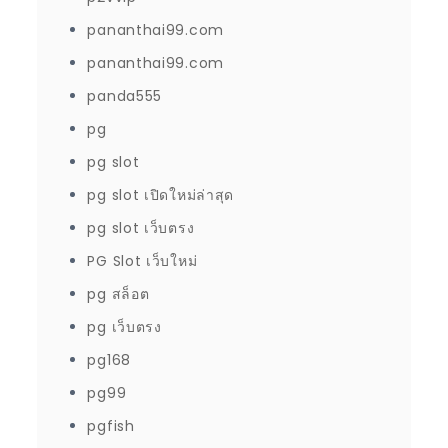
pananthai99.com
pananthai99.com
panda555
pg
pg slot
pg slot เปิดใหม่ล่าสุด
pg slot เว็บตรง
PG Slot เว็บใหม่
pg สล็อต
pg เว็บตรง
pg168
pg99
pgfish