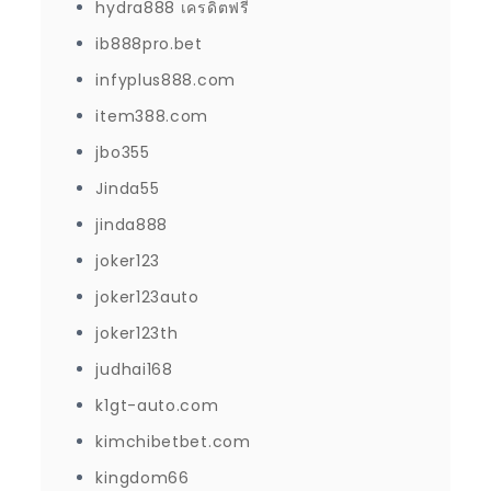
hydra888 เครดิตฟรี
ib888pro.bet
infyplus888.com
item388.com
jbo355
Jinda55
jinda888
joker123
joker123auto
joker123th
judhai168
k1gt-auto.com
kimchibetbet.com
kingdom66