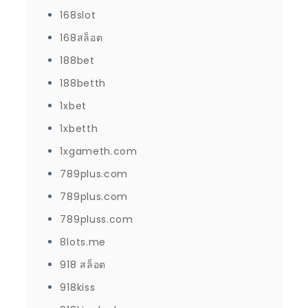
168slot
168สล็อต
188bet
188betth
1xbet
1xbetth
1xgameth.com
789plus.com
789plus.com
789pluss.com
8lots.me
918 สล็อต
918kiss