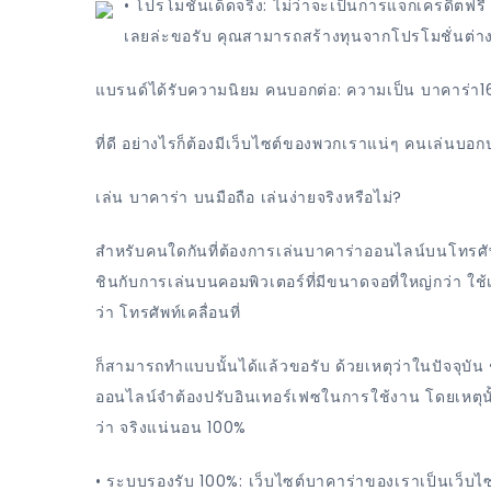
• โปรโมชั่นเด็ดจริง: ไม่ว่าจะเป็นการแจกเครดิตฟรี
เลยล่ะขอรับ คุณสามารถสร้างทุนจากโปรโมชั่นต่างๆ
แบรนด์ได้รับความนิยม คนบอกต่อ: ความเป็น บาคาร่า168
ที่ดี อย่างไรก็ต้องมีเว็บไซต์ของพวกเราแน่ๆ คนเล่นบอ
เล่น บาคาร่า บนมือถือ เล่นง่ายจริงหรือไม่?
สำหรับคนใดกันที่ต้องการเล่นบาคาร่าออนไลน์บนโทรศัพท์
ชินกับการเล่นบนคอมพิวเตอร์ที่มีขนาดจอที่ใหญ่กว่า ใช้
ว่า โทรศัพท์เคลื่อนที่
ก็สามารถทำแบบนั้นได้แล้วขอรับ ด้วยเหตุว่าในปัจจุบัน
ออนไลน์จำต้องปรับอินเทอร์เฟซในการใช้งาน โดยเหตุนั้น 
ว่า จริงแน่นอน 100%
• ระบบรองรับ 100%: เว็บไซต์บาคาร่าของเราเป็นเว็บไ