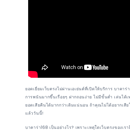
ยอดเยี่ยมเว็บตรงไม่ผ่านเอเย่นต์ที่เปิดให้บริการ บาคาร่
การพนันมากขึ้นเรื่อยๆ ฝากถอนง่าย ไม่มีขั้นต่ำ เล่นได้
ยอดเสียคืนได้มากกว่าเดิมแน่นอน ถ้าคุณไม่ได้อยากเสีย
แล้ววันนี้!
บาคาร่า168 เป็นอย่างไร? เพราะเหตุใดเว็บตรงของเราถึ