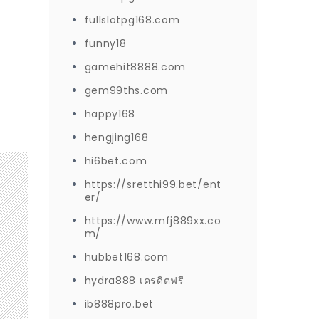
fullslotpg168.com
funny18
gamehit8888.com
gem99ths.com
happy168
hengjing168
hi6bet.com
https://sretthi99.bet/ent
er/
https://www.mfj889xx.co
m/
hubbet168.com
hydra888 เครดิตฟรี
ib888pro.bet