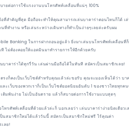
้ สบายต่อการใช้แรงงานบนโทรศัพท์เคลื่อนที่แน่ๆ 100%
่องมือที่สำคัญที่สุด มือถือจะทำให้คุณสามารถเล่นบาคาร่าตอนไหนก็ได้ เล่
สถานที่ทำงาน หรือเล่นระหว่างเดินทางก็ทำเป็นง่ายๆเลยล่ะครับผม
 Banking ในการฝากถอนอยู่แล้ว ยิ่งมาเล่นบนโทรศัพท์เคลื่อนที่ก็ย
ที ไม่ต้องคอยให้แอดมินมาทำรายการให้อีกด้วยครับ
นบาคาร่าได้ทุกวี่วัน เล่นผ่านมือถือได้ในทันที สมัครเป็นสมาชิกเลย!
็บตรงก็คงเป็นเว็บไซต์สำหรับคุณแล้วล่ะขอรับ คุณจะมองเห็นได้ว่า บา
และเว็บของพวกเราก็เป็นเว็บไซต์ยอดนิยมอันดับ 1 ของชาวไทยทุกคน
เดิมพันง่าย ไม่เป็นอันตราย แล้วก็สบายต่อการใช้งานแบบสุดๆ
ทรศัพท์เคลื่อนที่ด้วยแล้วล่ะก็ บอกเลยว่า เล่นบาคาร่าง่ายนิดเดียวเ
นสมาชิกใหม่ได้แล้ววันนี้ สมัครเป็นสมาชิกใหม่ฟรี ไร้คุณค่า
รเลย!