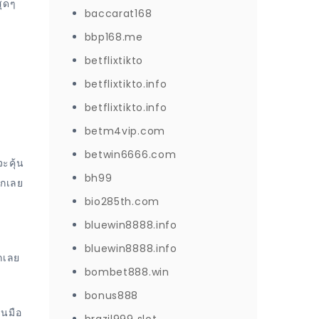
สุดๆ
baccarat168
bbp168.me
betflixtikto
betflixtikto.info
betflixtikto.info
betm4vip.com
betwin6666.com
ะคุ้น
bh99
อกเลย
bio285th.com
bluewin8888.info
bluewin8888.info
อกเลย
bombet888.win
bonus888
านมือ