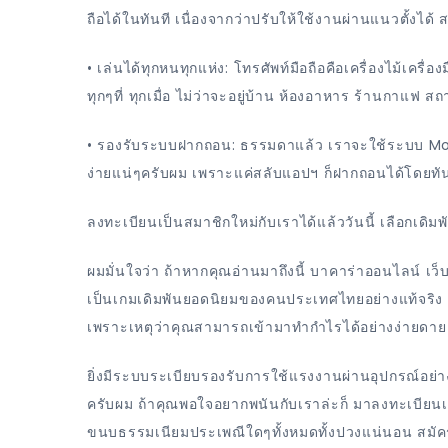
ถือได้ในทันที เนื่องจากว่าปรับให้ใช้งานผ่านแนวตั้งได
• เล่นได้ทุกหนทุกแห่ง: โทรศัพท์มือถือคือเครื่องไม้เครื
ทุกๆที่ ทุกเมื่อ ไม่ว่าจะอยู่บ้าน ห้องอาหาร ร้านกาแฟ 
• รองรับระบบฝากถอน: ธรรมดาแล้ว เราจะใช้ระบบ Mobile
ง่ายแน่ๆครับผม เพราะแค่สลับแอปฯ ก็ฝากถอนได้โดยทัน
ลงทะเบียนเป็นสมาชิกใหม่กับเราได้แล้ววันนี้ เลือกเดิมพั
ผมมั่นใจว่า ถ้าหากคุณอ่านมาถึงนี้ บาคาร่าออนไลน์ เว
เป็นเกมเดิมพันยอดนิยมของคนประเทศไทยอย่างแท้จริง 
เพราะเหตุว่าคุณสามารถเข้ามาทำกำไรได้อย่างง่ายดาย 
ยิ่งมีระบบระเบียบรองรับการใช้แรงงานผ่านอุปกรณ์อย่างโ
ครับผม ถ้าคุณพอใจอยากพนันกับเราล่ะก็ มาลงทะเบียนเป็
ขนบธรรมเนียมประเพณีใดๆทั้งหมดทั้งปวงแน่นอน สมัค