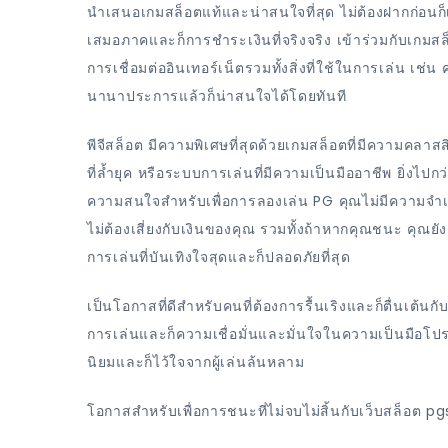
นำเสนอเกมสล็อตแท้และน่าสนใจที่สุด ไม่ต้องฝากก่อนก
เสมอภาคและก็การชำระเงินที่จริงจริง เข้าร่วมกับเกมสล
การเชื่อมต่ออินเทอร์เน็ตรวมทั้งสิ่งที่ใช้ในการเล่น เช่
นานาประการแล้วก็น่าสนใจได้โดยทันที
พีจีสล็อต มีความพิเศษที่สุดด้วยเกมสล็อตที่มีความคลาสส
ที่ล้ำยุค หรือระบบการเล่นที่มีความเป็นมืออาชีพ ยิ่งไปกว่
ความสนใจสำหรับเพื่อการลองเล่น PG คุณไม่มีความจำเป
ไม่ต้องเสี่ยงกับเงินของคุณ รวมทั้งถ้าหากคุณชนะ คุณยั
การเล่นที่บันเทิงใจสุดและก็ปลอดภัยที่สุด
เป็นโอกาสที่ดีสำหรับคนที่ต้องการรื้นเริงและก็ตื่นเต
การเล่นและก็ความเชื่อมั่นและมั่นใจในความเป็นมือโปร
นิยมและก็ไว้ใจจากผู้เล่นล้นหลาม
โอกาสสำหรับเพื่อการชนะที่ไม่จบไม่สิ้นกับเว็บสล็อต 