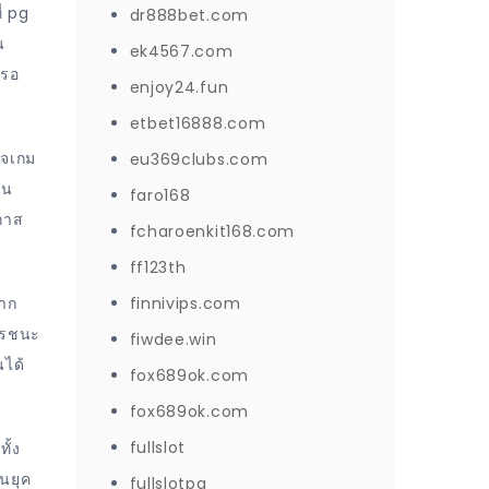
่ pg
dr888bet.com
น
ek4567.com
่รอ
enjoy24.fun
etbet16888.com
ใจเกม
eu369clubs.com
็น
faro168
อกาส
fcharoenkit168.com
ff123th
หาก
finnivips.com
การชนะ
fiwdee.win
นได้
fox689ok.com
fox689ok.com
fullslot
ั้ง
ในยุค
fullslotpg