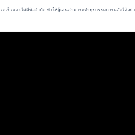
ดเร็วและไม่มีข้อจำกัด ทำให้ผู้เล่นสามารถทำธุรกรรมการคลังได้อย่