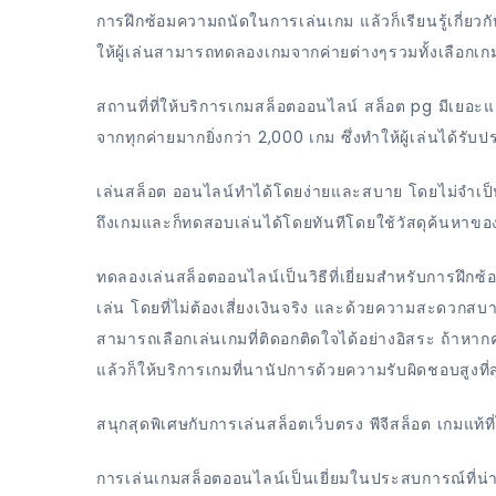
การฝึกซ้อมความถนัดในการเล่นเกม แล้วก็เรียนรู้เกี่ยวกั
ให้ผู้เล่นสามารถทดลองเกมจากค่ายต่างๆรวมทั้งเลือกเก
สถานที่ที่ให้บริการเกมสล็อตออนไลน์ สล็อต pg มีเยอะแ
จากทุกค่ายมากยิ่งกว่า 2,000 เกม ซึ่งทำให้ผู้เล่นได้รั
เล่นสล็อต ออนไลน์ทำได้โดยง่ายและสบาย โดยไม่จำเป็นจ
ถึงเกมและก็ทดสอบเล่นได้โดยทันทีโดยใช้วัสดุค้นหาของเ
ทดลองเล่นสล็อตออนไลน์เป็นวิธีที่เยี่ยมสำหรับการฝึก
เล่น โดยที่ไม่ต้องเสี่ยงเงินจริง และด้วยความสะดวกสบาย
สามารถเลือกเล่นเกมที่ติดอกติดใจได้อย่างอิสระ ถ้าหาก
แล้วก็ให้บริการเกมที่นานัปการด้วยความรับผิดชอบสูงที่
สนุกสุดพิเศษกับการเล่นสล็อตเว็บตรง พีจีสล็อต เกมแท้ที่
การเล่นเกมสล็อตออนไลน์เป็นเยี่ยมในประสบการณ์ที่น่าเร้