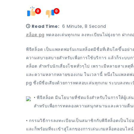
0
0
Read Time:
6 Minute, 8 Second
สล็อต pg
ทดลองเล่นทุกเกม ลงทะเบียนไม่ยุ่งยาก ฝากถอน
พีจีสล็อต เป็นแพลตฟอร์มเกมสล็อตมีชื่อที่เติบโตขึ
ความสบายสบายสำหรับเพื่อการใช้บริการ แล้วก็ระบบการฝ
สล็อต สำหรับนักเสี่ยงโชคทั่วๆไป เพราะมีหลายสาเหตุที
และความหลากหลายของเกม ในเวลานี้ หนึ่งในแพลตฟอร์ม
pg ซึ่งมีชื่อเสียงด้วยการทดสอบเล่นทุกเกม ระบบลงทะเบี
• พีจีสล็อต มีนโยบายที่ชัดแจ้งสำหรับในการให้ผู้เล่น
สำหรับเพื่อการทดลองความสนุกสนานและความตื่นเต
• กรรมวิธีการลงทะเบียนเป็นสมาชิกกับพีจีสล็อตเป็นไปอย
และก็พร้อมที่จะเข้าสู่โลกของการเล่นเกมสล็อตออนไลน์