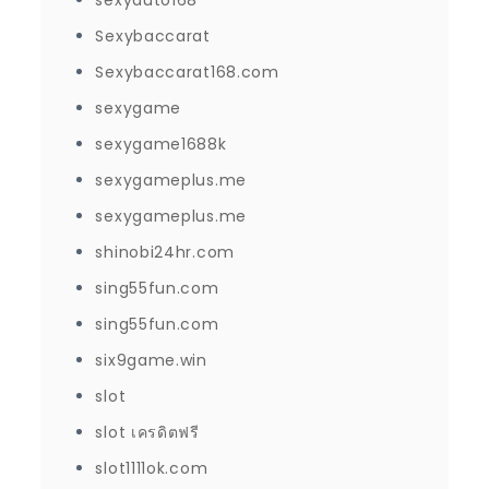
sexyauto168
Sexybaccarat
Sexybaccarat168.com
sexygame
sexygame1688k
sexygameplus.me
sexygameplus.me
shinobi24hr.com
sing55fun.com
sing55fun.com
six9game.win
slot
slot เครดิตฟรี
slot1111ok.com