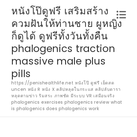
Skip
หนังโป๊ดูฟรี เสริมสร้าง
to
ควมฝันให้ท่านชาย ผูหญิง
content
ก็ดูได้ ดูฟรีทั้งวันทั้งคืน
phalogenics traction
massive male plus
pills
https://penishealthlife.net หนังโป๊ ดูฟรี เย็ดสด
uncen หนัง R หนัง X คลิปหลุดในกระแส คลิปลับดารา
หลุดตามข่าว ริมสระ ภาพชัด มีระบบ VR เสมือนจริง
phalogenics exercises phalogenics review what
is phalogenics does phalogenics work