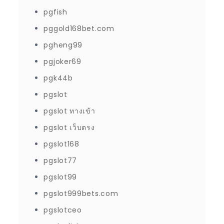
pgfish
pggold168bet.com
pgheng99
pgjoker69
pgk44b
pgslot
pgslot ทางเข้า
pgslot เว็บตรง
pgslot168
pgslot77
pgslot99
pgslot999bets.com
pgslotceo