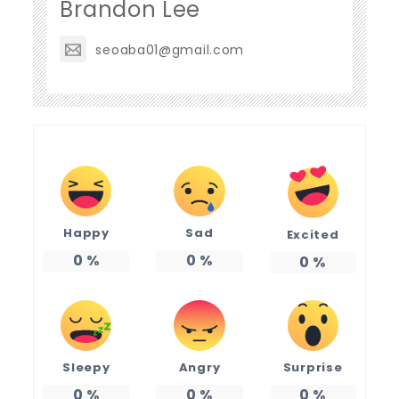
Brandon Lee
seoaba01@gmail.com
Happy
Sad
Excited
0
%
0
%
0
%
Sleepy
Angry
Surprise
0
%
0
%
0
%