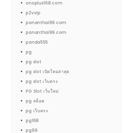
onoplus168.com
p2vvip
pananthai99.com
pananthai99.com
panda555
pg
pg slot
pg slot เปิดใหม่ล่าสุด
pg slot เว็บตรง
PG Slot เว็บใหม่
pg สล็อต
pg เว็บตรง
pg168
pg99