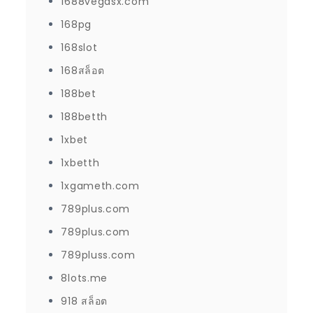
1688vegasx.com
168pg
168slot
168สล็อต
188bet
188betth
1xbet
1xbetth
1xgameth.com
789plus.com
789plus.com
789pluss.com
8lots.me
918 สล็อต