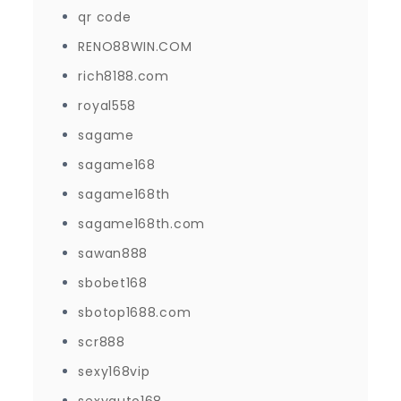
qr code
RENO88WIN.COM
rich8188.com
royal558
sagame
sagame168
sagame168th
sagame168th.com
sawan888
sbobet168
sbotop1688.com
scr888
sexy168vip