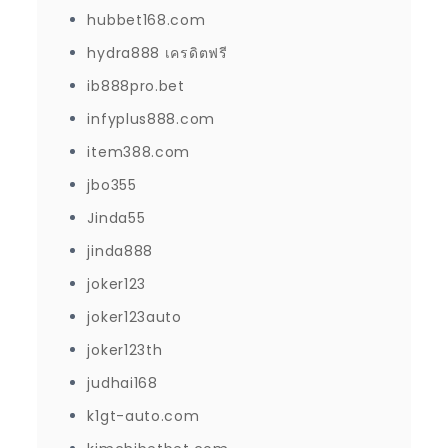
hubbet168.com
hydra888 เครดิตฟรี
ib888pro.bet
infyplus888.com
item388.com
jbo355
Jinda55
jinda888
joker123
joker123auto
joker123th
judhai168
k1gt-auto.com