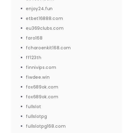
enjoy24.fun
etbet16888.com
eu369clubs.com
faro168
fcharoenkit168.com
ff123th
finnivips.com
fiwdee.win
fox689ok.com
fox689ok.com
fullslot
fullslotpg
fullslotpg168.com