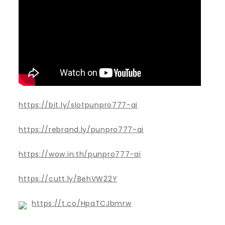
https://bit.ly/slotpunpro777-ai
https://rebrand.ly/punpro777-ai
https://wow.in.th/punpro777-ai
https://cutt.ly/BehVW22Y
https://t.co/HpaTCJbmrw