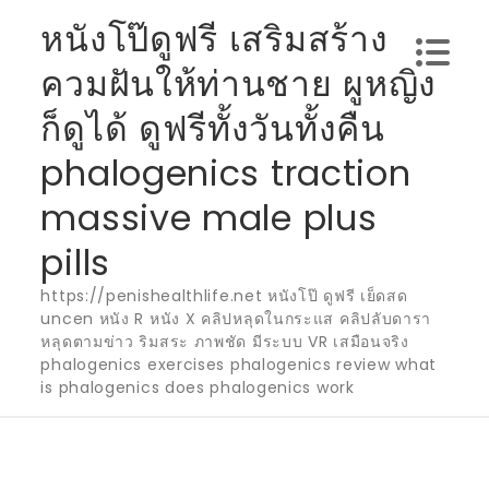
Skip
หนังโป๊ดูฟรี เสริมสร้าง
to
ควมฝันให้ท่านชาย ผูหญิง
content
ก็ดูได้ ดูฟรีทั้งวันทั้งคืน
phalogenics traction
massive male plus
pills
https://penishealthlife.net หนังโป๊ ดูฟรี เย็ดสด
uncen หนัง R หนัง X คลิปหลุดในกระแส คลิปลับดารา
หลุดตามข่าว ริมสระ ภาพชัด มีระบบ VR เสมือนจริง
phalogenics exercises phalogenics review what
is phalogenics does phalogenics work