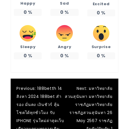
Happy
Sad
Excited
0
%
0
%
0
%
Sleepy
Angry
Surprise
0
%
0
%
0
%
แนะแนว
Previous:
188betth 14
Next:
มหาวิทยาลัย
สิงหา 2024 188bet สํา
สวนสุนันทา มหาวิทยาลัย
เรื่อง
รอง มั่นคง เงินชัวร์ ลุ้น
ราชภัฏมหาวิทยาลัย
โชคได้ทุกชั่วโมง รับ
ราชภัฏสวนสุนันทา 26
IPHONE รุ่นใหม่ล่าสุดเว็บ
May 2567 ราชภัฏ
เดียวจบครบทุกการเดิม
อันดับ1อันดับ 1