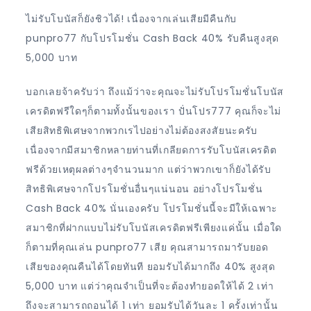
ไม่รับโบนัสก็ยังชิวได้! เนื่องจากเล่นเสียมีคืนกับ
punpro77 กับโปรโมชั่น Cash Back 40% รับคืนสูงสุด
5,000 บาท
บอกเลยจ้าครับว่า ถึงแม้ว่าจะคุณจะไม่รับโปรโมชั่นโบนัส
เครดิตฟรีใดๆก็ตามทั้งนั้นของเรา ปั่นโปร777 คุณก็จะไม่
เสียสิทธิพิเศษจากพวกเรไปอย่างไม่ต้องสงสัยนะครับ
เนื่องจากมีสมาชิกหลายท่านที่เกลียดการรับโบนัสเครดิต
ฟรีด้วยเหตุผลต่างๆจำนวนมาก แต่ว่าพวกเขาก็ยังได้รับ
สิทธิพิเศษจากโปรโมชั่นอื่นๆแน่นอน อย่างโปรโมชั่น
Cash Back 40% นั่นเองครับ โปรโมชั่นนี้จะมีให้เฉพาะ
สมาชิกที่ฝากแบบไม่รับโบนัสเครดิตฟรีเพียงแค่นั้น เมื่อใด
ก็ตามที่คุณเล่น punpro77 เสีย คุณสามารถมารับยอด
เสียของคุณคืนได้โดยทันที ยอมรับได้มากถึง 40% สูงสุด
5,000 บาท แต่ว่าคุณจำเป็นที่จะต้องทำยอดให้ได้ 2 เท่า
ถึงจะสามารถถอนได้ 1 เท่า ยอมรับได้วันละ 1 ครั้งเท่านั้น