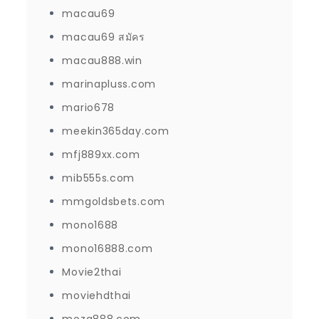
macau69
macau69 สมัคร
macau888.win
marinapluss.com
mario678
meekin365day.com
mfj889xx.com
mib555s.com
mmgoldsbets.com
mono1688
mono16888.com
Movie2thai
moviehdthai