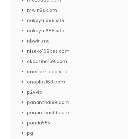
moza888.com
mwin9s.com
nakoya1688.site
nakoya1688.site
nbwin.me
niseko168bet.com
okcasino159.com
onesiamclub.site
onoplus168.com
p2vvip
pananthai99.com
pananthai99.com
panda555
pg