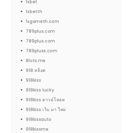
1xbet
1xbetth
1xgameth.com
789plus.com
789plus.com
789pluss.com
8lots.me
918 สล็อต
918kiss
918kiss lucky
918kiss ดาวน์โหลด
918kiss เว็บ มา ใหม่
918kissauto
918kissme