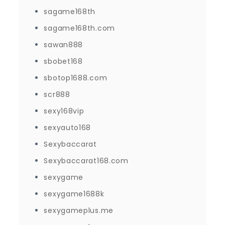
sagame168th
sagame168th.com
sawan888
sbobet168
sbotop1688.com
scr888
sexy168vip
sexyauto168
Sexybaccarat
Sexybaccarat168.com
sexygame
sexygame1688k
sexygameplus.me