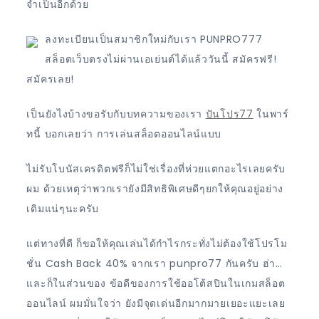
จำเป็นอีกด้วย
ลงทะเบียนเป็นสมาชิกใหม่กับเรา PUNPRO777
สล็อตเว็บตรงไม่ผ่านเอเย่นต์ได้แล้ววันนี้ สมัครฟรี!
สมัครเลย!
เป็นยังไงบ้างขอรับกับบทความของเรา
ปันโปร77
ในพาร์
ทนี้ บอกเลยว่า การเล่นสล็อตออนไลน์แบบ
ไม่รับโบนัสเครดิตฟรีก็ไม่ใช่เรื่องที่ห่วยแตกอะไรเลยครับ
ผม ด้วยเหตุว่าพวกเรายังมีสิทธิพิเศษดีๆยกให้คุณอยู่อย่าง
เดิมแน่ๆนะครับ
แต่ทางที่ดี ก็ขอให้คุณเล่นได้กำไรกระทั่งไม่ต้องใช้โปรโม
ชั่น Cash Back 40% จากเรา punpro77 กันครับ ฮ่า…
และก็ในส่วนของ ข้อดีของการใช้ออโต้สปินในเกมสล็อต
ออนไลน์ ผมมั่นใจว่า ยังมีจุดเด่นอีกมากมายเยอะแยะเลย