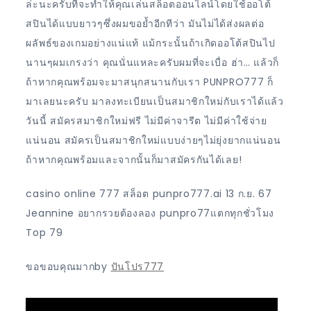
ล่ะนะครับที่จะทำให้คุณเล่นสล็อตออนไลน์โดยใช้ออโต้
สปินได้แบบยาวๆซึ่งผมขอย้ำอีกทีว่า มันไม่ได้ส่งผลต่อ
ผลัพธ์ของเกมอย่างแน่แท้ แม้กระนั้นถ้าเกิดออโต้สปินไป
นานๆผมเกรงว่า คุณนั่นแหละครับผมที่จะเบื่อ ฮ่า… แล้วก็
ถ้าหากคุณพร้อมจะมาสนุกสนานกับเรา PUNPRO777 ก็
มาเลยนะครับ มาลงทะเบียนเป็นสมาชิกใหม่กับเราได้แล้ว
วันนี้ สมัครสมาชิกใหม่ฟรี ไม่มีค่าจารีต ไม่มีค่าใช้จ่าย
แน่นอน สมัครเป็นสมาชิกใหม่แบบง่ายๆไม่ยุ่งยากแน่นอน
ถ้าหากคุณพร้อมและจากนั้นก็มาสมัครกันได้เลย!
casino online 777 สล็อต punpro777.ai 13 ก.ย. 67
Jeannine อยากรวยต้องลอง punpro77แตกทุกชั่วโมง
Top 79
ขอขอบคุณมากby
ปันโปร777