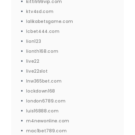
kitti999vip.com
ktv4sd.com
lalikabetsgame.com
lcbet444.com
lion123
lionth168.com
live22
live22slot
lnw365bet.com
lockdown168
london6789.com
luis16888.com
m4newonline.com
mac1bet789.com