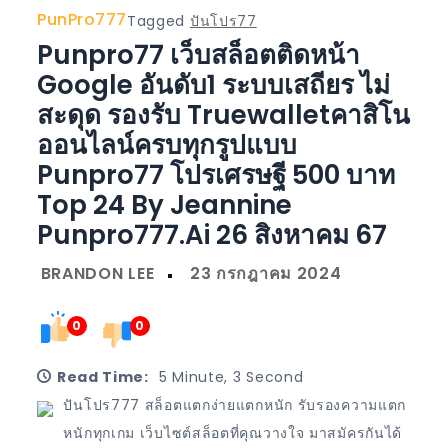
PunPro777
Tagged
ปันโปร77
Punpro77 เว็บสล็อตติดหน้า
Google อันดับ1 ระบบเสถียร ไม่
สะดุด รองรับ Truewalletคาสิโน
ออนไลน์ครบทุกรูปแบบ
Punpro77 โปรเศรษฐี 500 บาท
Top 24 By Jeannine
Punpro777.ai 26 สิงหาคม 67
0
0
Read Time:
5 Minute, 3 Second
ปันโปร777 สล็อตแตกง่ายแตกหนัก รับรองความแตก
หนักทุกเกม เว็บไซต์สล็อตที่คุณวางใจ มาสมัครกันได้