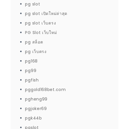
pg slot
pg slot เปิดใหม่ล่าสุด
pg slot เว็บตรง
PG Slot เว็บใหม่
pg สล็อต
pg เว็บตรง
pg168
pg99
pgfish
pggold168bet.com
pgheng99
pgjoker69
pgk44b
pgslot