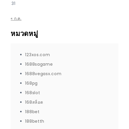
31
« ก.ค.
หมวดหมู่
123xos.com
1688sagame
1688vegasx.com
168pg
168slot
168สล็อต
188bet
188betth