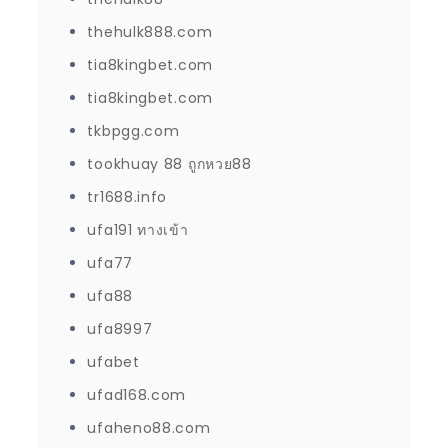
thehulk888.com
tia8kingbet.com
tia8kingbet.com
tkbpgg.com
tookhuay 88 ถูกหวย88
tr1688.info
ufa191 ทางเข้า
ufa77
ufa88
ufa8997
ufabet
ufad168.com
ufaheno88.com